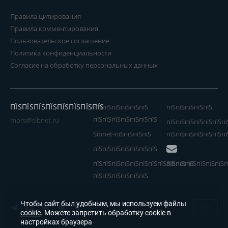
Правила цитирования
Правила комментирования
Пользовательское соглашение
Политика конфиденциальности
Согласие на обработку персональных данных
ПЇЅПЇЅПЇЅПЇЅПЇЅПЇЅПЇЅПЇЅ
пїЅпїЅпїЅпїЅпїЅпїЅ
пїЅпїЅпїЅпїЅпїЅ
пїЅпїЅпїЅпїЅпїЅпїЅпїЅ
mors@sibnet.ru
пїЅпїЅпїЅпїЅпїЅпїЅпї
Sibnet-пїЅпїЅпїЅпїЅ
пїЅпїЅпїЅпїЅпїЅпїЅпї
пїЅпїЅпїЅпїЅпїЅпїЅпїЅ
пїЅпїЅпїЅпїЅпїЅпїЅпїЅпїЅпїЅпїЅпїЅ
Sibnet пїЅпїЅпїЅпїЅп
пїЅпїЅпїЅпїЅпїЅпїЅ
Чтобы сайт был удобным, мы используем файлы
18+
cookie
. Можете запретить обработку cookie в
настройках браузера