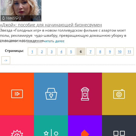
16865
2
«Джой»: пособие для начинающей бизнесвумен
Звезда «Голодных игр» в новом голливудском фильме с азартом моет
полы, рекламируя чудо-швабру, превращающую домашнюю уборку в
сплошное наслаждение.
21.01.2016 11:39
Рецензии
читать далее
Страницы:
1
2
3
4
5
6
7
8
9
10
11
->