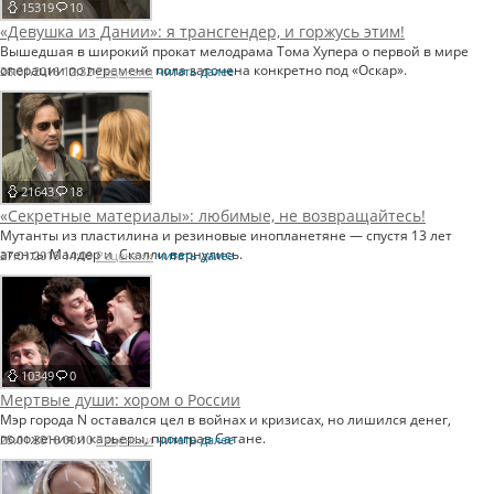
15319
10
«Девушка из Дании»: я трансгендер, и горжусь этим!
Вышедшая в широкий прокат мелодрама Тома Хупера о первой в мире
операции по перемене пола заточена конкретно под «Оскар».
28.01.2016 12:32
Рецензии
читать далее
21643
18
«Секретные материалы»: любимые, не возвращайтесь!
Мутанты из пластилина и резиновые инопланетяне — спустя 13 лет
агенты Малдер и Скалли вернулись.
27.01.2016 14:09
Рецензии
читать далее
10349
0
Мертвые души: хором о России
Мэр города N оставался цел в войнах и кризисах, но лишился денег,
положения и карьеры, проиграв Сатане.
25.01.2016 00:10
Рецензии
читать далее