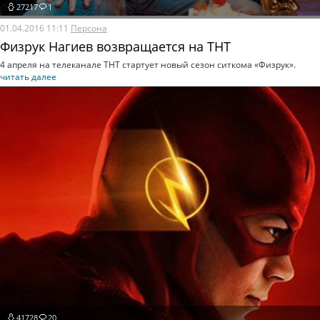
27217
1
01.04.2016 11:11
Персона
Физрук Нагиев возвращается на ТНТ
4 апреля на телеканале ТНТ стартует новый сезон ситкома «Физрук».
читать далее
41728
20