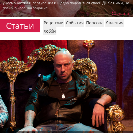
у космонавтки и партизанки и щедро поделиться своей ДНК с ними, но
пїЅпїЅпїЅпїЅпїЅпїЅпїЅпїЅпїЅпїЅ
погиб, выполняя задание.
пїЅпїЅпїЅ
статьи
пїЅпїЅпїЅпїЅпїЅпїЅпїЅпїЅпїЅпїЅпїЅ
Статьи
Рецензии
События
Персона
Явления
пїЅпїЅпїЅ
Хобби
пїЅпїЅпїЅпїЅпїЅпїЅпїЅпїЅпїЅ
пїЅпїЅпїЅ пїЅпїЅпїЅпїЅпїЅ
пїЅпїЅпїЅ пїЅпїЅпїЅпїЅпїЅпїЅ
пїЅпїЅпїЅпїЅпїЅ
пїЅпїЅпїЅпїЅпїЅпїЅпїЅпїЅпїЅпїЅ