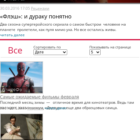
30.03.2016 17:05
Рецензии
«Флэш»: и дураку понятно
Два сезона супергеройского сериала о самом быстром человеке на
планете пролетели, как пуля мимо уха. Но все остались живы.
читать далее
Все
Сортировать по
Показывать на странице
статьи
14609
0
Самые ожидаемые фильмы февраля
Последний месяц зимы — отличное время для кинотеатров. Ведь там
нас ждет, как минимум, «Дэдпул» и еще два образцовых самца.
30.01.2016 20:38
Рецензии
читать далее