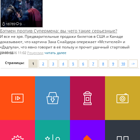
18789
9
Бэтмен против Супермена: вы чего такие серьезные?
И все не зря. Предварительные продажи билетов в США и Канаде
доказывают, что картина Зака Снайдера опережает «Мстителей» и
«Дэдпула», что явно говорит в её пользу и прочит удачный стартовый
уикенд.
25.03.2016 11:02
Рецензии
читать далее
Страницы:
1
2
3
4
5
6
7
8
9
10
->