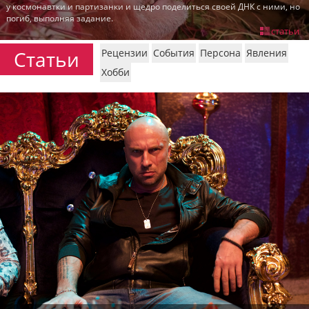
у космонавтки и партизанки и щедро поделиться своей ДНК с ними, но
пїЅпїЅпїЅпїЅпїЅпїЅпїЅпїЅпїЅпїЅ
погиб, выполняя задание.
пїЅпїЅпїЅ
статьи
пїЅпїЅпїЅпїЅпїЅпїЅпїЅпїЅпїЅпїЅпїЅ
Статьи
Рецензии
События
Персона
Явления
пїЅпїЅпїЅ
Хобби
пїЅпїЅпїЅпїЅпїЅпїЅпїЅпїЅпїЅ
пїЅпїЅпїЅ пїЅпїЅпїЅпїЅпїЅ
пїЅпїЅпїЅ пїЅпїЅпїЅпїЅпїЅпїЅ
пїЅпїЅпїЅпїЅпїЅ
пїЅпїЅпїЅпїЅпїЅпїЅпїЅпїЅпїЅпїЅ