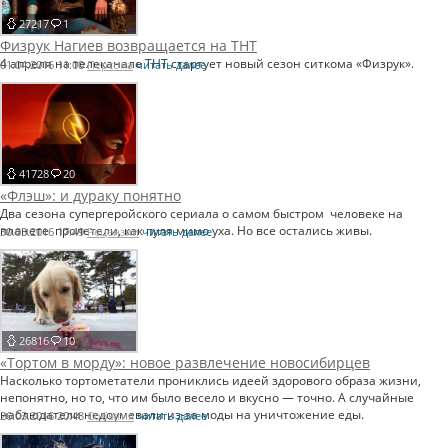
27217
1
Физрук Нагиев возвращается на ТНТ
4 апреля на телеканале ТНТ стартует новый сезон ситкома «Физрук».
01.04.2016 11:00
Персона
читать далее
41728
20
«Флэш»: и дураку понятно
Два сезона супергеройского сериала о самом быстром человеке на
планете пролетели, как пуля мимо уха. Но все остались живы.
30.03.2016 17:49
Рецензии
читать далее
26816
10
«Тортом в морду»: новое развлечение новосибирцев
Насколько тортометатели прониклись идеей здорового образа жизни,
непонятно, но то, что им было весело и вкусно — точно. А случайные
наблюдатели недоумевали из-за моды на уничтожение еды.
26.03.2016 20:48
События
читать далее