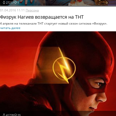
27217
1
01.04.2016 11:11
Персона
Физрук Нагиев возвращается на ТНТ
4 апреля на телеканале ТНТ стартует новый сезон ситкома «Физрук».
читать далее
41728
20