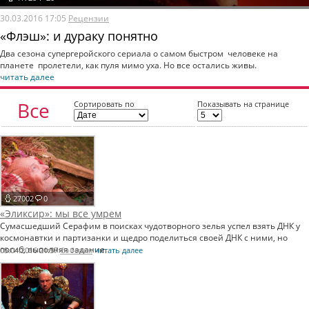
30.03.2016 17:05
Рецензии
«Флэш»: и дураку понятно
Два сезона супергеройского сериала о самом быстром человеке на
планете пролетели, как пуля мимо уха. Но все остались живы.
читать далее
Все
Сортировать по
Показывать на странице
статьи
27002
0
«Эликсир»: мы все умрем
Сумасшедший Серафим в поисках чудотворного зелья успел взять ДНК у
космонавтки и партизанки и щедро поделиться своей ДНК с ними, но
погиб, выполняя задание.
05.04.2016 21:37
События
читать далее