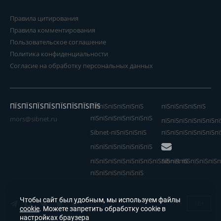
Правила цитирования
Правила комментирования
Пользовательское соглашение
Политика конфиденциальности
Согласие на обработку персональных данных
ПЇЅПЇЅПЇЅПЇЅПЇЅПЇЅПЇЅПЇЅ
пїЅпїЅпїЅпїЅпїЅпїЅ
пїЅпїЅпїЅпїЅпїЅ
пїЅпїЅпїЅпїЅпїЅпїЅпїЅ
mors@sibnet.ru
пїЅпїЅпїЅпїЅпїЅпїЅпї
Sibnet-пїЅпїЅпїЅпїЅ
пїЅпїЅпїЅпїЅпїЅпїЅпї
пїЅпїЅпїЅпїЅпїЅпїЅпїЅ
пїЅпїЅпїЅпїЅпїЅпїЅпїЅпїЅпїЅпїЅпїЅ
Sibnet пїЅпїЅпїЅпїЅп
пїЅпїЅпїЅпїЅпїЅпїЅ
Чтобы сайт был удобным, мы используем файлы
18+
cookie
. Можете запретить обработку cookie в
настройках браузера