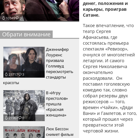
денег, положения и
пїЅпїЅпїЅпїЅпїЅпїЅпїЅпїЅпїЅпїЅ
пїЅпїЅпїЅ
карьеры, проиграв
Сатане.
10349
0
пїЅпїЅпїЅпїЅпїЅпїЅпїЅпїЅпїЅпїЅпїЅ
Такое впечатление, что
пїЅпїЅпїЅ
театр Сергея
Обрати внимание
Афанасьева, где
пїЅпїЅпїЅпїЅпїЅпїЅпїЅпїЅпїЅ
состоялась премьера
спектакля «Ревизор»,
Дженнифер
пїЅпїЅпїЅ пїЅпїЅпїЅпїЅпїЅ
очнулся от многолетней
Лоуренс
призвала
летаргии. И самого
пїЅпїЅпїЅ пїЅпїЅпїЅпїЅпїЅпїЅ
Голливуд
Сергея Николаевича
пересмотреть
окончательно
23717
3
пїЅпїЅпїЅпїЅпїЅ
стандарты
расколдовали. Он
красоты
поставил гоголевскую
пїЅпїЅпїЅпїЅпїЅпїЅпїЅпїЅпїЅпїЅ
комедию так, словно
В «Игру
собрал резервы двух
престолов»
режиссеров — того,
пришла
времен «Чайки», «Дяди
«Красная
Вани» и Гамлетов, и того,
женщина»
21967
0
который прошел через
превратности этой
Люк Бессон
чертовой жизни.
снимет фильм