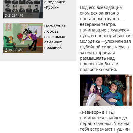
о подлодке
«Курск»
Под его всевидящим
оком вся занятая в
21294
6
постановке труппа —
ветераны театра,
Несчастная
начинавшие с худруком
любовь
путь, и вновьприбывшая
насекомых
молодежь —уложили зал
отмечает
в убойной силе смеха, а
праздник
19703
0
затем отправили
размышлять над
пошлостью быта и
подлостью бытия.
«Ревизор» в НГДТ
начинается задолго до
первого звонка. У входа
тебя встречают Пушкин