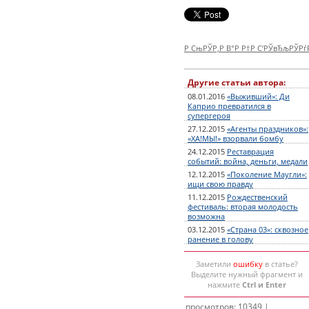
Р СњРЎР‚Р В°Р Р†Р С‘РЎвЂљРЎР
Другие статьи автора:
08.01.2016
«Выживший»: Ди
Каприо превратился в
супергероя
27.12.2015
«Агенты праздников»:
«ХА!МЫ!» взорвали бомбу
24.12.2015
Реставрация
событий: война, деньги, медали
12.12.2015
«Поколение Маугли»:
ищи свою правду
11.12.2015
Рождественский
фестиваль: вторая молодость
возможна
03.12.2015
«Страна 03»: сквозное
ранение в голову
Заметили
ошибку
в статье?
Выделите нужный фрагмент и
нажмите
Ctrl и Enter
просмотров: 10349 |