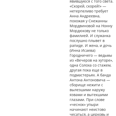
явившуюся с того света.
«Скорей, скорей!» —
нетерпеливо требует
Анна Андреевна,
похожая у Снежанны
Мордвиновой на Нонну
Мордюкову не только
фамилией. И служанка
послушно плывет в
рапиде. И жена, и дочь
(Инна Исаева)
Городничего — ведьмы
из «Вечеров на хуторе»,
одна Солоха со стажем,
другая пока еще в
подмастерьях. А банда
Антона Антоновича —
сборище нежити с
вылезшими наружу
язвами и вытекшими
глазами. При слове
«чеснок» упыри
начинают неистово
чесаться, а церковь и