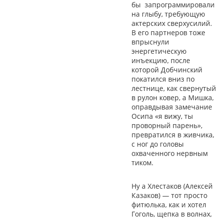
бы запрограммировали
на глыбу, требующую
актерских сверхусилий.
В его партнеров тоже
впрыснули
энергетическую
инъекцию, после
которой Добчинский
покатился вниз по
лестнице, как свернутый
в рулон ковер, а Мишка,
оправдывая замечание
Осипа «я вижу, ты
проворный парень»,
превратился в живчика,
с ног до головы
охваченного нервным
тиком.
Ну а Хлестаков (Алексей
Казаков) — тот просто
фитюлька, как и хотел
Гоголь, щепка в волнах,