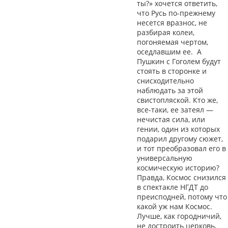
ты?» хочется ответить,
что Русь по-прежнему
несется вразнос, не
разбирая колеи,
погоняемая чертом,
оседлавшим ее. А
Пушкин с Гоголем будут
стоять в сторонке и
снисходительно
наблюдать за этой
свистопляской. Кто же,
все-таки, ее затеял —
нечистая сила, или
гении, один из которых
подарил другому сюжет,
и тот преобразовал его в
универсальную
космическую историю?
Правда, Космос снизился
в спектакле НГДТ до
преисподней, потому что
какой уж нам Космос.
Лучше, как городничий,
не достроить церковь,