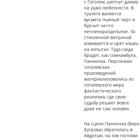
с Гоголем, шепчут дамам
на ушко любезности. В
туалете валяется
вусметь пьяный черт и
бурчит нечто
нечленораздельное. За
стеклянной витриной
извивается и орет кошка
на копытах. Туда-сюда
бродит, как сомнамбула,
Панночка. Персонажи
гоголевских
произведений
материализовались из
гоголевского мира
фантастического
реализма, где свою
судьбу решает вовсе
даже не сам человек.
На сцене Панночка (Вера
Бугрова) обратилась в
Авдотью, на зов госпожи