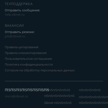
ТЕХПОДДЕРЖКА
Отправить сообщение:
help.sibnet.ru
ВАКАНСИИ
Отправить резюме:
job@sibnet.ru
Правила цитирования
Правила комментирования
Пользовательское соглашение
Политика конфиденциальности
Согласие на обработку персональных данных
ПЇЅПЇЅПЇЅПЇЅПЇЅПЇЅПЇЅПЇЅ
пїЅпїЅпїЅпїЅпїЅпїЅ
пїЅпїЅпїЅпїЅпїЅ
пїЅпїЅпїЅпїЅпїЅпїЅпїЅ
mors@sibnet.ru
пїЅпїЅпїЅпїЅпїЅпїЅпї
Sibnet-пїЅпїЅпїЅпїЅ
пїЅпїЅпїЅпїЅпїЅпїЅпї