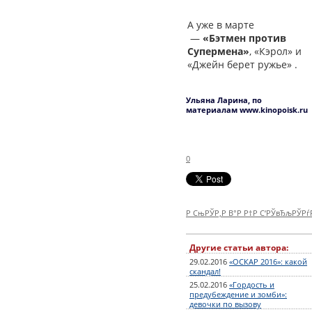
А уже в марте
—
«Бэтмен против
Супермена»
, «Кэрол» и
«Джейн берет ружье» .
Ульяна Ларина, по
материалам www.kinopoisk.ru
0
Р СњРЎР‚Р В°Р Р†Р С‘РЎвЂљРЎР
Другие статьи автора:
29.02.2016
«ОСКАР 2016»: какой
скандал!
25.02.2016
«Гордость и
предубеждение и зомби»:
девочки по вызову