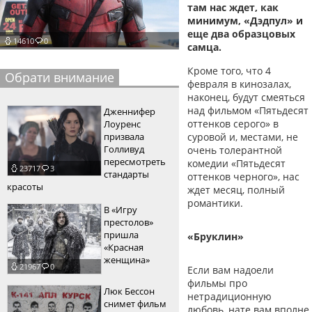
там нас ждет, как
пїЅпїЅпїЅпїЅпїЅпїЅпїЅпїЅпїЅпїЅ
пїЅпїЅпїЅ
минимум, «Дэдпул» и
еще два образцовых
14610
0
пїЅпїЅпїЅпїЅпїЅпїЅпїЅпїЅпїЅпїЅпїЅ
самца.
пїЅпїЅпїЅ
Кроме того, что 4
Обрати внимание
февраля в кинозалах,
пїЅпїЅпїЅпїЅпїЅпїЅпїЅпїЅпїЅ
наконец, будут смеяться
над фильмом «Пятьдесят
Дженнифер
пїЅпїЅпїЅ пїЅпїЅпїЅпїЅпїЅ
оттенков серого» в
Лоуренс
призвала
суровой и, местами, не
пїЅпїЅпїЅ пїЅпїЅпїЅпїЅпїЅпїЅ
Голливуд
очень толерантной
пересмотреть
комедии «Пятьдесят
23717
3
пїЅпїЅпїЅпїЅпїЅ
стандарты
оттенков черного», нас
красоты
ждет месяц, полный
пїЅпїЅпїЅпїЅпїЅпїЅпїЅпїЅпїЅпїЅ
романтики.
В «Игру
престолов»
пришла
«Бруклин»
«Красная
женщина»
21967
0
Если вам надоели
фильмы про
Люк Бессон
нетрадиционную
снимет фильм
любовь, нате вам вполне