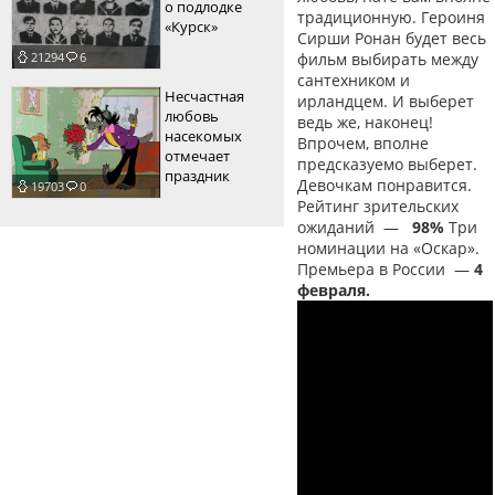
о подлодке
традиционную. Героиня
«Курск»
Сирши Ронан будет весь
фильм выбирать между
21294
6
сантехником и
Несчастная
ирландцем. И выберет
любовь
ведь же, наконец!
насекомых
Впрочем, вполне
отмечает
предсказуемо выберет.
праздник
Девочкам понравится.
19703
0
Рейтинг зрительских
ожиданий
—
98%
Три
номинации на «Оскар».
Премьера в России
—
4
февраля.