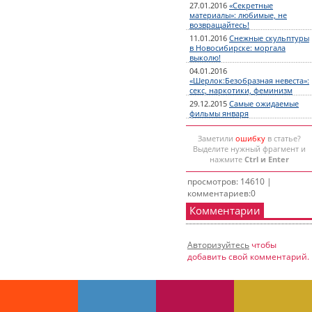
27.01.2016
«Секретные
материалы»: любимые, не
возвращайтесь!
11.01.2016
Снежные скульптуры
в Новосибирске: моргала
выколю!
04.01.2016
«Шерлок:Безобразная невеста»:
секс, наркотики, феминизм
29.12.2015
Самые ожидаемые
фильмы января
Заметили
ошибку
в статье?
Выделите нужный фрагмент и
нажмите
Ctrl и Enter
просмотров: 14610 |
комментариев:0
Комментарии
Авторизуйтесь
чтобы
добавить свой комментарий.