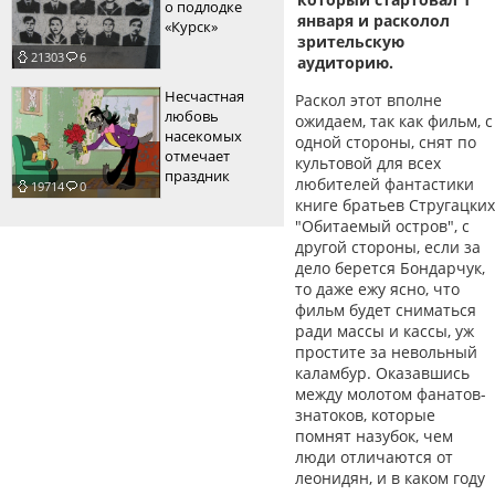
о подлодке
января и расколол
«Курск»
зрительскую
21303
6
аудиторию.
Несчастная
Раскол этот вполне
любовь
ожидаем, так как фильм, с
насекомых
одной стороны, снят по
отмечает
культовой для всех
праздник
любителей фантастики
19714
0
книге братьев Стругацких
"Обитаемый остров", с
другой стороны, если за
дело берется Бондарчук,
то даже ежу ясно, что
фильм будет сниматься
ради массы и кассы, уж
простите за невольный
каламбур. Оказавшись
между молотом фанатов-
знатоков, которые
помнят назубок, чем
люди отличаются от
леонидян, и в каком году