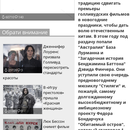
традицию сдвигать
пїЅпїЅпїЅпїЅпїЅпїЅпїЅпїЅпїЅпїЅ
пїЅпїЅпїЅ
премьеры
голливудских фильмов
60710
140
пїЅпїЅпїЅпїЅпїЅпїЅпїЅпїЅпїЅпїЅпїЅ
в новогодние
праздники, чтобы дать
пїЅпїЅпїЅ
волю отечественным
Обрати внимание
хитам. В этом году под
пїЅпїЅпїЅпїЅпїЅпїЅпїЅпїЅпїЅ
раздачу попали
Дженнифер
"Австралия" База
пїЅпїЅпїЅ пїЅпїЅпїЅпїЅпїЅ
Лоуренс
Лурманна и
призвала
"Загадочная история
пїЅпїЅпїЅ пїЅпїЅпїЅпїЅпїЅпїЅ
Голливуд
Бенджамина Баттона"
пересмотреть
Дэвида Финчера. Они
23728
3
пїЅпїЅпїЅпїЅпїЅ
стандарты
уступили свою очередь
красоты
предновогоднему
пїЅпїЅпїЅпїЅпїЅпїЅпїЅпїЅпїЅпїЅ
мюзиклу "Стиляги" и,
В «Игру
пожалуй, самому
престолов»
долгожданному
пришла
высокобюджетному и
«Красная
амбициозному
женщина»
21981
0
проекту Федора
Бондарчука
Люк Бессон
"Обитаемый остров",
снимет фильм
который стартовал 1