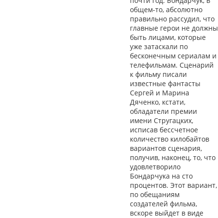
почти год. Бондарчук, в
общем-то, абсолютно
правильно рассудил, что
главные герои не должны
быть лицами, которые
уже затаскали по
бесконечным сериалам и
телефильмам. Сценарий
к фильму писали
известные фантасты
Сергей и Марина
Дяченко, кстати,
обладатели премии
имени Стругацких,
исписав бессчетное
количество килобайтов
вариантов сценария,
получив, наконец, то, что
удовлетворило
Бондарчука на сто
процентов. Этот вариант,
по обещаниям
создателей фильма,
вскоре выйдет в виде