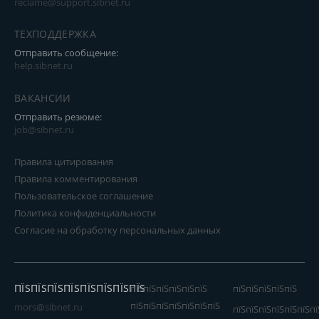
reclame@support.sibnet.ru
ТЕХПОДДЕРЖКА
Отправить сообщение:
help.sibnet.ru
ВАКАНСИИ
Отправить резюме:
job@sibnet.ru
Правила цитирования
Правила комментирования
Пользовательское соглашение
Политика конфиденциальности
Согласие на обработку персональных данных
ПЇЅПЇЅПЇЅПЇЅПЇЅПЇЅПЇЅПЇЅ
пїЅпїЅпїЅпїЅпїЅпїЅ
пїЅпїЅпїЅпїЅпїЅ
пїЅпїЅпїЅпїЅпїЅпїЅпїЅ
mors@sibnet.ru
пїЅпїЅпїЅпїЅпїЅпїЅпї