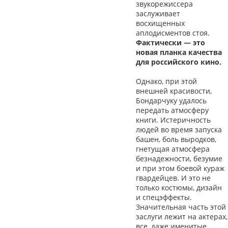
звукорежиссера
заслуживает
восхищенных
аплодисментов стоя.
Фактически — это
новая планка качества
для российского кино.
Однако, при этой
внешней красивости,
Бондарчуку удалось
передать атмосферу
книги. Истеричность
людей во время запуска
башен, боль выродков,
гнетущая атмосфера
безнадежности, безумие
и при этом боевой кураж
гвардейцев. И это не
только костюмы, дизайн
и спецэффекты.
Значительная часть этой
заслуги лежит на актерах,
все, даже именитые