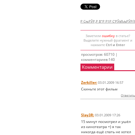
Р СњРЎР‚Р В°Р Р†Р С‘РЎвЂљРЎР
Заметили
ошибку
в статье?
Выделите нужный фрагмент и
нажмите
Ctrl и Enter
просмотров: 60710 |
комментариев:140
Комментарии
Zerkiller:
03.01.2009 16:57
Скиньте этот фильм
Ответить
Slay3R:
03.01.2009 17:26
15 минут посмотрел и ушёл
из кинотеатра =) я так
никогда ещё спать не хотел