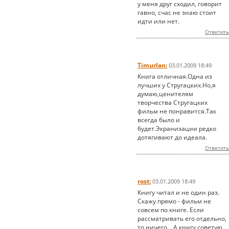
у меня друг сходил, говорит
гавно, счас не знаю стоит
идти или нет.
Ответить
Timurlan:
03.01.2009 18:49
Книга отличная.Одна из
лучших у Стругацких.Но,я
думаю,ценителям
творчества Стругацких
фильм не понравится.Так
всегда было и
будет.Экранизации редко
дотягивают до идеала.
Ответить
rost:
03.01.2009 18:49
Книгу читал и не один раз.
Скажу прямо - фильм не
совсем по книге. Если
рассматривать его отдельно,
то ничего... А книгу советую