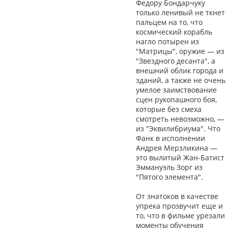
Федору Бондарчуку
только ленивый не ткнет
пальцем на то, что
космический корабль
нагло потырен из
"Матрицы", оружие — из
"Звездного десанта", а
внешний облик города и
зданий, а также не очень
умелое заимствование
сцен рукопашного боя,
которые без смеха
смотреть невозможно, —
из "Эквилибриума". Что
Фанк в исполнении
Андрея Мерзликина —
это вылитый Жан-Батист
Эммануэль Зорг из
"Пятого элемента".
От знатоков в качестве
упрека прозвучит еще и
то, что в фильме урезали
моменты обучения