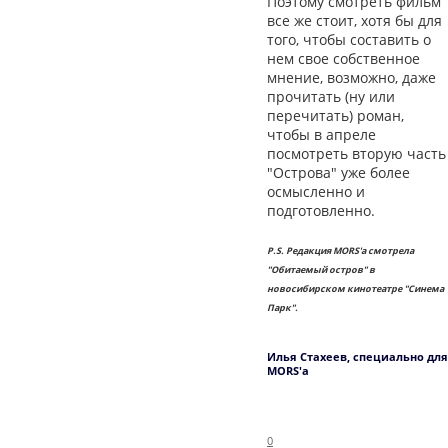
Поэтому смотреть фильм
все же стоит, хотя бы для
того, чтобы составить о
нем свое собственное
мнение, возможно, даже
прочитать (ну или
перечитать) роман,
чтобы в апреле
посмотреть вторую часть
"Острова" уже более
осмысленно и
подготовленно.
P.S. Редакция MORS'а смотрела
"Обитаемый остров" в
новосибирском кинотеатре "Синема
Парк".
Илья Стахеев, специально для
MORS'а
0