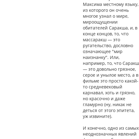
Максима местному языку,
из которого он очень
многое узнал о мире,
мироощущении
обитателей Саракша, и, в
конце концов, то, что
массаракш — это
ругательство, дословно
означающее "мир
наизнанку". Или,
например, то, что Саракш
— это довольно грязное,
серое и унылое место, а в
фильме это просто какой-
то средневековый
карнавал, хоть и грязно,
но красочно и даже
гламурно (ну, никак не
деться от этого эпитета,
уж извините).
И конечно, одно из самых
неоднозначных явлений