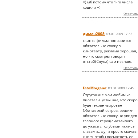
=) мб потому что 1-го числа
ходили =)
Ответить
димон2008:
03.01.2009 17:32
скинте фильм понравится
обязательно схожу в
кинотеатр, реклама хорошая,
но кто смотрел говорят
отстой(Слухи) сам незнаю.
Ответить
fataMorgana:
03.01.2009 17:45
Стругацкие мои любимые
писатели. услышал, что скоро
будет экранизирован
Обитаемый остров. решил-
обязательно схожу.но увидев
главного героя(смазливого
до ужаса с голубыми кажись
глазами.. фу) и просто скачав
книгу, чтобы посмотреть ее