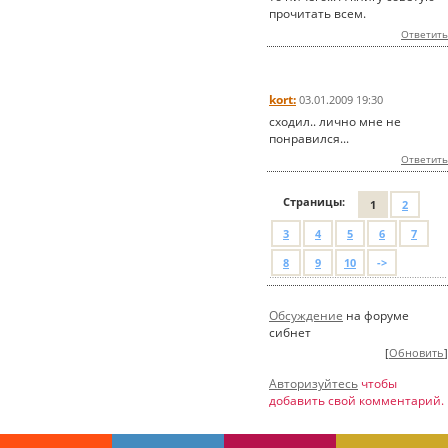
прочитать всем.
Ответить
kort:
03.01.2009 19:30
сходил.. лично мне не
понравился...
Ответить
Страницы:
1
2
3
4
5
6
7
8
9
10
->
Обсуждение
на форуме
сибнет
[
Обновить
]
Авторизуйтесь
чтобы
добавить свой комментарий.