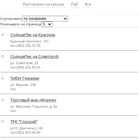
Рестораны на крыше
Паб
Все
пїЅпїЅпїЅпїЅпїЅпїЅпїЅпїЅпїЅпїЅ
пїЅпїЅпїЅ
Сортировать
пїЅпїЅпїЅпїЅпїЅпїЅпїЅпїЅпїЅпїЅпїЅ
Показывать на странице
пїЅпїЅпїЅ
СолнцеПек на Красном
Красный проспект, 101
пїЅпїЅпїЅпїЅпїЅпїЅпїЅпїЅпїЅ
тел.(383) 230-15-95
пїЅпїЅпїЅ пїЅпїЅпїЅпїЅпїЅ
СолнцеПек на Советской
ул. Советская, 20
пїЅпїЅпїЅ пїЅпїЅпїЅпїЅпїЅпїЅ
тел.(383) 210-39-07
пїЅпїЅпїЅпїЅпїЅ
Тибет Гималаи
ул. Фрунзе, 238
пїЅпїЅпїЅпїЅпїЅпїЅпїЅпїЅпїЅпїЅ
тел.
Торговый дом «Форум»
ул. Максима Горького, д. 4а
тел.
ТРК "Горский"
ул.Н.-Данченко,142
тел.(383) 325-04-00