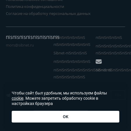
Политика конфиденциальности
Согласие на обработку персональных данных
ПЇЅПЇЅПЇЅПЇЅПЇЅПЇЅПЇЅПЇЅ
пїЅпїЅпїЅпїЅпїЅпїЅ
пїЅпїЅпїЅпїЅпїЅ
пїЅпїЅпїЅпїЅпїЅпїЅпїЅ
mors@sibnet.ru
пїЅпїЅпїЅпїЅпїЅпїЅпї
Sibnet-пїЅпїЅпїЅпїЅ
пїЅпїЅпїЅпїЅпїЅпїЅпї
пїЅпїЅпїЅпїЅпїЅпїЅпїЅ
пїЅпїЅпїЅпїЅпїЅпїЅпїЅпїЅпїЅпїЅпїЅ
Sibnet пїЅпїЅпїЅпїЅп
пїЅпїЅпїЅпїЅпїЅпїЅ
Чтобы сайт был удобным, мы используем файлы
18+
cookie
. Можете запретить обработку cookie в
настройках браузера
OK