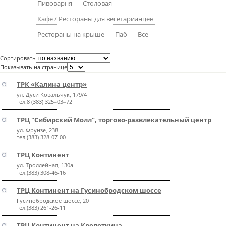
Пивоварня
Столовая
пїЅпїЅпїЅпїЅпїЅпїЅпїЅпїЅпїЅпїЅ
пїЅпїЅпїЅ
Кафе / Рестораны для вегетарианцев
пїЅпїЅпїЅпїЅпїЅпїЅпїЅпїЅпїЅпїЅпїЅ
Рестораны на крыше
Паб
Все
пїЅпїЅпїЅ
Сортировать
Показывать на странице
пїЅпїЅпїЅпїЅпїЅпїЅпїЅпїЅпїЅ
ТРК «Калина центр»
пїЅпїЅпїЅ пїЅпїЅпїЅпїЅпїЅ
ул. Дуси Ковальчук, 179/4
тел.8 (383) 325‒03‒72
пїЅпїЅпїЅ пїЅпїЅпїЅпїЅпїЅпїЅ
ТРЦ "Сибирский Молл", торгово-развлекательный центр
пїЅпїЅпїЅпїЅпїЅ
ул. Фрунзе, 238
тел.(383) 328-07-00
пїЅпїЅпїЅпїЅпїЅпїЅпїЅпїЅпїЅпїЅ
ТРЦ Континент
ул. Троллейная, 130а
тел.(383) 308-46-16
ТРЦ Континент на Гусинобродском шоссе
Гусинобродское шоссе, 20
тел.(383) 261-26-11
ТРЦ Континент на Кропоткина