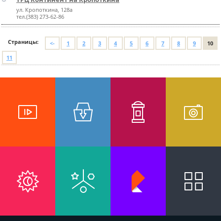
ул. Кропоткина, 128а
тел.(383) 273-62-86
Страницы:
<-
1
2
3
4
5
6
7
8
9
10
11