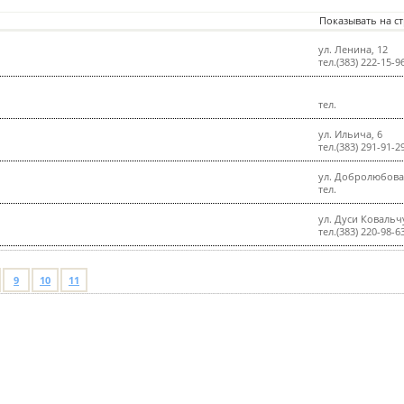
Показывать на с
ул. Ленина, 12
тел.(383) 222-15-9
тел.
ул. Ильича, 6
тел.(383) 291-91-2
ул. Добролюбова
тел.
ул. Дуси Ковальч
тел.(383) 220-98-6
9
10
11