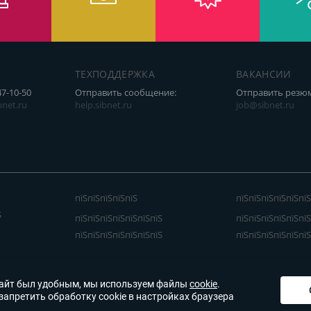
ТЕХПОДДЕРЖКА
ВАКАНСИИ
47-10-50
Отправить сообщение:
Отправить резю
net.ru
help.sibnet.ru
job@sibnet.ru
пїЅпїЅпїЅпїЅпїЅ
пїЅпїЅпїЅпїЅпїЅпїЅ
Ѕ
пїЅпїЅпїЅпїЅпїЅпїЅпїЅ
пїЅпїЅпїЅпїЅпїЅпїЅ
пїЅпїЅпїЅпїЅпїЅпїЅпїЅ
пїЅпїЅпїЅпїЅпїЅпїЅ
айт был удобным, мы используем файлы
cookie
.
запретить обработку cookie в настройках браузера