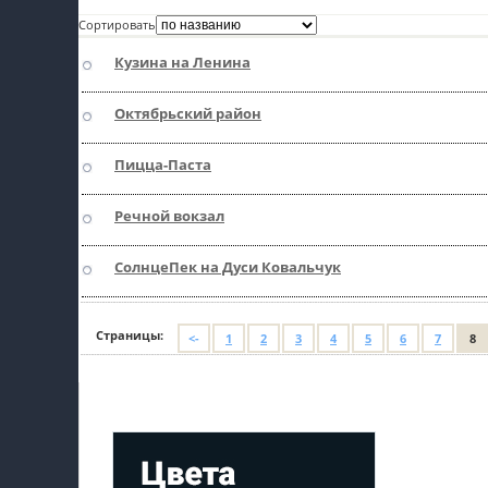
Сортировать
пїЅпїЅпїЅ
Кузина на Ленина
пїЅпїЅпїЅпїЅпїЅпїЅпїЅпїЅпїЅпїЅпїЅ
пїЅпїЅпїЅ
Октябрьский район
пїЅпїЅпїЅпїЅпїЅпїЅпїЅпїЅпїЅ
Пицца-Паста
пїЅпїЅпїЅ пїЅпїЅпїЅпїЅпїЅ
Речной вокзал
пїЅпїЅпїЅ пїЅпїЅпїЅпїЅпїЅпїЅ
пїЅпїЅпїЅпїЅпїЅ
СолнцеПек на Дуси Ковальчук
пїЅпїЅпїЅпїЅпїЅпїЅпїЅпїЅпїЅпїЅ
Страницы:
<-
1
2
3
4
5
6
7
8
Мой профиль на Афише