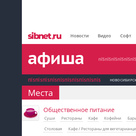
пїЅпїЅпїЅпїЅпїЅпїЅпїЅ
пїЅпїЅпїЅпїЅпїЅпїЅпїЅпїЅ
Новости
Видео
Софт
пїЅпїЅпїЅпїЅпїЅпїЅпїЅ
пїЅпїЅпїЅпїЅпїЅпї
ПЇЅПЇЅПЇЅПЇЅПЇЅПЇЅПЇЅПЇЅПЇЅПЇЅ
НОВОСИБИРС
Места
пїЅпїЅпїЅ пїЅпїЅпїЅпїЅпїЅпїЅпїЅ пїЅпїЅ
пїЅпїЅпїЅпїЅпїЅ
Общественное питание
Суши
Рестораны
Кафе
Кофейни
Бар
пїЅпїЅпїЅ пїЅпїЅпїЅпїЅпїЅпїЅпїЅ
Столовая
Кафе / Рестораны для вегетарианц
пїЅпїЅпїЅ пїЅпїЅпїЅпїЅпїЅпїЅпїЅ