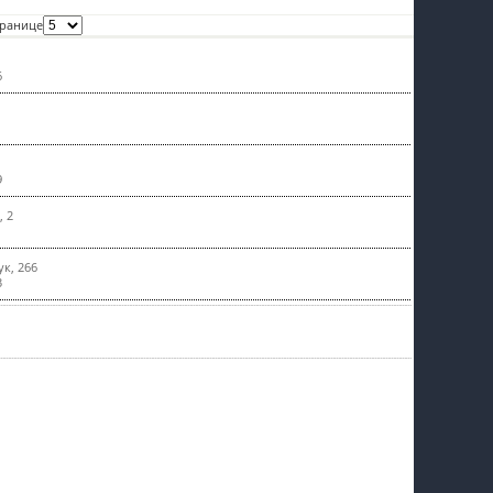
пїЅпїЅпїЅпїЅпїЅпїЅпїЅпїЅпїЅпїЅ
транице
6
9
, 2
ук, 266
3