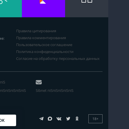
Правила цитирования
Правила комментирования
ме:
Пользовательское соглашение
Политика конфиденциальности
Согласие на обработку персональных данных
пїЅ
пїЅпїЅпїЅпїЅпїЅ
Sibnet пїЅпїЅпїЅпїЅпїЅ
18+
OK