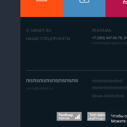
О SIBNET.RU
РЕКЛАМА
+7 (383) 347-06-78, 3
НАШИ СПЕЦПРОЕКТЫ
reclame@support.sib
ПЇЅПЇЅПЇЅПЇЅПЇЅПЇЅПЇЅПЇЅ
пїЅпїЅпїЅпїЅпїЅпїЅ
пїЅпїЅпїЅпїЅпїЅпїЅпї
mors@sibnet.ru
Sibnet-пїЅпїЅпїЅпїЅ
Чтобы с
Можете 