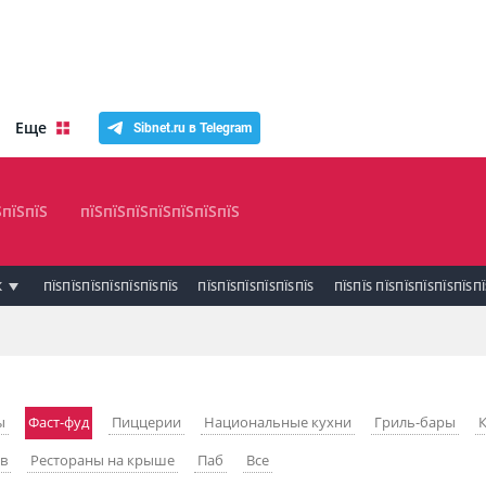
Еще
Sibnet.ru в Telegram
ЅпїЅпїЅ
пїЅпїЅпїЅпїЅпїЅпїЅпїЅ
К
ПЇЅПЇЅПЇЅПЇЅПЇЅПЇЅПЇЅ
ПЇЅПЇЅПЇЅПЇЅПЇЅПЇЅ
ПЇЅПЇЅ ПЇЅПЇЅПЇЅПЇЅПЇЅП
ы
Фаст-фуд
Пиццерии
Национальные кухни
Гриль-бары
ев
Рестораны на крыше
Паб
Все