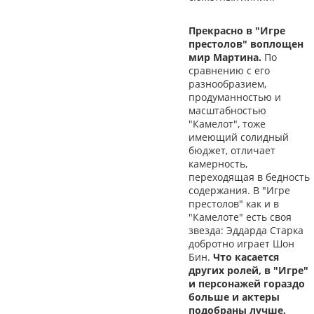
Прекрасно в "Игре
престолов" воплощен
мир Мартина.
По
сравнению с его
разнообразием,
продуманностью и
масштабностью
"Камелот", тоже
имеющий солидный
бюджет, отличает
камерность,
переходящая в бедность
содержания. В "Игре
престолов" как и в
"Камелоте" есть своя
звезда: Эддарда Старка
добротно играет Шон
Бин.
Что касается
других ролей, в "Игре"
и персонажей гораздо
больше и актеры
подобраны лучше.