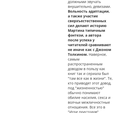
должными звучать
внушительно, девизами.
Вольность адаптации,
а также участие
сверхъестественных
сил делают историю
Мартина типичным
фэнтези, а автора
после успеха у
читателей сравнивают
не иначе как с Джоном
Толкином.
Наверное,
самым
распространенным
доводом в пользу как
книг так и сериала был
"там все как в жизни". Те,
кто приводят этот довод,
под "жизненностью"
обычно понимают
обилие насилия, секса и
волчьи межличностные
отношения. Все это в
"Игре престолов"