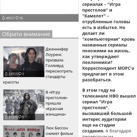
сериалах –
"Игра
пїЅпїЅпїЅпїЅпїЅпїЅпїЅпїЅпїЅпїЅ
пїЅпїЅпїЅ
престолов" и
"Камелот"
–
48521
36
пїЅпїЅпїЅпїЅпїЅпїЅпїЅпїЅпїЅпїЅпїЅ
отрубленные головы
есть в избытке. Но
пїЅпїЅпїЅ
Обрати внимание
делает ли
"компьютерная" кровь
пїЅпїЅпїЅпїЅпїЅпїЅпїЅпїЅпїЅ
названные сериалы
Дженнифер
похожими на жизнь,
пїЅпїЅпїЅ пїЅпїЅпїЅпїЅпїЅ
Лоуренс
как утверждают
призвала
поклонники?
пїЅпїЅпїЅ пїЅпїЅпїЅпїЅпїЅпїЅ
Голливуд
Корреспондент МОРС’а
пересмотреть
предлагает в этом
23725
3
пїЅпїЅпїЅпїЅпїЅ
стандарты
разобраться.
красоты
пїЅпїЅпїЅпїЅпїЅпїЅпїЅпїЅпїЅпїЅ
В этом году на
В «Игру
телеканале HBO вышел
престолов»
сериал "Игра
пришла
престолов",
«Красная
вызвавший большой
женщина»
21975
0
интерес аудитории
еще на стадии
Люк Бессон
создания.
А благодаря
снимет фильм
переводчикам-