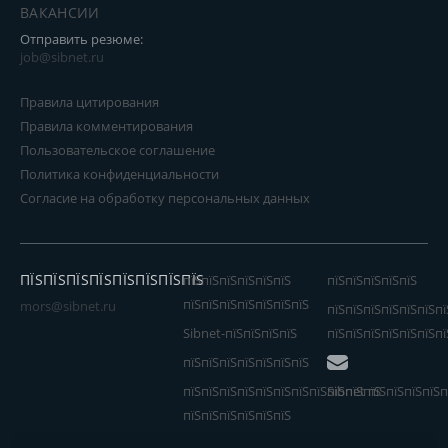
ВАКАНСИИ
Отправить резюме:
job@sibnet.ru
Правила цитирования
Правила комментирования
Пользовательское соглашение
Политика конфиденциальности
Согласие на обработку персональных данных
ПЇЅПЇЅПЇЅПЇЅПЇЅПЇЅПЇЅПЇЅ
пїЅпїЅпїЅпїЅпїЅпїЅ
пїЅпїЅпїЅпїЅпїЅ
пїЅпїЅпїЅпїЅпїЅпїЅпїЅ
mors@sibnet.ru
пїЅпїЅпїЅпїЅпїЅпїЅпї
Sibnet-пїЅпїЅпїЅпїЅ
пїЅпїЅпїЅпїЅпїЅпїЅпї
пїЅпїЅпїЅпїЅпїЅпїЅпїЅ
пїЅпїЅпїЅпїЅпїЅпїЅпїЅпїЅпїЅпїЅпїЅ
Sibnet пїЅпїЅпїЅпїЅп
пїЅпїЅпїЅпїЅпїЅпїЅ