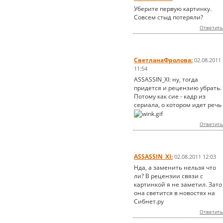
Уберите первую картинку.
Совсем стыд потеряли?
Ответить
СветланаФролова:
02.08.2011
11:54
ASSASSIN_XI: ну, тогда
придется и рецензию убрать.
Потому как сие - кадр из
сериала, о котором идет речь
Ответить
ASSASSIN_XI:
02.08.2011 12:03
Нда, а заменить нельзя что
ли? В рецензии связи с
картинкой я не заметил. Зато
она светится в новостях на
Сибнет.ру
Ответить