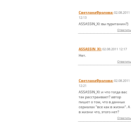
СветланаФролова:
02.08.2011
12:13
ASSASSIN_XI: вы пуританин?)
Ответить
ASSASSIN_XI:
02.08.2011 12:17
Нет.
Ответить
СветланаФролова:
02.08.2011
12:21
ASSASSIN_XI: и что тогда вас
так расстраивает? автор
пишет о том, что в данных
сериалах "все как в жизни". А
в жизни что, этого нет?
Ответить