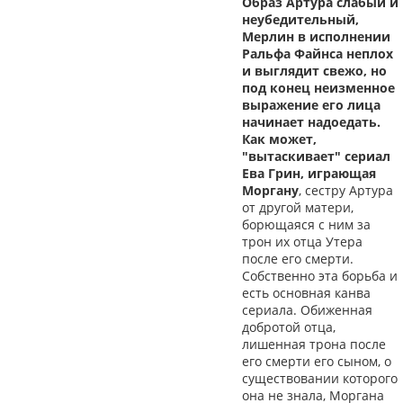
Образ Артура слабый и
неубедительный,
Мерлин в исполнении
Ральфа Файнса неплох
и выглядит свежо, но
под конец неизменное
выражение его лица
начинает надоедать.
Как может,
"вытаскивает" сериал
Ева Грин, играющая
Моргану
, сестру Артура
от другой матери,
борющаяся с ним за
трон их отца Утера
после его смерти.
Собственно эта борьба и
есть основная канва
сериала. Обиженная
добротой отца,
лишенная трона после
его смерти его сыном, о
существовании которого
она не знала, Моргана