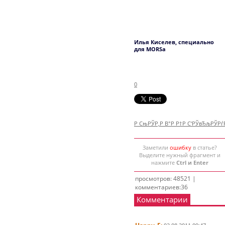
Илья Киселев, специально
для MORSa
0
Р СњРЎР‚Р В°Р Р†Р С‘РЎвЂљРЎР
Заметили
ошибку
в статье?
Выделите нужный фрагмент и
нажмите
Ctrl и Enter
просмотров: 48521 |
комментариев:36
Комментарии