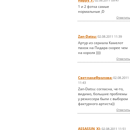
Happy_F:
02.08.2011 09:47
1 и 2 фотка самые
нормальные ;D
Ответить
Zan-Datsu:
02.08.2011 11:39
Артур из сериала Камелот
пахож на Пидара скорее чем
на короля ))))
Ответить
СветланаФролова:
02.08.2011
11:43
Zan-Datsu: согласна, че-то,
видимо, большие проблемы
у режиссера были с выбором
фактурного артиста))
Ответить
ASSASSIN_XI:
02.08.2011 11:51