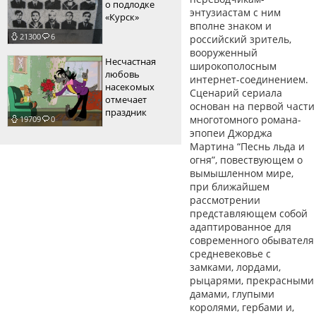
о подлодке
энтузиастам с ним
«Курск»
вполне знаком и
21300
6
российский зритель,
вооруженный
Несчастная
широкополосным
любовь
интернет-соединением.
насекомых
Сценарий сериала
отмечает
основан на первой части
праздник
многотомного романа-
19709
0
эпопеи Джорджа
Мартина “Песнь льда и
огня”, повествующем о
вымышленном мире,
при ближайшем
рассмотрении
представляющем собой
адаптированное для
современного обывателя
средневековье с
замками, лордами,
рыцарями, прекрасными
дамами, глупыми
королями, гербами и,