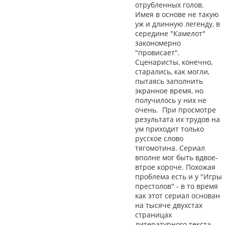
отрубленных голов.
Имея в основе не такую
уж и длинную легенду, в
середине "Камелот"
закономерно
"провисает".
Сценаристы, конечно,
старались, как могли,
пытаясь заполнить
экранное время, но
получилось у них не
очень. При просмотре
результата их трудов на
ум приходит только
русское слово
тягомотина. Сериал
вполне мог быть вдвое-
втрое короче. Похожая
проблема есть и у "Игры
престолов" - в то время
как этот сериал основан
на тысяче двухстах
страницах
литературного текста.