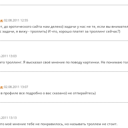
а:
02.08.2011 12:55
нет, до эротического сайта нам делеко) задачи у нас не те, если вы вним
с задачи, я вижу - троллить) И что, хорошо платят за троллинг сейчас?)
8.2011 13:03
то троллинг. Я высказал своё мнение по поводу картинки. Не понимаю тольк
а:
02.08.2011 13:07
с в профиле все подробно о вас сказано) не отпирайтесь)
8.2011 13:13
что моё мнение тебе не понравилось, но называть троллем не стоит.