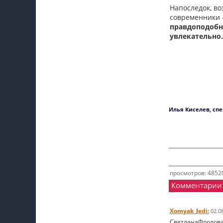
Напоследок, во
современники -
правдоподобне
увлекательно.
Илья Киселев, сп
просмотров: 4852
Комментарии
Xomyak_Jedi:
02.0
СветланаФролова 