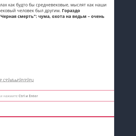
алах как будто бы средневековые, мыслят как наши
вековый человек был другим.
Гораздо
ерная смерть": чума, охота на ведьм – очень
†Р С‘РЎвЂљРЎРѓРЎРЏ
 и нажмите
Ctrl и Enter