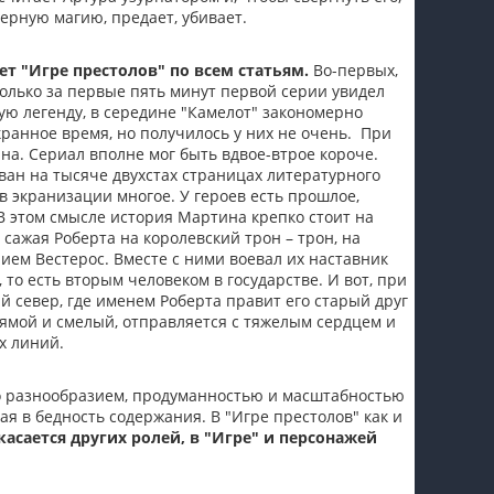
черную магию, предает, убивает.
ет "Игре престолов" по всем статьям.
Во-первых,
олько за первые пять минут первой серии увидел
ую легенду, в середине "Камелот" закономерно
кранное время, но получилось у них не очень. При
ина. Сериал вполне мог быть вдвое-втрое короче.
ован на тысяче двухстах страницах литературного
 в экранизации многое. У героев есть прошлое,
В этом смысле история Мартина крепко стоит на
 сажая Роберта на королевский трон – трон, на
ем Вестерос. Вместе с ними воевал их наставник
то есть вторым человеком в государстве. И вот, при
й север, где именем Роберта правит его старый друг
рямой и смелый, отправляется с тяжелым сердцем и
х линий.
о разнообразием, продуманностью и масштабностью
я в бедность содержания. В "Игре престолов" как и
касается других ролей, в "Игре" и персонажей