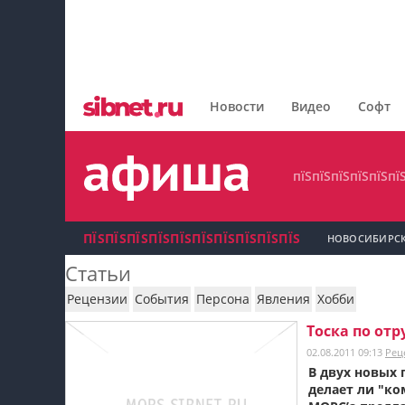
пїЅпїЅпїЅпїЅпїЅпїЅпїЅ
пїЅпїЅпїЅпїЅпїЅпїЅпїЅпїЅ
Новости
Видео
Софт
пїЅпїЅпїЅпїЅпїЅпїЅпїЅ
пїЅпїЅпїЅпїЅпїЅпї
ПЇЅПЇЅПЇЅПЇЅПЇЅПЇЅПЇЅПЇЅПЇЅПЇЅ
НОВОСИБИРС
Статьи
пїЅпїЅпїЅ пїЅпїЅпїЅпїЅпїЅпїЅпїЅ пїЅпїЅ
Рецензии
События
Персона
Явления
Хобби
пїЅпїЅпїЅпїЅпїЅ
Тоска по от
02.08.2011 09:13
Рец
пїЅпїЅпїЅ пїЅпїЅпїЅпїЅпїЅпїЅпїЅ
В двух новых 
делает ли "к
пїЅпїЅпїЅ пїЅпїЅпїЅпїЅпїЅпїЅпїЅ