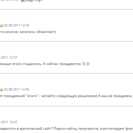
а:
02.08.2011 12:34
 это многое, конечно, объясняет)
8.2011 12:37
Раньше этого стыдились. А сейчас поощряется. О_О
а:
02.08.2011 12:40
чет поощрений "этого" - читайте следующую рецензию) А мы не поощряем
8.2011 12:47
евратить в эротический сайт? Порно-сайты, получается, констатируют фак