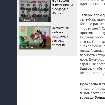
Люк Бессон
идет на все: в
снимет фильм
о подлодке
«Курск»
Теперь, если 
телеубийствами
21290
6
больше расчлен
Несчастная
"провисает". С
любовь
просмотре резу
насекомых
Похожая пробле
отмечает
текста. Происх
праздник
сначала смутно
19699
0
ногах. Главные
верность кото
лорд Джон Арре
странных обсто
Эддард, чтобы 
не зря: столиц
Прекрасно в 
"Камелот", тож
в "Камелоте" е
гораздо боль