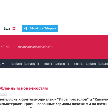
Еще
Sibnet.ru в Telegram
ЅпїЅпїЅ
пїЅпїЅпїЅпїЅпїЅпїЅпїЅ
К
ПЇЅПЇЅПЇЅПЇЅПЇЅПЇЅПЇЅ
ПЇЅПЇЅПЇЅПЇЅПЇЅПЇЅ
ПЇЅПЇЅ ПЇЅПЇЅПЇЅПЇЅПЇЅП
рубленным конечностям
ензии
популярных фэнтези-сериалах –
"Игра престолов" и "Камело
омпьютерная" кровь названные сериалы похожими на жизнь