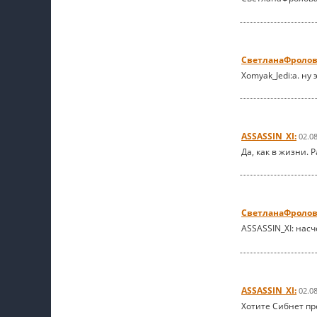
СветланаФролов
Xomyak_Jedi:а. ну
ASSASSIN_XI:
02.0
Да, как в жизни. 
СветланаФролов
ASSASSIN_XI: нас
ASSASSIN_XI:
02.0
Хотите Сибнет пр