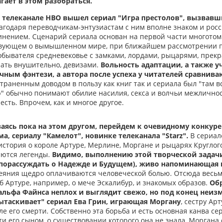
гает в этом разобраться.
а телеканале HBO вышел сериал "Игра престолов", вызвав
агодаря переводчикам-энтузиастам с ним вполне знаком и ро
инением. Сценарий сериала основан на первой части многото
ствующем о вымышленном мире, при ближайшем рассмотрении 
обывателя средневековье с замками, лордами, рыцарями, прекр
ать внушительно, девизами.
Вольность адаптации, а также у
ным фэнтези, а автора после успеха у читателей сравнива
раненным доводом в пользу как книг так и сериала был "там все 
" обычно понимают обилие насилия, секса и волчьи межличност
есть. Впрочем, как и многое другое.
аясь пока на этом другом, перейдем к очевидному конкуре
а, сериалу "Камелот", новинке телеканала "Starz".
В сериал
стория о короле Артуре, Мерлине, Моргане и рыцарях Круглого 
даются легенды.
Видимо, выполнению этой творческой задач
 порассуждать о Надежде и Будущем), живо напоминающая
еяния щедро оплачиваются человеческой болью. Отсюда весь
б Артуре, например, о мече Эскалибур, и знакомых образов.
Обр
льфа Файнса неплох и выглядит свежо, но под конец неиз
ытаскивает" сериал Ева Грин, играющая Моргану
, сестру Ар
ле его смерти. Собственно эта борьба и есть основная канва с
ти его сыном, о существовании которого она не знала, Моргана 