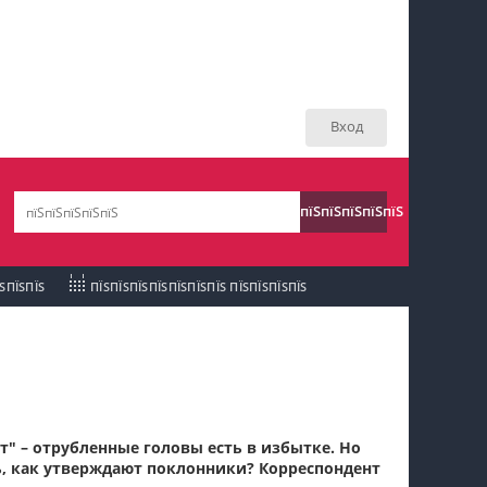
пїЅпїЅпїЅ пїЅпїЅпїЅпїЅпїЅпїЅпїЅ пїЅпїЅ
пїЅпїЅпїЅпїЅпїЅ
Вход
пїЅпїЅпїЅ пїЅпїЅпїЅпїЅпїЅпїЅпїЅ
пїЅпїЅпїЅ пїЅпїЅпїЅпїЅпїЅпїЅпїЅ
пїЅпїЅпїЅпїЅпїЅ
пїЅпїЅпїЅ
пїЅпїЅпїЅпїЅпїЅпїЅпїЅпїЅпїЅпїЅпїЅ
ЇЅПЇЅПЇЅ
ПЇЅПЇЅПЇЅПЇЅПЇЅПЇЅПЇЅ ПЇЅПЇЅПЇЅПЇЅ
пїЅпїЅпїЅ
пїЅпїЅпїЅпїЅпїЅпїЅпїЅпїЅпїЅ
пїЅпїЅпїЅ пїЅпїЅпїЅпїЅпїЅ
пїЅпїЅпїЅ пїЅпїЅпїЅпїЅпїЅпїЅ
т"
– отрубленные головы есть в избытке. Но
, как утверждают поклонники?
Корреспондент
пїЅпїЅпїЅпїЅпїЅ