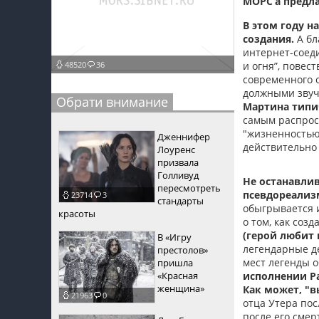
МОРС’а
предла
пїЅпїЅпїЅ
В этом году н
создания.
А бл
пїЅпїЅпїЅпїЅпїЅпїЅпїЅпїЅпїЅпїЅпїЅ
интернет-соед
48520
36
и огня”, пове
пїЅпїЅпїЅ
современного 
должными звуч
пїЅпїЅпїЅпїЅпїЅпїЅпїЅпїЅпїЅ
Обрати внимание
Мартина типич
самым распрост
пїЅпїЅпїЅ пїЅпїЅпїЅпїЅпїЅ
"жизненностью
Дженнифер
действительно 
пїЅпїЅпїЅ пїЅпїЅпїЅпїЅпїЅпїЅ
Лоуренс
призвала
пїЅпїЅпїЅпїЅпїЅ
Голливуд
Не останавлив
пересмотреть
псевдореализм
23714
3
пїЅпїЅпїЅпїЅпїЅпїЅпїЅпїЅпїЅпїЅ
стандарты
обыгрывается и
красоты
о том, как соз
(герой любит
В «Игру
легендарные д
престолов»
мест легенды о
пришла
«Красная
исполнении Ра
женщина»
Как может, "в
21963
0
отца Утера пос
после его смер