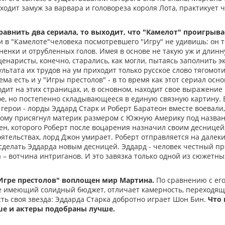
ыходит замуж за варвара и головореза короля Лота, практикует 
сравнить два сериала, то выходит, что "Камелот" проигрыва
 в "Камелоте"человека посмотревшего "Игру" не удивишь: он т
енки и отрубленных голов. Имея в основе не такую уж и длинн
ценаристы, конечно, старались, как могли, пытаясь заполнить э
льтата их трудов на ум приходит только русское слово тягомот
ма есть и у "Игры престолов" - в то время как этот сериал осн
одит на этих страницах, и, в основном, находит свое выражение
е, но постепенно складывающееся в единую связную картину. 
 герои - лорды Эддард Старк и Роберт Баратеон вместе воевали,
рому присягнул материк размером с Южную Америку под названи
н, которого Роберт после воцарения назначил своим десницей, 
ятельствах, лорд Джон умирает. Роберт отправляется на далеки
сделать Эддарда новым десницей. Эддард - человек честный п
а – вотчина интриганов. И это завязка только одной из сюжетны
"Игре престолов" воплощен мир Мартина.
По сравнению с ег
е имеющий солидный бюджет, отличает камерность, переходяща
сть своя звезда: Эддарда Старка добротно играет Шон Бин.
Что 
ше и актеры подобраны лучше.