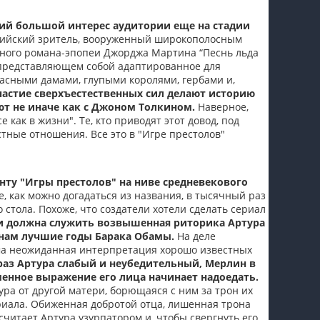
пїЅпїЅпїЅпїЅпїЅпїЅпїЅпїЅпїЅпїЅ
ший большой интерес аудитории еще на стадии
ссийский зритель, вооруженный широкополосным
много романа-эпопеи Джорджа Мартина “Песнь льда
представляющем собой адаптированное для
асными дамами, глупыми королями, гербами и,
частие сверхъестественных сил делают историю
ют не иначе как с Джоном Толкином.
Наверное,
как в жизни". Те, кто приводят этот довод, под
ные отношения. Все это в "Игре престолов"
нту "Игры престолов" на ниве средневекового
е, как можно догадаться из названия, в тысячный раз
стола. Похоже, что создатели хотели сделать сериал
и должна служить возвышенная риторика Артура
 нам лучшие годы Барака Обамы.
На деле
ма неожиданная интерпретация хорошо известных
аз Артура слабый и неубедительный, Мерлин в
менное выражение его лица начинает надоедать.
тура от другой матери, борющаяся с ним за трон их
ериала. Обиженная добротой отца, лишенная трона
считает Артура узурпатором и, чтобы свергнуть его,