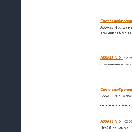
СветланаФролов
ASSASSIN_XI: да 
внимание). А у ва
ASSASSIN_XI:
02.0
Сомневаюсь, что э
СветланаФролов
ASSASSIN_XI: у ва
ASSASSIN_XI:
02.0
Что? Я понимаю, 