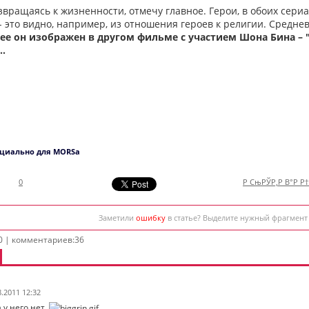
звращаясь к жизненности, отмечу главное. Герои, в обоих сери
 это видно, например, из отношения героев к религии. Средне
е он изображен в другом фильме с участием Шона Бина – "Ч
..
ециально для MORSa
0
Р СњРЎР‚Р В°Р Р
Заметили
ошибку
в статье? Выделите нужный фрагмент
0 | комментариев:36
8.2011 12:32
у него нет.