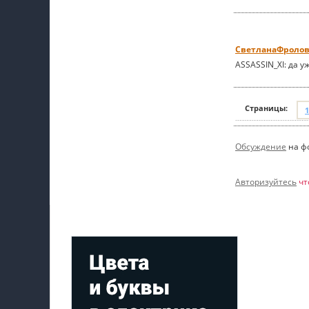
СветланаФролов
ASSASSIN_XI: да 
Страницы:
1
Обсуждение
на ф
Авторизуйтесь
чт
Мой профиль на Афише