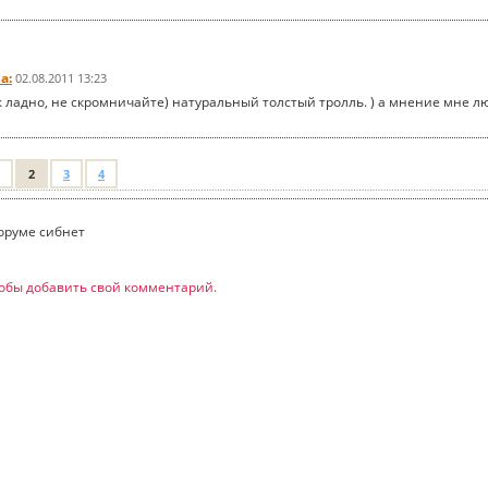
а:
02.08.2011 13:23
уж ладно, не скромничайте) натуральный толстый тролль. ) а мнение мне л
2
3
4
оруме сибнет
обы добавить свой комментарий.