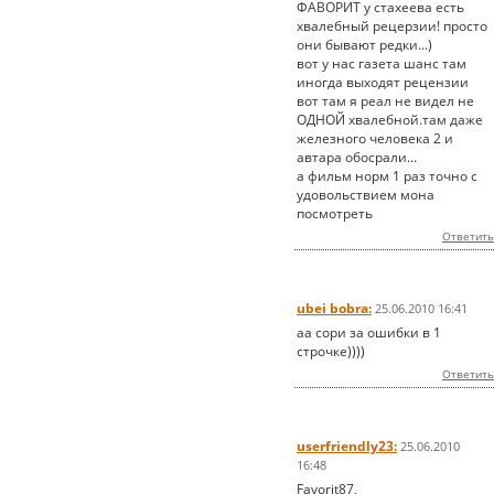
ФАВОРИТ у стахеева есть
хвалебный рецерзии! просто
они бывают редки...)
вот у нас газета шанс там
иногда выходят рецензии
вот там я реал не видел не
ОДНОЙ хвалебной.там даже
железного человека 2 и
автара обосрали...
а фильм норм 1 раз точно с
удовольствием мона
посмотреть
Ответить
ubei bobra:
25.06.2010 16:41
аа сори за ошибки в 1
строчке))))
Ответить
userfriendly23:
25.06.2010
16:48
Favorit87,