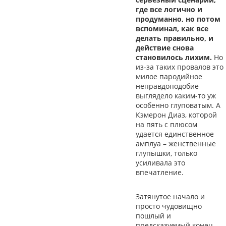
где все логично и
продуманно, но потом
вспоминал, как все
делать правильно, и
действие снова
становилось лихим.
Но
из-за таких провалов это
милое пародийное
неправдоподобие
выглядело каким-то уж
особенно глуповатым. А
Кэмерон Диаз, которой
на пять с плюсом
удается единственное
амплуа – женственные
глупышки, только
усиливала это
впечатление.
Затянутое начало и
просто чудовищно
пошлый и
предсказуемый конец