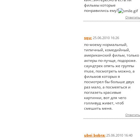
фильмы которые
понравились ему?
Ответить
squ:
25.06.2010 16:26
по-моему нормальный,
типичный, комедийный,
американский фильм, только
актеры по-лучще, подороже.
саундтрек опять же группы
muse, посмотреть можно, а
фильмов которых я
посмотрел бы больше двух
раз мало, а посмеяться и
поглазеть красивые
картинки, вот для чего
голливуд живет, чтоб
смешить меня.
Ответить
ubei bobra:
25.06.2010 16:40