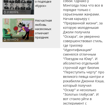
собой. Однако у
о подлодке
Мэнголда пока что все в
«Курск»
порядке только с
21303
6
серьезными жанрами.
Начав карьеру с
Несчастная
"Прерванной жизни", за
любовь
которую молоденькая
насекомых
Джоли получила
отмечает
"Оскара", он уверенно
праздник
19714
0
совершенствовал стиль,
где триллер
"Идентификация"
сменялся отличным
"Поездом на Юму". И
абсолютно отдельной
строчкой идет биопик
"Переступить черту" про
великого певца кантри и
рокабилли Джонни Кэша,
который получил
"Оскар" и несколько
"Золотых глобусов". И
вот стоило уйти в
эксперимент с