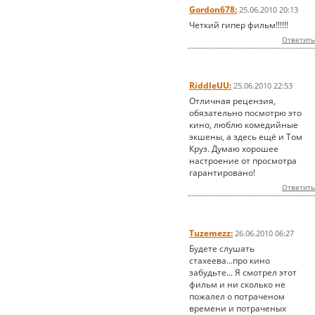
Gordon678:
25.06.2010 20:13
Четкий гипер фильм!!!!!!
Ответить
RiddleUU:
25.06.2010 22:53
Отличная рецензия,
обязательно посмотрю это
кино, люблю комедийные
экшены, а здесь ещё и Том
Круз. Думаю хорошее
настроение от просмотра
гарантировано!
Ответить
Tuzemezz:
26.06.2010 06:27
Будете слушать
стахеева...про кино
забудьте... Я смотрел этот
фильм и ни сколько не
пожалел о потраченом
времени и потраченых