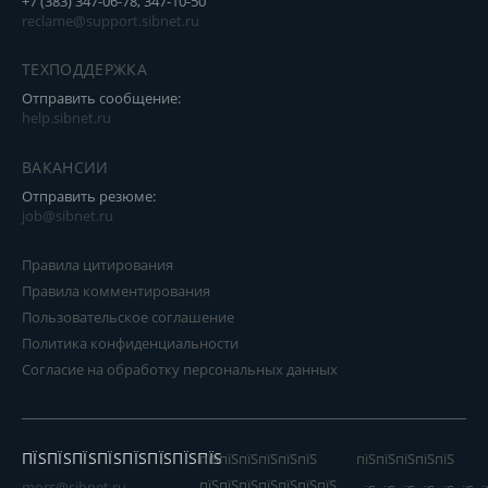
+7 (383) 347-06-78, 347-10-50
reclame@support.sibnet.ru
ТЕХПОДДЕРЖКА
Отправить сообщение:
help.sibnet.ru
ВАКАНСИИ
Отправить резюме:
job@sibnet.ru
Правила цитирования
Правила комментирования
Пользовательское соглашение
Политика конфиденциальности
Согласие на обработку персональных данных
ПЇЅПЇЅПЇЅПЇЅПЇЅПЇЅПЇЅПЇЅ
пїЅпїЅпїЅпїЅпїЅпїЅ
пїЅпїЅпїЅпїЅпїЅ
пїЅпїЅпїЅпїЅпїЅпїЅпїЅ
mors@sibnet.ru