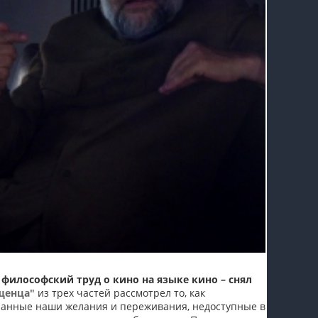
философский труд о кино на языке кино – снял
щенца"
из трех частей рассмотрел то, как
ранные наши желания и переживания, недоступные в