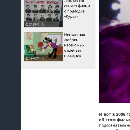
Люк Бессон
снимет фильм
о подлодке
«Курск»
21294
6
Несчастная
любовь
насекомых
отмечает
праздник
19703
0
И вот в 2006 
об этом фильм
подсознательн