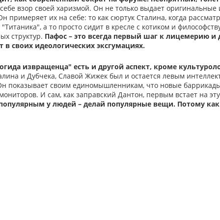
 себе взор своей харизмой. Он не только выдает оригинальные
Он примеряет их на себе: то как сюртук Сталина, когда рассмат
 "Титаника", а то просто сидит в кресле с котиком и философств
ных структур.
Пафос – это всегда первый шаг к лицемерию и
 в своих идеологических эксгумациях.
огида извращенца" есть и другой аспект, кроме культурол
лина и Дубчека, Славой Жижек был и остается левым интеллек
Он показывает своим единомышленникам, что новые баррикады б
мониторов. И сам, как заправский Дантон, первым встает на эту
популярным у людей – делай популярные вещи. Потому как