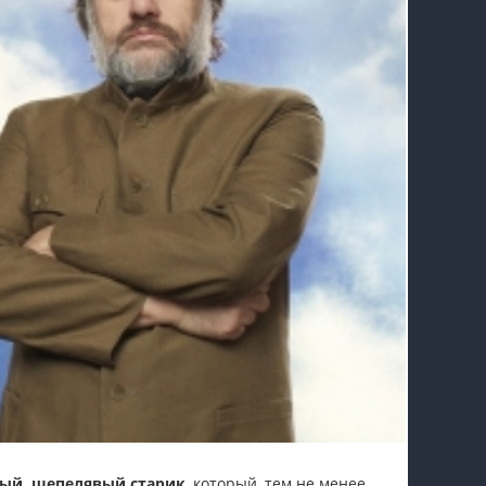
тый, шепелявый старик
, который, тем не менее,