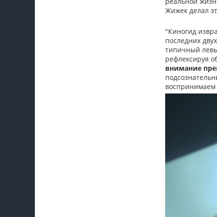
реальной жизн
Жижек делал эт
"Киногид извр
последних двух
типичный левы
рефлексируя об
внимание прец
подсознательны
воспринимаем в