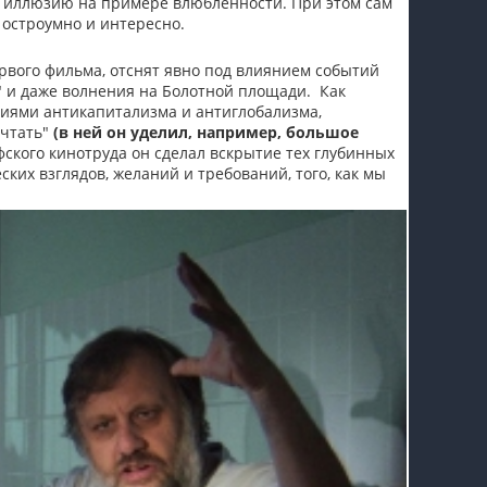
и иллюзию на примере влюбленности. При этом сам
, остроумно и интересно.
вого фильма, отснят явно под влиянием событий
" и даже волнения на Болотной площади. Как
иями антикапитализма и антиглобализма,
ечтать"
(в ней он уделил, например, большое
фского кинотруда он сделал вскрытие тех глубинных
ких взглядов, желаний и требований, того, как мы