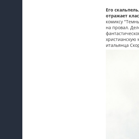
Его скальпель
отражает клас
комиксу "Темн
на провал. Де
фантастическог
христианскую 
итальянца Ско