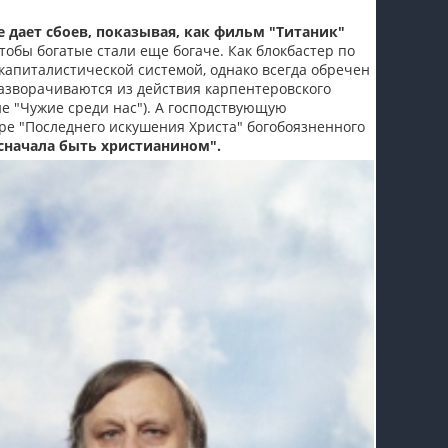
е дает сбоев, показывая, как фильм "Титаник"
чтобы богатые стали еще богаче. Как блокбастер по
капиталистической системой, однако всегда обречен
азворачиваются из действия карпентеровского
е "Чужие среди нас"). А господствующую
ре "Последнего искушения Христа" богобоязненного
сначала быть христианином".