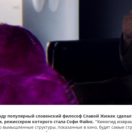
году популярный словенский философ Славой Жижек сделал 
, режиссером которого стала Софи Файнс.
"Киногид извра
о вымышленные структуры, показанные в кино, будят самые ст