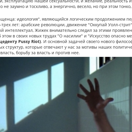
и, эксплуатацию нашей сексуальности, и желание, реальность 
о не заумно и тоскливо, а энергично, весело, но при этом тонко
ащенца: идеология", являющийся логическим продолжением пер
-трех лет: арабские революции, движение "Оккупай Уолл-стрит
й интеллектуал, Жижек внимательно следил за этими проявлен
 этом в своих новых трудах "О насилии" и "Искусство опасно м
еденту Pussy Riot)
. И основной задачей своего нового филосо
х структур, которые отвечают у нас за мотивы наших политичес
ласть, борьбу за власть и против нее.