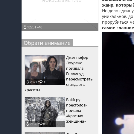
жанр, который
пїЅпїЅпїЅ
Но дело сдвину
уникальное, до
пїЅпїЅпїЅпїЅпїЅпїЅпїЅпїЅпїЅпїЅпїЅ
прорубиться ч
12251
0
самое главное
пїЅпїЅпїЅ
пїЅпїЅпїЅпїЅпїЅпїЅпїЅпїЅпїЅ
Обрати внимание
пїЅпїЅпїЅ пїЅпїЅпїЅпїЅпїЅ
Дженнифер
пїЅпїЅпїЅ пїЅпїЅпїЅпїЅпїЅпїЅ
Лоуренс
призвала
пїЅпїЅпїЅпїЅпїЅ
Голливуд
пересмотреть
23717
3
пїЅпїЅпїЅпїЅпїЅпїЅпїЅпїЅпїЅпїЅ
стандарты
красоты
В «Игру
престолов»
пришла
«Красная
женщина»
21967
0