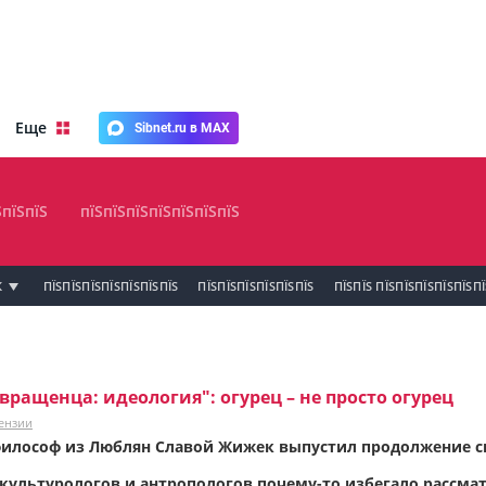
Еще
Sibnet.ru в MAX
ЅпїЅпїЅ
пїЅпїЅпїЅпїЅпїЅпїЅпїЅ
К
ПЇЅПЇЅПЇЅПЇЅПЇЅПЇЅПЇЅ
ПЇЅПЇЅПЇЅПЇЅПЇЅПЇЅ
ПЇЅПЇЅ ПЇЅПЇЅПЇЅПЇЅПЇЅП
вращенца: идеология": огурец – не просто огурец
ензии
илософ из Люблян Славой Жижек выпустил продолжение св
ультурологов и антропологов почему-то избегало рассмат