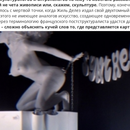
 не чета живописи или, скажем, скульптуре.
Поэтому, конечн
лось с мертвой точки, когда Жиль Делез издал свой двухтомный 
 этого не имеющее аналогов искусство, создающее одновременн
ерез терминологию французского постструктуралиста удастся д
 – сложно объяснять кучей слов то, где представляется карт