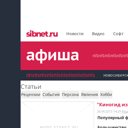
пїЅпїЅпїЅпїЅпїЅпїЅпїЅ
пїЅпїЅпїЅпїЅпїЅпїЅпїЅпїЅ
Новости
Видео
Софт
пїЅпїЅпїЅпїЅпїЅпїЅпїЅ
пїЅпїЅпїЅпїЅпїЅпї
ПЇЅПЇЅПЇЅПЇЅПЇЅПЇЅПЇЅПЇЅПЇЅПЇЅ
НОВОСИБИРС
Статьи
пїЅпїЅпїЅ пїЅпїЅпїЅпїЅпїЅпїЅпїЅ пїЅпїЅ
Рецензии
События
Персона
Явления
Хобби
пїЅпїЅпїЅпїЅпїЅ
"Киногид из
26.04.2013 14:29
Рец
пїЅпїЅпїЅ пїЅпїЅпїЅпїЅпїЅпїЅпїЅ
Популярный ф
пїЅпїЅпїЅ пїЅпїЅпїЅпїЅпїЅпїЅпїЅ
Большинство к