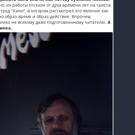
о, их работы отстали от духа времени лет на триста.
пїЅпїЅпїЅпїЅпїЅпїЅпїЅпїЅпїЅпїЅ
труд "Кино", в котором рассмотрел это явление как
о образ-время и образ-действие. Впрочем,
алеко не всякому даже подготовленному читателю.
А
инка.