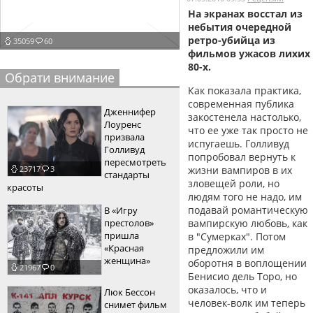
На экранах восстал из
пїЅпїЅпїЅпїЅпїЅпїЅпїЅпїЅпїЅпїЅ
пїЅпїЅпїЅ
небытия очередной
ретро-убийца из
35059
60
пїЅпїЅпїЅпїЅпїЅпїЅпїЅпїЅпїЅпїЅпїЅ
фильмов ужасов лихих
80-х.
пїЅпїЅпїЅ
Обрати внимание
Как показала практика,
пїЅпїЅпїЅпїЅпїЅпїЅпїЅпїЅпїЅ
современная публика
Дженнифер
закостенела настолько,
пїЅпїЅпїЅ пїЅпїЅпїЅпїЅпїЅ
Лоуренс
что ее уже так просто не
призвала
испугаешь. Голливуд
пїЅпїЅпїЅ пїЅпїЅпїЅпїЅпїЅпїЅ
Голливуд
попробовал вернуть к
пересмотреть
жизни вампиров в их
23717
3
пїЅпїЅпїЅпїЅпїЅ
стандарты
зловещей роли, но
красоты
пїЅпїЅпїЅпїЅпїЅпїЅпїЅпїЅпїЅпїЅ
людям того не надо, им
подавай романтическую
В «Игру
престолов»
вампирскую любовь, как
пришла
в "Сумерках". Потом
«Красная
предложили им
женщина»
оборотня в воплощении
21967
0
Бенисио дель Торо, но
оказалось, что и
Люк Бессон
человек-волк им теперь
снимет фильм