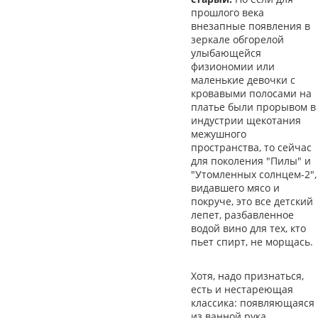
прошлого века
внезапные появления в
зеркале обгорелой
улыбающейся
физиономии или
маленькие девочки с
кровавыми полосами на
платье были прорывом в
индустрии щекотания
межушного
пространства, то сейчас
для поколения "Пилы" и
"Утомленных солнцем-2",
видавшего мясо и
покруче, это все детский
лепет, разбавленное
водой вино для тех, кто
пьет спирт, не морщась.
Хотя, надо признаться,
есть и нестареющая
классика: появляющаяся
из ванной рука,