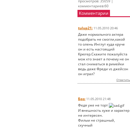
просмотров: 35059 |
комментариев:60
Комментарии
tulup21:
11.05.2010 20:46
Даже нормального актера
подобрать не смогли,какой
то олень Инглут куда круче
он и есть настоящий
Крюгер.Скажите пожалуйста
мож кто знает а почему не он
стал сниматься в римейки
ведь даже Фреди vs джейсон
он играл?
Ответить
Бео:
11.05.2010 21:48
Федя уже не торт
И внешность хуже и характер
не интересен.
Фильм не страшный,
скучный