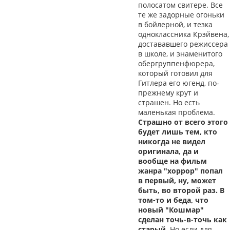
полосатом свитере. Все
те же задорные огоньки
в бойлерной, и тезка
одноклассника Крэйвена,
достававшего режиссера
в школе, и знаменитого
обергруппенфюрера,
который готовил для
Гитлера его югенд, по-
прежнему крут и
страшен. Но есть
маленькая проблема.
Страшно от всего этого
будет лишь тем, кто
никогда не видел
оригинала, да и
вообще на фильм
жанра "хоррор" попал
в первый, ну, может
быть, во второй раз. В
том-то и беда, что
новый "Кошмар"
сделан точь-в-точь как
старый.
Но если для