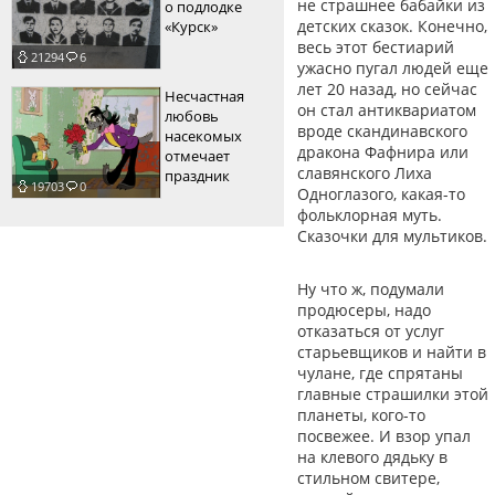
не страшнее бабайки из
о подлодке
детских сказок. Конечно,
«Курск»
весь этот бестиарий
21294
6
ужасно пугал людей еще
лет 20 назад, но сейчас
Несчастная
он стал антиквариатом
любовь
вроде скандинавского
насекомых
дракона Фафнира или
отмечает
славянского Лиха
праздник
19703
0
Одноглазого, какая-то
фольклорная муть.
Сказочки для мультиков.
Ну что ж, подумали
продюсеры, надо
отказаться от услуг
старьевщиков и найти в
чулане, где спрятаны
главные страшилки этой
планеты, кого-то
посвежее. И взор упал
на клевого дядьку в
стильном свитере,