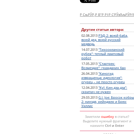
Р СњРЎР‚Р В°Р Р†Р С‘РЎвЂљРЎР
Другие статьи автора:
02.08.2013
РЭД-2: воюй баба,
воюй дед, воюй русский
медведь
14.07.2013
"Тихоокеанский
рубеж": теплый ламповый
робот
17.05.2013
"Стартрек:
Возмездие": гражданин Хан
26.04.2013
"Киногид
извращенца: идеология":
огурец – не просто огурец
12.04.2013
"Ку!: Кин-дза-дза":
скрипач не нужен
29.03.2013
G.I. Joe: Бросок кобры
2: нинздя, рейнджер и Брюс
Уиллис
Заметили
ошибку
в статье?
Выделите нужный фрагмент и
нажмите
Ctrl и Enter