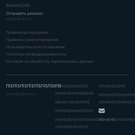
ВАКАНСИИ
Отправить резюме:
job@sibnet.ru
Правила цитирования
Правила комментирования
Пользовательское соглашение
Политика конфиденциальности
Согласие на обработку персональных данных
ПЇЅПЇЅПЇЅПЇЅПЇЅПЇЅПЇЅПЇЅ
пїЅпїЅпїЅпїЅпїЅпїЅ
пїЅпїЅпїЅпїЅпїЅ
пїЅпїЅпїЅпїЅпїЅпїЅпїЅ
mors@sibnet.ru
пїЅпїЅпїЅпїЅпїЅпїЅпї
Sibnet-пїЅпїЅпїЅпїЅ
пїЅпїЅпїЅпїЅпїЅпїЅпї
пїЅпїЅпїЅпїЅпїЅпїЅпїЅ
пїЅпїЅпїЅпїЅпїЅпїЅпїЅпїЅпїЅпїЅпїЅ
Sibnet пїЅпїЅпїЅпїЅп
пїЅпїЅпїЅпїЅпїЅпїЅ