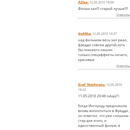
A2lex:
12.05.2010 14:09
Фильм кал!!! старый лучше!!!!
Ответить
do44ka:
12.05.2010 14:37
над фильмом весь зал ржал,
фредди совсем другой,хоть
бы похожего нашли.
только спецэффекты ничего,
красивые
Ответить
Graf_Nosferatu:
12.05.2010
19:22
11.05.2010 20:46 tulup21:
Когда Инглунду предложили
вновь воплотиться в Фредди,
он ответил, что уже слишком
стар для этого, и
единственный фильм, в