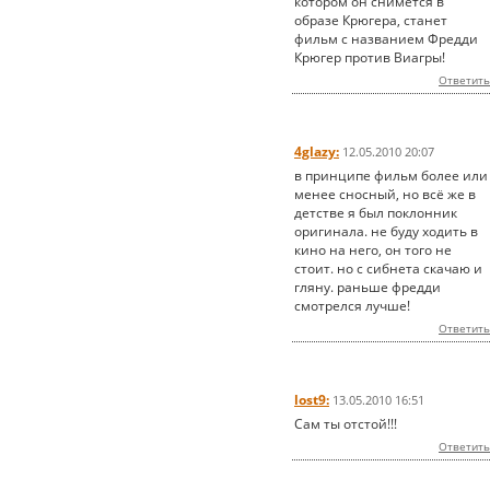
котором он снимется в
образе Крюгера, станет
фильм с названием Фредди
Крюгер против Виагры!
Ответить
4glazy:
12.05.2010 20:07
в принципе фильм более или
менее сносный, но всё же в
детстве я был поклонник
оригинала. не буду ходить в
кино на него, он того не
стоит. но с сибнета скачаю и
гляну. раньше фредди
смотрелся лучше!
Ответить
lost9:
13.05.2010 16:51
Сам ты отстой!!!
Ответить