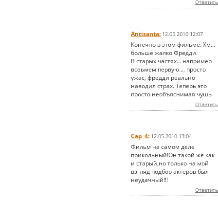
Ответить
Antisanta:
12.05.2010 12:07
Конечно в этом фильме. Хм...
больше жалко Фредди.
В старых частях... например
возьмем первую.... просто
ужас, фредди реально
наводил страх. Теперь это
просто необъяснимая чушь
Ответить
Cap_4:
12.05.2010 13:04
Фильм на самом деле
прикольный!Он такой же как
и старый,но только на мой
взгляд подбор актеров был
неудачный!!!
Ответить