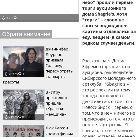
небо" прошли первые
пїЅпїЅпїЅпїЅпїЅпїЅпїЅпїЅпїЅпїЅ
торги аукционного
пїЅпїЅпїЅ
дома Sbagrie's. Хотя
9602
6
"торги" – слово не
пїЅпїЅпїЅпїЅпїЅпїЅпїЅпїЅпїЅпїЅпїЅ
совсем подходящее:
пїЅпїЅпїЅ
картины отдавались за
Обрати внимание
еду, вещи и (в самом
пїЅпїЅпїЅпїЅпїЅпїЅпїЅпїЅпїЅ
редком случае) деньги.
Дженнифер
пїЅпїЅпїЅ пїЅпїЅпїЅпїЅпїЅ
Лоуренс
призвала
Рассказывает Денис
пїЅпїЅпїЅ пїЅпїЅпїЅпїЅпїЅпїЅ
Голливуд
Ефремов (организатор
пересмотреть
аукциона, руководитель
23725
3
пїЅпїЅпїЅпїЅпїЅ
стандарты
Сибирского молодежного
красоты
артклуба): "Sbagrie's –
пїЅпїЅпїЅпїЅпїЅпїЅпїЅпїЅпїЅпїЅ
это рефлексия на тему
В «Игру
тренда последнего
престолов»
десятилетия, о том, что
пришла
Новосибирск – серый, о
«Красная
том, что в нем ничего не
женщина»
21975
0
происходит, о том, что в
нем нет арт-рынка. Я
Люк Бессон
считаю, что все зависит
снимет фильм
от нас, жителей. Именно