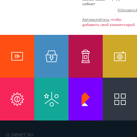
сибнет
[
Обновить
]
Авторизуйтесь
чтобы
добавить свой комментарий.
О SIBNET.RU