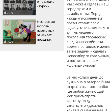
о подлодке
мы сможем сделать наш
«Курск»
город ярким и
21300
6
самобытным. Перед
каждым поколением
Несчастная
время ставит свою
любовь
задачу, мне кажется, что
насекомых
для нынешнего
отмечает
поколения творческих
праздник
людей Новосибирска
19709
0
время поставило именно
такие задачи – сделать
Новосибирск красочным,
и воспитать в нем
коллекционеров".
За несколько дней до
аукциона в галерее была
открыта выставка работ,
где любой желающий
мог присмотреть
картину по душе и
узнать, что художник
хочет в обмен на нее. А