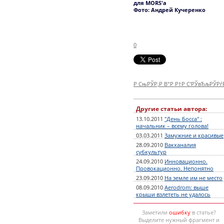
для MORS'а
Фото: Андрей Кучеренко
0
Р СњРЎР‚Р В°Р Р†Р С‘РЎвЂљРЎР
Другие статьи автора:
13.10.2011
"День Босса" :
начальник – всему голова!
03.03.2011
Замужние и красивые
28.09.2010
Вакханалия
субкультур
24.09.2010
Инновационно.
Провокационно. Непонятно
23.09.2010
На земле им не место
08.09.2010
Aerodrom: выше
крыши взлететь не удалось
Заметили
ошибку
в статье?
Выделите нужный фрагмент и