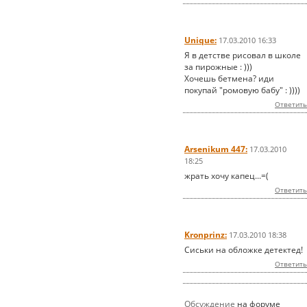
Unique:
17.03.2010 16:33
Я в детстве рисовал в школе
за пирожные : )))
Хочешь бетмена? иди
покупай "ромовую бабу" : ))))
Ответить
Arsenikum 447:
17.03.2010
18:25
жрать хочу капец...=(
Ответить
Kronprinz:
17.03.2010 18:38
Сиськи на обложке детектед!
Ответить
Обсуждение
на форуме