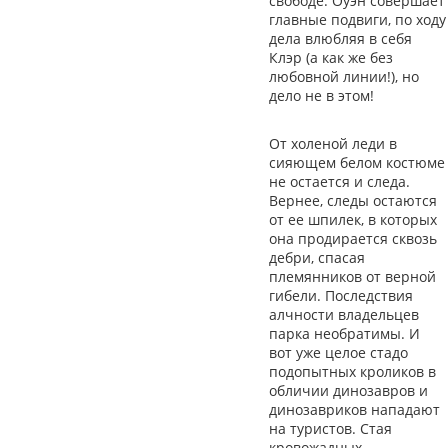
свободе. Оуэн совершает
главные подвиги, по ходу
дела влюбляя в себя
Клэр (а как же без
любовной линии!), но
дело не в этом!
От холеной леди в
сияющем белом костюме
не остается и следа.
Вернее, следы остаются
от ее шпилек, в которых
она продирается сквозь
дебри, спасая
племянников от верной
гибели. Последствия
алчности владельцев
парка необратимы. И
вот уже целое стадо
подопытных кроликов в
обличии динозавров и
динозавриков нападают
на туристов. Стая
кровожадных