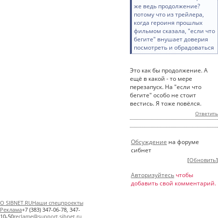
же ведь продолжение?
потому что из трейлера,
когда героиня прошлых
фильмом сказала, "если что
бегите" внушает доверия
посмотреть и обрадоваться
Это как бы продолжение. А
ещё в какой - то мере
перезапуск. На "если что
бегите" особо не стоит
вестись. Я тоже повёлся.
Ответить
Обсуждение
на форуме
сибнет
[
Обновить
]
Авторизуйтесь
чтобы
добавить свой комментарий.
О SIBNET.RU
Наши спецпроекты
Реклама
+7 (383) 347-06-78, 347-
10-50
reclame@support.sibnet.ru