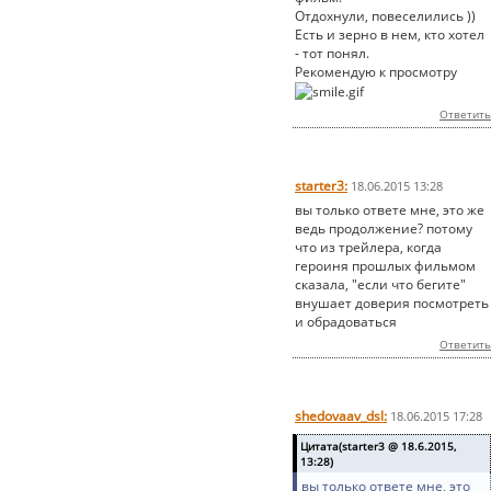
Отдохнули, повеселились ))
Есть и зерно в нем, кто хотел
- тот понял.
Рекомендую к просмотру
Ответить
starter3:
18.06.2015 13:28
вы только ответе мне, это же
ведь продолжение? потому
что из трейлера, когда
героиня прошлых фильмом
сказала, "если что бегите"
внушает доверия посмотреть
и обрадоваться
Ответить
shedovaav_dsl:
18.06.2015 17:28
Цитата(starter3 @ 18.6.2015,
13:28)
вы только ответе мне, это