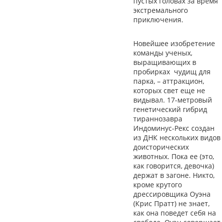
пустых головах за время
экстремального
приключения.
Новейшее изобретение
команды ученых,
выращивающих в
пробирках чудищ для
парка, – аттракцион,
которых свет еще не
видывал. 17-метровый
генетический гибрид
тираннозавра
Индоминус-Рекс создан
из ДНК нескольких видов
доисторических
животных. Пока ее (это,
как говорится, девочка)
держат в загоне. Никто,
кроме крутого
дрессировщика Оуэна
(Крис Пратт) не знает,
как она поведет себя на