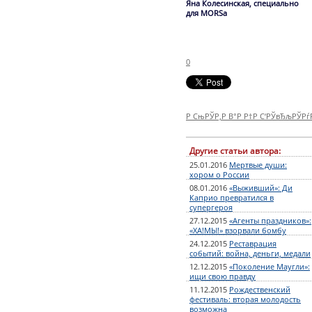
Яна Колесинская, специально
для MORSa
0
Р СњРЎР‚Р В°Р Р†Р С‘РЎвЂљРЎР
Другие статьи автора:
25.01.2016
Мертвые души:
хором о России
08.01.2016
«Выживший»: Ди
Каприо превратился в
супергероя
27.12.2015
«Агенты праздников»:
«ХА!МЫ!» взорвали бомбу
24.12.2015
Реставрация
событий: война, деньги, медали
12.12.2015
«Поколение Маугли»:
ищи свою правду
11.12.2015
Рождественский
фестиваль: вторая молодость
возможна