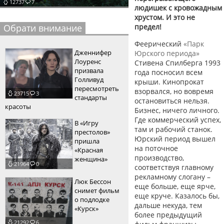
12737
7
людишек с кровожадным
пїЅпїЅпїЅпїЅпїЅпїЅпїЅпїЅпїЅпїЅ
пїЅпїЅпїЅ
хрустом. И это не
Обрати внимание
предел!
пїЅпїЅпїЅпїЅпїЅпїЅпїЅпїЅпїЅпїЅпїЅ
Феерический
«Парк
пїЅпїЅпїЅ
Дженнифер
Юрского периода»
Лоуренс
Стивена Спилберга 1993
пїЅпїЅпїЅпїЅпїЅпїЅпїЅпїЅпїЅ
призвала
года посносил всем
Голливуд
крыши. Кинопрокат
пїЅпїЅпїЅ пїЅпїЅпїЅпїЅпїЅ
пересмотреть
взорвался, но вовремя
23715
3
стандарты
остановиться нельзя.
пїЅпїЅпїЅ пїЅпїЅпїЅпїЅпїЅпїЅ
красоты
Бизнес, ничего личного.
Где коммерческий успех,
пїЅпїЅпїЅпїЅпїЅ
В «Игру
там и рабочий станок.
престолов»
Юрский период вышел
пїЅпїЅпїЅпїЅпїЅпїЅпїЅпїЅпїЅпїЅ
пришла
на поточное
«Красная
производство,
женщина»
21964
0
соответствуя главному
рекламному слогану –
Люк Бессон
еще больше, еще ярче,
снимет фильм
еще круче. Казалось бы,
о подлодке
дальше некуда, тем
«Курск»
более предыдущий
21292
6