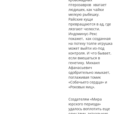
птерозавров хватает
людишек, как чайки
мелкую рыбешку.
Райские кущи
превращаются в ад, где
лязгают челюсти.
Индоминус-Рекс
покажет, как созданная
на потеху толпе игрушка
может выйти из-под
контроля. И что бывает,
если вмешаться в
генетику. Михаил
Афанасьевич
одобрительно хмыкает,
поглаживая томик
«Собачьего сердца» и
«Роковых яиц».
Создателям «Мира
юрского периода»
удалось воплотить еще
одну тему, актуальную