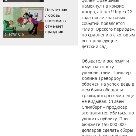
фильм франшизы
намекнул на кризис
Несчастная
жанра, ан нет! Через 22
любовь
года после знаковых
насекомых
событий появляется
отмечает
«Мир Юрского периода»,
праздник
по сравнению с которым
19701
0
все предыдущее –
детский сад.
Обыватели все жмут и
жмут на кнопку
удовольствий. Триллер
Колина Треворроу
обречен на успех, ведь в
нем были обещаны
трюки, которых мир еще
не видывал. Стивен
Спилберг – продюсер,
это понятно. Убиться, но
уложить публику. При
бюджете 150 000 000
долларов сделать сборы
в разы. А дальше хоть