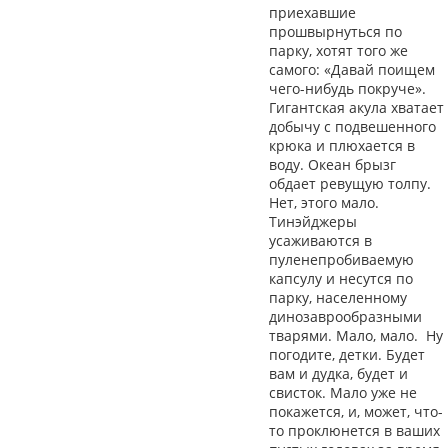
приехавшие
прошвырнуться по
парку, хотят того же
самого: «Давай поищем
чего-нибудь покруче».
Гигантская акула хватает
добычу с подвешенного
крюка и плюхается в
воду. Океан брызг
обдает ревущую толпу.
Нет, этого мало.
Тинэйджеры
усаживаются в
пуленепробиваемую
капсулу и несутся по
парку, населенному
динозаврообразными
тварями. Мало, мало. Ну
погодите, детки. Будет
вам и дудка, будет и
свисток. Мало уже не
покажется, и, может, что-
то проклюнется в ваших