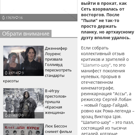
выйти в прокат, как
пїЅпїЅпїЅпїЅпїЅпїЅпїЅпїЅпїЅпїЅ
пїЅпїЅпїЅ
Сеть взорвалась от
восторгов. После
17679
16
пїЅпїЅпїЅпїЅпїЅпїЅпїЅпїЅпїЅпїЅпїЅ
"Пыли" не так-то
просто держать
пїЅпїЅпїЅ
планку, но артхаусному
Обрати внимание
дуэту вполне удалось.
пїЅпїЅпїЅпїЅпїЅпїЅпїЅпїЅпїЅ
Если собрать
Дженнифер
пїЅпїЅпїЅ пїЅпїЅпїЅпїЅпїЅ
коллективный отзыв
Лоуренс
призвала
критиков и зрителей о
пїЅпїЅпїЅ пїЅпїЅпїЅпїЅпїЅпїЅ
Голливуд
"Шапито-шоу"
, то это
пересмотреть
манифест поколения
23714
3
пїЅпїЅпїЅпїЅпїЅ
стандарты
нулевых, прорыв в
красоты
отечественном
пїЅпїЅпїЅпїЅпїЅпїЅпїЅпїЅпїЅпїЅ
кинематографе,
В «Игру
реинкарнация "Ассы", а
престолов»
режиссер Сергей Лобан
пришла
– новый Годар-Гайдай,
«Красная
ровно как Рома-легенда –
женщина»
21963
0
эрзац Виктора Цоя.
"Шапито-шоу" – это пазл,
Люк Бессон
состоящий из тысячи
снимет фильм
деталей, которые