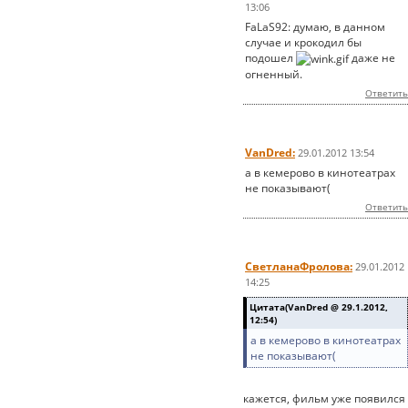
13:06
FaLaS92: думаю, в данном
случае и крокодил бы
подошел
даже не
огненный.
Ответить
VanDred:
29.01.2012 13:54
а в кемерово в кинотеатрах
не показывают(
Ответить
СветланаФролова:
29.01.2012
14:25
Цитата(VanDred @ 29.1.2012,
12:54)
а в кемерово в кинотеатрах
не показывают(
кажется, фильм уже появился