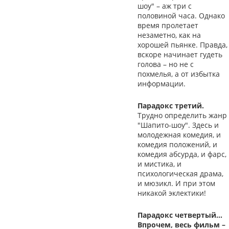
шоу" – аж три с
половиной часа. Однако
время пролетает
незаметно, как на
хорошей пьянке. Правда,
вскоре начинает гудеть
голова – но не с
похмелья, а от избытка
информации.
Парадокс третий.
Трудно определить жанр
"Шапито-шоу". Здесь и
молодежная комедия, и
комедия положений, и
комедия абсурда, и фарс,
и мистика, и
психологическая драма,
и мюзикл. И при этом
никакой эклектики!
Парадокс четвертый…
Впрочем, весь фильм –