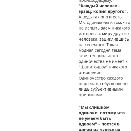
происходящему:
"Каждый человек –
эрзац, копия другого".
А ведь так оно и есть.
Мы одинаковы в том, что
не испытываем никакого
интереса к миру другого
человека, зациклившись
на своем эго. Такая
модная сегодня тема
экзистенциального
одиночества не имеет к
"Шапито-шоу" никакого
отношения.
Одиночество каждого
персонажа обусловлено
лишь субъективными
причинами.
"Мы слишком
одиноки, потому что
не умеем быть
вдвоем" – поется в
одной из чудесных