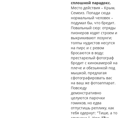
сплошной парадокс.
Место действия – Крым,
Семеиз. Попади сюда
нормальный человек –
подумал бы, что бредит.
Повальный сюр: отряды
пионеров ходят строем и
выкрикивают лозунги;
толпы нудистов несутся
на пирс и с ревом
бросаются в воду;
престарелый фотограф
бродит с кинокамерой на
плече и обезьянкой под
мышкой, предлагая
сфотографировать вас
на ваш же фотоаппарат.
Повсюду
демонстративно
целуются парочки
гомиков, но едва
отпустишь реплику, как
тебя одернут: "Тише, а то
спугнешь". Или:
"Ты