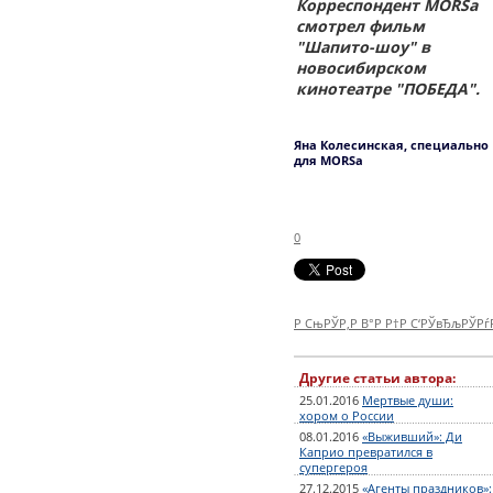
Корреспондент MORSa
смотрел фильм
"Шапито-шоу" в
новосибирском
кинотеатре "ПОБЕДА".
Яна Колесинская, специально
для MORSа
0
Р СњРЎР‚Р В°Р Р†Р С‘РЎвЂљРЎР
Другие статьи автора:
25.01.2016
Мертвые души:
хором о России
08.01.2016
«Выживший»: Ди
Каприо превратился в
супергероя
27.12.2015
«Агенты праздников»: