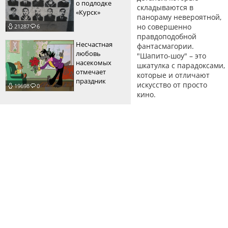
о подлодке
складываются в
«Курск»
панораму невероятной,
но совершенно
21287
6
правдоподобной
Несчастная
фантасмагории.
любовь
"Шапито-шоу" – это
насекомых
шкатулка с парадоксами,
отмечает
которые и отличают
праздник
искусство от просто
19698
0
кино.