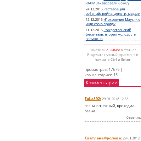
«ХА!МЫ!» взорвали бомбу
24.12.2015
Реставрация
событий: война, деньги, медали
12.12.2015
«Поколение Маугли»:
ищи свою правду
11.12.2015
Рождественский
фестиваль: вторая молодость
возможна
Заметили
ошибку
в статье?
Выделите нужный фрагмент и
нажмите
Ctrl и Enter
просмотров: 17679 |
комментариев:16
Комментарии
FaLaS92:
29.01.2012 12:55
геена огненный, крокодил
геена
Ответить
СветланаФролова:
29.01.2012