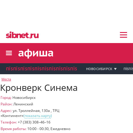
пїЅпїЅпїЅ пїЅпїЅпїЅпїЅпїЅпїЅпїЅ пїЅпї
пїЅпїЅпїЅпїЅпїЅпїЅпїЅ
пїЅпїЅпїЅпїЅпїЅ
пїЅпїЅпїЅпїЅпїЅпїЅпїЅпїЅ
пїЅпїЅпїЅпїЅпїЅпїЅпїЅ
пїЅпїЅпїЅ пїЅпїЅпїЅпїЅпїЅпїЅпїЅ
пїЅпїЅпїЅ пїЅпїЅпїЅпїЅпїЅпїЅпїЅ
пїЅпїЅпїЅ
ПЇЅПЇЅПЇЅПЇЅПЇЅПЇЅПЇЅПЇЅПЇЅПЇЅ
НОВОСИБИРСК
ПЇЅПЇ
пїЅпїЅпїЅпїЅпїЅпїЅпїЅпїЅпїЅпїЅпї
Места
Кронверк Синема
пїЅпїЅпїЅ
пїЅпїЅпїЅ пїЅпїЅпїЅпїЅпїЅпїЅпїЅ пїЅпїЅ
пїЅпїЅпїЅпїЅпїЅпїЅпїЅпїЅпїЅ
Город:
Новосибирск
пїЅпїЅпїЅпїЅпїЅ
Район:
Ленинский
пїЅпїЅпїЅ пїЅпїЅпїЅпїЅпїЅ
Адрес:
ул. Троллейная, 130а , ТРЦ
«Континент»
(
показать карту
)
пїЅпїЅпїЅ пїЅпїЅпїЅпїЅпїЅпїЅ
пїЅпїЅпїЅ пїЅпїЅпїЅпїЅпїЅпїЅпїЅ
Телефон:
+7 (383) 308–46–16
Время работы:
10:00 - 00:30, Ежедневно
пїЅпїЅпїЅпїЅпїЅ
пїЅпїЅпїЅ пїЅпїЅпїЅпїЅпїЅпїЅпїЅ