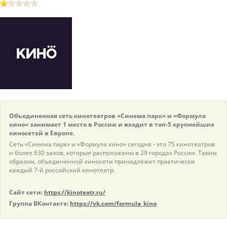
пїЅпїЅпїЅпїЅпїЅпїЅпїЅпїЅпїЅпїЅ
пїЅпїЅпїЅ
пїЅпїЅпїЅпїЅпїЅпїЅпїЅпїЅпїЅпїЅпїЅ
пїЅпїЅпїЅ
пїЅпїЅпїЅпїЅпїЅпїЅпїЅпїЅпїЅ
пїЅпїЅпїЅ пїЅпїЅпїЅпїЅпїЅ
пїЅпїЅпїЅ пїЅпїЅпїЅпїЅпїЅпїЅ
Объединенная сеть кинотеатров «Синема парк» и «Формула
пїЅпїЅпїЅпїЅпїЅ
кино» занимает 1 место в России и входит в топ-5 крупнейших
киносетей в Европе.
пїЅпїЅпїЅпїЅпїЅпїЅпїЅпїЅпїЅпїЅ
Сеть «Синема парк» и «Формула кино» сегодня - это 75 кинотеатров
и более 630 залов, которые расположены в 29 городах России. Таким
образом, объединенной киносети принадлежит практически
каждый 7-й российский кинотеатр.
Сайт сети:
https://kinoteatr.ru/
Группа ВКонтакте:
https://vk.com/formula_kino