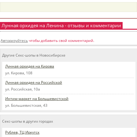
пїЅпїЅпїЅпїЅпїЅпїЅпїЅпїЅпїЅпїЅ
пїЅпїЅпїЅ
пїЅпїЅпїЅпїЅпїЅпїЅпїЅпїЅпїЅпїЅпїЅ
Лунная орхидея на Ленина - отзывы и комментарии
пїЅпїЅпїЅ
Авторизуйтесь
чтобы добавить свой комментарий.
пїЅпїЅпїЅпїЅпїЅпїЅпїЅпїЅпїЅ
пїЅпїЅпїЅ пїЅпїЅпїЅпїЅпїЅ
Другие Секс-шопы в Новосибирске
пїЅпїЅпїЅ пїЅпїЅпїЅпїЅпїЅпїЅ
Лунная орхидея на Кирова
ул. Кирова, 108
пїЅпїЅпїЅпїЅпїЅ
Лунная орхидея на Российской
пїЅпїЅпїЅпїЅпїЅпїЅпїЅпїЅпїЅпїЅ
ул. Российская, 10а
Интим-маркет на Большевистской
ул. Большевистская, 43
Секс-шопы в других городах
Рублев, ТЦ Иркутск