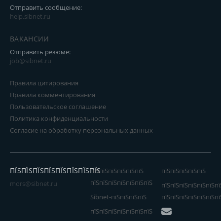
Отправить сообщение:
help.sibnet.ru
ВАКАНСИИ
Отправить резюме:
job@sibnet.ru
Правила цитирования
Правила комментирования
Пользовательское соглашение
Политика конфиденциальности
Согласие на обработку персональных данных
ПЇЅПЇЅПЇЅПЇЅПЇЅПЇЅПЇЅПЇЅ
пїЅпїЅпїЅпїЅпїЅпїЅ
пїЅпїЅпїЅпїЅпїЅ
пїЅпїЅпїЅпїЅпїЅпїЅпїЅ
mors@sibnet.ru
пїЅпїЅпїЅпїЅпїЅпїЅпї
Sibnet-пїЅпїЅпїЅпїЅ
пїЅпїЅпїЅпїЅпїЅпїЅпї
пїЅпїЅпїЅпїЅпїЅпїЅпїЅ