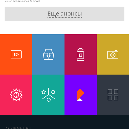
киновселенной Marvel.
Ещё анонсы
О SIBNET.RU