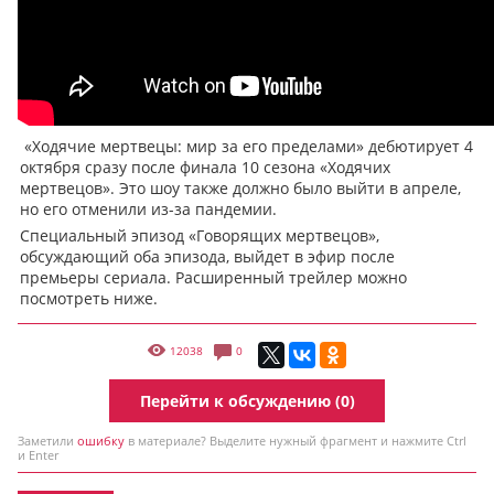
«Ходячие мертвецы: мир за его пределами» дебютирует 4
октября сразу после финала 10 сезона «Ходячих
мертвецов». Это шоу также должно было выйти в апреле,
но его отменили из-за пандемии.
Специальный эпизод «Говорящих мертвецов»,
обсуждающий оба эпизода, выйдет в эфир после
премьеры сериала. Расширенный трейлер можно
посмотреть ниже.
12038
0
Перейти к обсуждению (0)
Заметили
ошибку
в материале? Выделите нужный фрагмент и нажмите Ctrl
и Enter