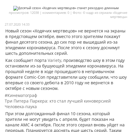
Мои материалы
просмотров: 12038 | комментариев: 0 | Фото: © кадр из сериала «Ходячие
мертвецы»
Мои места
27.07.2020 14:33
Моя личная афиша
Новый сезон «Ходячих мертвецов» не вернется на экраны
в предстоящем октябре, вместо этого зрителям покажут
Перечитать
финал десятого сезона, до сих пор не вышедший из-за
эпидемии коронавируса. После этого к сезону доснимут
шесть дополнительных серий.
Как сообщает порта
Variety
, производство шоу в этом году
остановили из-за бушующей эпидемии коронавируса. На
прошлой неделе в ходе прошедшего в непривычном
формате Comic-Con представители шоу сообщили, что шоу
впервые со своего дебюта в 2010 году не вернется в
октябре с новым сезоном.
#Кинематограф
Три Питера Паркера: кто стал лучшей киноверсией
Человека-паука
При этом долгожданный финал 10 сезона, который
зрители не могут увидеть с апреля, будет показан на
канале AMC 4 октября. После этого сериал вновь уйдет на
перерыв. Планируется доснять еще шесть серий. Таким