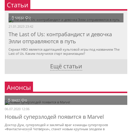
Статьи
53532
2
21.01.2023 23:42
The Last of Us: контрабандист и девочка
Элли отправляются в путь
Сериал HBO является адаптацией культовой игры под названием The
Last of Us. Каким получился старт экранизации?
Ещё статьи
Анонсы
38432
0
06.07.2020 12:06
Новый суперзлодей появится в Marvel
Доктор Дум, суперзлодей и заклятый враг команды супергероев
«Фантастической Четвёрки», станет новым крупным злодеем в