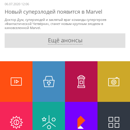
06.07.2020 12:06
Новый суперзлодей появится в Marvel
Доктор Дум, суперзлодей и заклятый враг команды супергероев
«Фантастической Четвёрки», станет новым крупным злодеем в
киновселенной Marvel.
Ещё анонсы