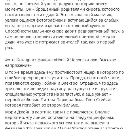
иным, но зрителей уже не радуют повторяющиеся
моменты. Он – брошенный родителями сирота, которого
воспитывают тетя с дядей. Это смышленый мальчик,
увлекающийся фотографией и вступающийся за слабых,
из-за чего над ним издевается школьный хулиган.
Способности мальчику снова дарит радиоактивный паук, а
сам он вновь становится невольной причиной смерти
дяди, что уже не потрясает зрителей так, как в первый
раз.
Фото: © кадр из фильма «Новый Человек-паук. Высокое
напряжение»
В то же время здесь ему противостоит Ящер, в которого по
ошибке превращается учитель. Правда, во второй части,
появляются сразу Гоблин и Электро. Отрадно, что здесь
зритель все же видит паутину, растущую не из рук, а из
специальных устройств на запястьях, а еще узнает –
первой любовью Питера Паркера была Гвен Стейси,
которая погибает во втором фильме.
Мэри Джейн в картине так и не появляется. Вполне
вероятно, эту линию оставляли на следующий фильм,
который из-за невысокого успеха так и не вышел: в
феврале 2015 года Sony и Marvel Studios отменили третью