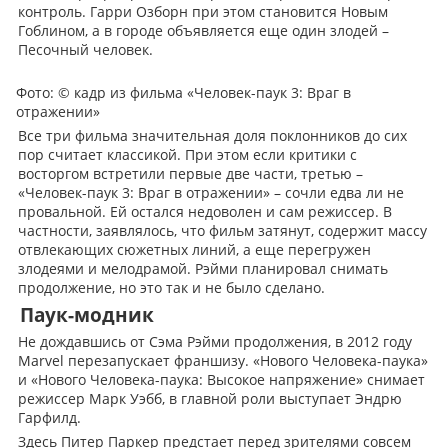
контроль. Гарри Озборн при этом становится Новым
Гоблином, а в городе объявляется еще один злодей –
Песочный человек.
Фото: © кадр из фильма «Человек-паук 3: Враг в
отражении»
Все три фильма значительная доля поклонников до сих
пор считает классикой. При этом если критики с
восторгом встретили первые две части, третью –
«Человек-паук 3: Враг в отражении» – сочли едва ли не
провальной. Ей остался недоволен и сам режиссер. В
частности, заявлялось, что фильм затянут, содержит массу
отвлекающих сюжетных линий, а еще перегружен
злодеями и мелодрамой. Рэйми планировал снимать
продолжение, но это так и не было сделано.
Паук-модник
Не дождавшись от Сэма Рэйми продолжения, в 2012 году
Marvel перезапускает франшизу. «Нового Человека-паука»
и «Нового Человека-паука: Высокое напряжение» снимает
режиссер Марк Уэбб, в главной роли выступает Эндрю
Гарфилд.
Здесь Питер Паркер предстает перед зрителями совсем