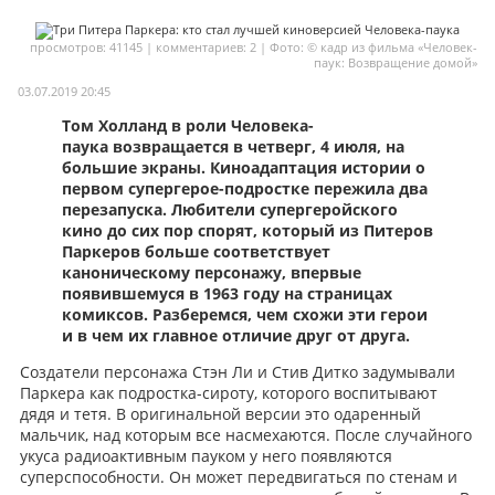
Мои материалы
просмотров: 41145 | комментариев: 2 | Фото: © кадр из фильма «Человек-
паук: Возвращение домой»
Мои места
03.07.2019 20:45
Моя личная афиша
Том Холланд в роли Человека-
паука
возвращается в четверг, 4 июля,
на
Перечитать
большие экраны
. Киноадаптация истории о
первом супергерое-подростке пережила два
перезапуска. Любители супергеройского
кино до сих пор спорят, который из Питеров
Паркеров больше соответствует
каноническому персонажу, впервые
появившемуся в 1963 году на страницах
комиксов. Разберемся, чем схожи эти герои
и в чем их главное отличие друг от друга.
Создатели персонажа Стэн Ли и Стив Дитко задумывали
Паркера как подростка-сироту, которого воспитывают
дядя и тетя. В оригинальной версии это одаренный
мальчик, над которым все насмехаются. После случайного
укуса радиоактивным пауком у него появляются
суперспособности. Он может передвигаться по стенам и