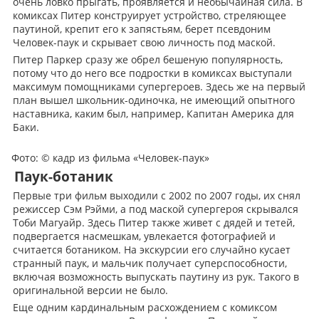
очень ловко прыгать, проявляется и необычайная сила. В
комиксах Питер конструирует устройство, стреляющее
паутиной, крепит его к запястьям, берет псевдоним
Человек-паук и скрывает свою личность под маской.
Питер Паркер сразу же обрел бешеную популярность,
потому что до него все подростки в комиксах выступали
максимум помощниками супергероев. Здесь же на первый
план вышел школьник-одиночка, не имеющий опытного
наставника, каким был, например, Капитан Америка для
Баки.
Фото: © кадр из фильма «Человек-паук»
Паук-ботаник
Первые три фильм выходили с 2002 по 2007 годы, их снял
режиссер Сэм Рэйми, а под маской супергероя скрывался
Тоби Магуайр. Здесь Питер также живет
с
дядей и тетей,
подвергается насмешкам, увлекается фотографией и
считается ботаником. На экскурсии его случайно кусает
странный паук, и мальчик получает суперспособности,
включая возможность выпускать паутину из рук. Такого в
оригинальной версии не было.
Еще одним кардинальным расхождением с комиксом