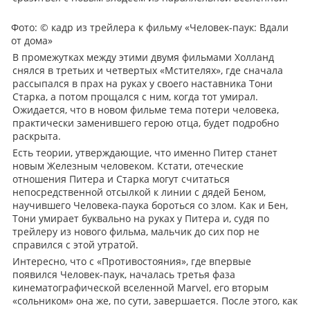
Фото: © кадр из трейлера к фильму «Человек-паук: Вдали
от дома»
В промежутках между этими двумя фильмами Холланд
снялся в третьих и четвертых «Мстителях», где сначала
рассыпался в прах на руках у своего наставника Тони
Старка, а потом прощался с ним, когда тот умирал.
Ожидается, что в новом фильме тема потери человека,
практически заменившего герою отца, будет подробно
раскрыта.
Есть теории, утверждающие, что именно Питер станет
новым Железным человеком. Кстати, отеческие
отношения Питера и Старка могут считаться
непосредственной отсылкой к линии с дядей Беном,
научившего Человека-паука бороться со злом. Как и Бен,
Тони умирает буквально на руках у Питера и, судя по
трейлеру из нового фильма, мальчик до сих пор не
справился с этой утратой.
Интересно, что с «Противостояния», где впервые
появился Человек-паук, началась третья фаза
кинематографической вселенной Marvel, его вторым
«сольником» она же, по сути, завершается. После этого, как