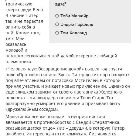
трагическую
вам?
смерть дяди Бена.
В каноне Питер
Тоби Магуайр
так и не перестал
Эндрю Гарфилд
винить себя в
ней. Кроме того,
Том Холланд
тетя Мэй
оказалась
молодой и
немного легкомысленной дамой, искренне любящей
племянника.
«Человек-паук: Возвращение домой» вышел год спустя
поле «Противостояния». Здесь Питер до сих пор находится
под впечатлением от потасовки Мстителей, в которой
принял участие, и жаждет новых приключений. Однако он
еще слишком зависит от своего наставника Железного
человека – миллиардера по имени Тони Старк. Тот
благоразумно усмиряет его рвение и призывает быть
«дружелюбным соседом».
Мальчишка все же попадает в неприятности и
ввязывается в противоборство с бандой Стервятника,
оказывающегося отцом Лиз – девушки, в которую Питер
влюблен. Интересно, что по комиксам, Лиз является