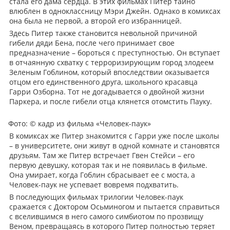
стала его дама сердца. В этих фильмах Питер тайно
влюблен в одноклассницу Мэри Джейн. Однако в комиксах
она была не первой, а второй его избранницей.
Здесь Питер также становится невольной причиной
гибели дяди Бена, после чего принимает свое
предназначение – бороться с преступностью. Он вступает
в отчаянную схватку с терроризирующим город злодеем
Зеленым Гоблином, который впоследствии оказывается
отцом его единственного друга, школьного красавца
Гарри Озборна. Тот не догадывается о двойной жизни
Паркера, и после гибели отца клянется отомстить Пауку.
Фото: © кадр из фильма «Человек-паук»
В комиксах же Питер знакомится с Гарри уже после школы
– в университете, они живут в одной комнате и становятся
друзьям. Там же Питер встречает Гвен Стейси – его
первую девушку, которая так и не появилась в фильме.
Она умирает, когда Гоблин сбрасывает ее с моста, а
Человек-паук не успевает вовремя подхватить.
В последующих фильмах трилогии Человек-паук
сражается с Доктором Осьминогом и пытается справиться
с вселившимся в него самого симбиотом по прозвищу
Веном, превращаясь в которого Питер полностью теряет