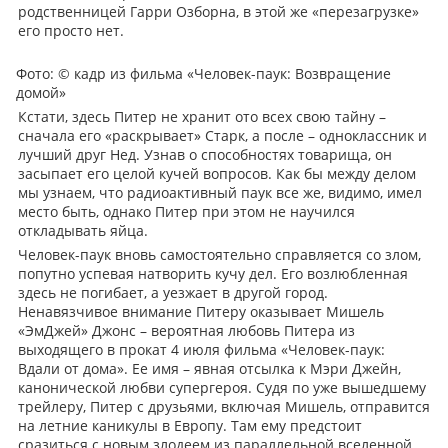
родственницей Гарри Озборна, в этой же «перезагрузке»
его просто нет.
Фото: © кадр из фильма «Человек-паук: Возвращение
домой»
Кстати, здесь Питер не хранит ото всех свою тайну –
сначала его «раскрывает» Старк, а после – одноклассник и
лучший друг Нед. Узнав о способностях товарища, он
засыпает его целой кучей вопросов. Как бы между делом
мы узнаем, что радиоактивный паук все же, видимо, имел
место быть, однако Питер при этом не научился
откладывать яйца.
Человек-паук вновь самостоятельно справляется со злом,
попутно успевая натворить кучу дел. Его возлюбленная
здесь не погибает, а уезжает в другой город.
Ненавязчивое внимание Питеру оказывает Мишель
«ЭмДжей» Джонс – вероятная любовь Питера из
выходящего в прокат 4 июля фильма «Человек-паук:
Вдали от дома». Ее имя – явная отсылка к Мэри Джейн,
канонической любви супергероя. Судя по уже вышедшему
трейлеру, Питер с друзьями, включая Мишель, отправится
на летние каникулы в Европу. Там ему предстоит
сразиться с новым злодеем из параллельной вселенной.