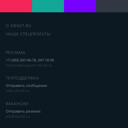
О SIBNET.RU
НАШИ СПЕЦПРОЕКТЫ
РЕКЛАМА
+7 (383) 347-06-78, 347-10-50
reclame@support.sibnet.ru
ТЕХПОДДЕРЖКА
Отправить сообщение:
help.sibnet.ru
ВАКАНСИИ
Отправить резюме:
job@sibnet.ru