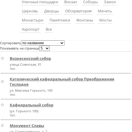
Уличные площадки
Вокзал
Соборы
Замки
пїЅпїЅпїЅпїЅпїЅпїЅпїЅпїЅпїЅпїЅ
пїЅпїЅпїЅ
Церковь
Дворцы
Обсерватория
Мечеть
пїЅпїЅпїЅпїЅпїЅпїЅпїЅпїЅпїЅпїЅпїЅ
Монастыри
Памятники
Фонтаны
Мосты
Аэропорт
Все
пїЅпїЅпїЅ
пїЅпїЅпїЅпїЅпїЅпїЅпїЅпїЅпїЅ
Сортировать
Показывать на странице
пїЅпїЅпїЅ пїЅпїЅпїЅпїЅпїЅ
Вознесенский собор
пїЅпїЅпїЅ пїЅпїЅпїЅпїЅпїЅпїЅ
улица Советская, 91
тел.
пїЅпїЅпїЅпїЅпїЅ
Католический кафедральный собор Преображения
пїЅпїЅпїЅпїЅпїЅпїЅпїЅпїЅпїЅпїЅ
Господня
ул. Максима Горького, 100
тел.
Кафедральный собор
(ул. Горького 100)
тел.
Монумент Славы
ул. Станиславского, д. 7