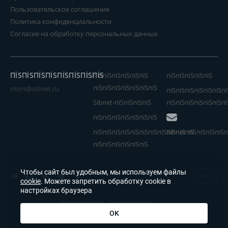
Пользовательское соглашение
Политика конфиденциальности
Согласие на обработку персональных данных
ПЇЅПЇЅПЇЅПЇЅПЇЅПЇЅПЇЅПЇЅ
пїЅпїЅпїЅпїЅпїЅпїЅ
пїЅпїЅпїЅпїЅпїЅ
пїЅпїЅпїЅпїЅпїЅпїЅпїЅ
mors@sibnet.ru
пїЅпїЅпїЅпїЅпїЅпїЅпї
Sibnet-пїЅпїЅпїЅпїЅ
пїЅпїЅпїЅпїЅпїЅпїЅпї
пїЅпїЅпїЅпїЅпїЅпїЅпїЅ
пїЅпїЅпїЅпїЅпїЅпїЅпїЅпїЅпїЅпїЅпїЅ
Sibnet пїЅпїЅпїЅпїЅп
пїЅпїЅпїЅпїЅпїЅпїЅ
Чтобы сайт был удобным, мы используем файлы
18+
cookie
. Можете запретить обработку cookie в
настройках браузера
OK