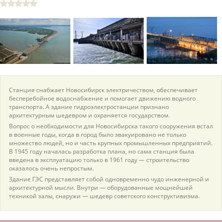
пїЅпїЅпїЅпїЅпїЅпїЅпїЅпїЅпїЅпїЅ
пїЅпїЅпїЅ
пїЅпїЅпїЅпїЅпїЅпїЅпїЅпїЅпїЅпїЅпїЅ
пїЅпїЅпїЅ
пїЅпїЅпїЅпїЅпїЅпїЅпїЅпїЅпїЅ
пїЅпїЅпїЅ пїЅпїЅпїЅпїЅпїЅ
Станция снабжает Новосибирск электричеством, обеспечивает
бесперебойное водоснабжение и помогает движению водного
пїЅпїЅпїЅ пїЅпїЅпїЅпїЅпїЅпїЅ
транспорта. А здание гидроэлектростанции признано
архитектурным шедевром и охраняется государством.
пїЅпїЅпїЅпїЅпїЅ
Вопрос о необходимости для Новосибирска такого сооружения встал
в военные годы, когда в город было эвакуировано не только
пїЅпїЅпїЅпїЅпїЅпїЅпїЅпїЅпїЅпїЅ
множество людей, но и часть крупных промышленных предприятий.
В 1945 году началась разработка плана, но сама станция была
введена в эксплуатацию только в 1961 году — строительство
оказалось очень непростым.
Здание ГЭС представляет собой одновременно чудо инженерной и
архитектурной мысли. Внутри — оборудованные мощнейшей
техникой залы, снаружи — шедевр советского конструктивизма.