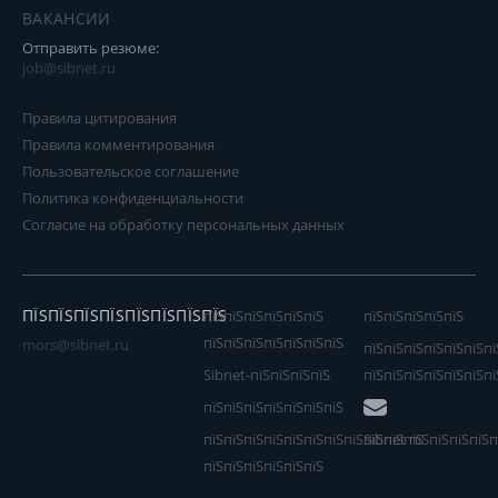
ВАКАНСИИ
Отправить резюме:
job@sibnet.ru
Правила цитирования
Правила комментирования
Пользовательское соглашение
Политика конфиденциальности
Согласие на обработку персональных данных
ПЇЅПЇЅПЇЅПЇЅПЇЅПЇЅПЇЅПЇЅ
пїЅпїЅпїЅпїЅпїЅпїЅ
пїЅпїЅпїЅпїЅпїЅ
пїЅпїЅпїЅпїЅпїЅпїЅпїЅ
mors@sibnet.ru
пїЅпїЅпїЅпїЅпїЅпїЅпї
Sibnet-пїЅпїЅпїЅпїЅ
пїЅпїЅпїЅпїЅпїЅпїЅпї
пїЅпїЅпїЅпїЅпїЅпїЅпїЅ
пїЅпїЅпїЅпїЅпїЅпїЅпїЅпїЅпїЅпїЅпїЅ
Sibnet пїЅпїЅпїЅпїЅп
пїЅпїЅпїЅпїЅпїЅпїЅ