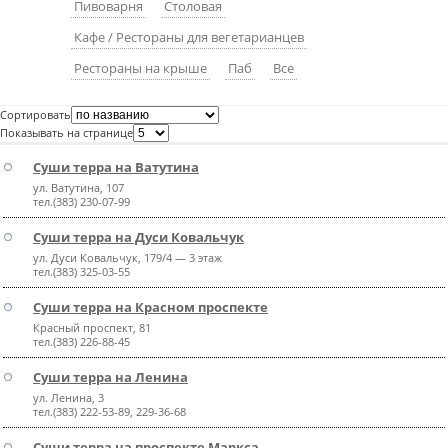
Пивоварня
Столовая
пїЅпїЅпїЅпїЅпїЅпїЅпїЅпїЅпїЅпїЅ
пїЅпїЅпїЅ
Кафе / Рестораны для вегетарианцев
пїЅпїЅпїЅпїЅпїЅпїЅпїЅпїЅпїЅпїЅпїЅ
Рестораны на крыше
Паб
Все
пїЅпїЅпїЅ
Сортировать
Показывать на странице
пїЅпїЅпїЅпїЅпїЅпїЅпїЅпїЅпїЅ
Суши терра на Ватутина
пїЅпїЅпїЅ пїЅпїЅпїЅпїЅпїЅ
ул. Ватутина, 107
тел.(383) 230-07-99
пїЅпїЅпїЅ пїЅпїЅпїЅпїЅпїЅпїЅ
Суши терра на Дуси Ковальчук
пїЅпїЅпїЅпїЅпїЅ
ул. Дуси Ковальчук, 179/4 — 3 этаж
тел.(383) 325-03-55
пїЅпїЅпїЅпїЅпїЅпїЅпїЅпїЅпїЅпїЅ
Суши терра на Красном проспекте
Красный проспект, 81
тел.(383) 226-88-45
Суши терра на Ленина
ул. Ленина, 3
тел.(383) 222-53-89, 229-36-68
Суши терра на проспекте Маркса