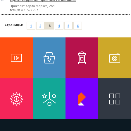
Проспект Карла Маркса, 28/1
тел.(383) 315-35-97
Страницы:
1
2
3
4
5
6