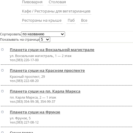
Пивоварня
Столовая
пїЅпїЅпїЅпїЅпїЅпїЅпїЅпїЅпїЅпїЅ
пїЅпїЅпїЅ
Кафе / Рестораны для вегетарианцев
пїЅпїЅпїЅпїЅпїЅпїЅпїЅпїЅпїЅпїЅпїЅ
Рестораны на крыше
Паб
Все
пїЅпїЅпїЅ
Сортировать
Показывать на странице
пїЅпїЅпїЅпїЅпїЅпїЅпїЅпїЅпїЅ
Планета суши на Вокзальной магистрале
пїЅпїЅпїЅ пїЅпїЅпїЅпїЅпїЅ
ул. Вокзальная магистраль, 1 — 2 этаж
тел.(383) 220-17-00
пїЅпїЅпїЅ пїЅпїЅпїЅпїЅпїЅпїЅ
Планета суши на Красном проспекте
пїЅпїЅпїЅпїЅпїЅ
Красный проспект, 29
тел.(383) 222-68-20
пїЅпїЅпїЅпїЅпїЅпїЅпїЅпїЅпїЅпїЅ
Планета суши на пл. Карла Маркса
пл. Карла Маркса, 2 — 1 этаж
тел.(383) 354-99-38, 354-99-37
Планета суши на Фрунзе
ул. Фрунзе, 5
тел.(383) 227-08-12
Суши терра