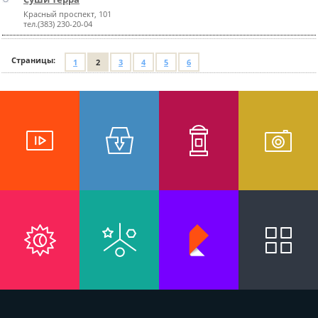
Красный проспект, 101
тел.(383) 230-20-04
Страницы:
1
2
3
4
5
6