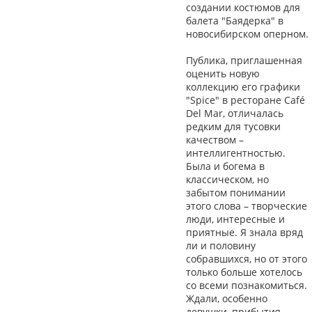
создании костюмов для
балета "Баядерка" в
новосибирском оперном.
Публика, приглашенная
оценить новую
коллекцию его графики
"Spice" в ресторане Café
Del Mar, отличалась
редким для тусовки
качеством –
интеллигентностью.
Была и богема в
классическом, но
забытом понимании
этого слова – творческие
люди, интересные и
приятные. Я знала вряд
ли и половину
собравшихся, но от этого
только больше хотелось
со всеми познакомиться.
Ждали, особенно
девушки, прибытия