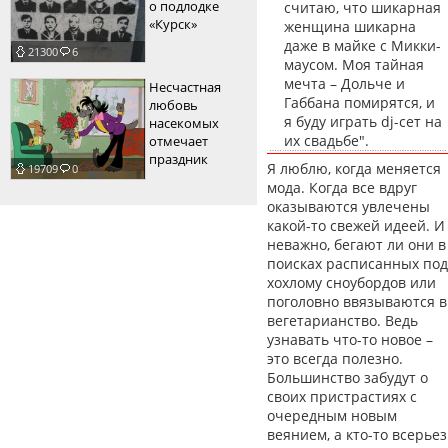
о подлодке
считаю, что шикарная
«Курск»
женщина шикарна
даже в майке с Микки-
21300
6
маусом. Моя тайная
мечта – Дольче и
Несчастная
Габбана помирятся, и
любовь
я буду играть dj-cет на
насекомых
их свадьбе".
отмечает
праздник
Я люблю, когда меняется
19709
0
мода. Когда все вдруг
оказываются увлечены
какой-то свежей идеей. И
неважно, бегают ли они в
поисках расписанных под
хохлому сноубордов или
поголовно ввязываются в
вегетарианство. Ведь
узнавать что-то новое –
это всегда полезно.
Большинство забудут о
своих пристрастиях с
очередным новым
веянием, а кто-то всерьез