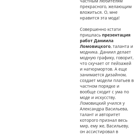
частным любителям
прекрасного, желающим
вложиться. О, мне
нравится эта мода!
Совершенно кстати
пришлась
презентация
работ Даниила
Ломовицкого
, таланта и
модника. Даниил делает
модную графику, говорит,
что скучает от пейзажей
и натюрмортов. А еще
занимается дизайном,
создает модели платьев в
частном порядке и
вообще сходит с ума по
моде и искусству.
Ломовицкий учился у
Александра Васильева,
талант и авторитет
которого признал весь
мир, ему же, Васильеву,
он ассистировал в