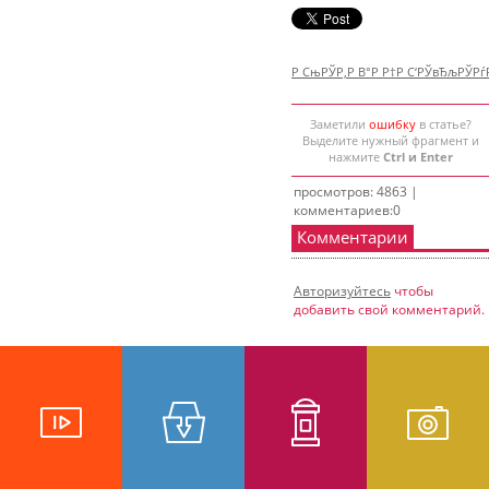
Р СњРЎР‚Р В°Р Р†Р С‘РЎвЂљРЎР
Заметили
ошибку
в статье?
Выделите нужный фрагмент и
нажмите
Ctrl и Enter
просмотров: 4863 |
комментариев:0
Комментарии
Авторизуйтесь
чтобы
добавить свой комментарий.