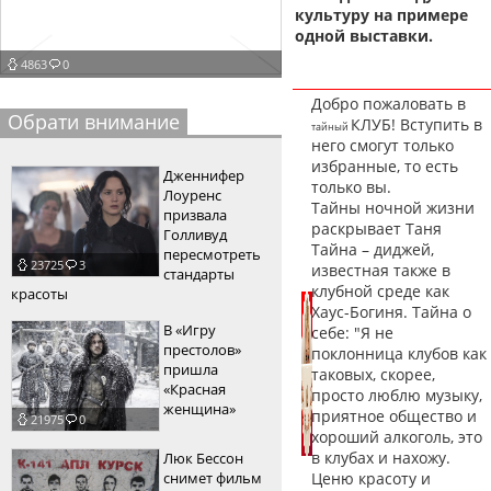
культуру на примере
пїЅпїЅпїЅпїЅпїЅпїЅпїЅпїЅпїЅпїЅ
пїЅпїЅпїЅ
одной выставки.
4863
0
пїЅпїЅпїЅпїЅпїЅпїЅпїЅпїЅпїЅпїЅпїЅ
Добро пожаловать в
пїЅпїЅпїЅ
Обрати внимание
КЛУБ! Вступить в
тайный
него смогут только
пїЅпїЅпїЅпїЅпїЅпїЅпїЅпїЅпїЅ
избранные, то есть
Дженнифер
только вы.
пїЅпїЅпїЅ пїЅпїЅпїЅпїЅпїЅ
Лоуренс
Тайны ночной жизни
призвала
раскрывает Таня
пїЅпїЅпїЅ пїЅпїЅпїЅпїЅпїЅпїЅ
Голливуд
Тайна – диджей,
пересмотреть
23725
3
пїЅпїЅпїЅпїЅпїЅ
известная также в
стандарты
клубной среде как
красоты
пїЅпїЅпїЅпїЅпїЅпїЅпїЅпїЅпїЅпїЅ
Хаус-Богиня. Тайна о
В «Игру
себе: "Я не
престолов»
поклонница клубов как
пришла
таковых, скорее,
«Красная
просто люблю музыку,
женщина»
приятное общество и
21975
0
хороший алкоголь, это
в клубах и нахожу.
Люк Бессон
снимет фильм
Ценю красоту и