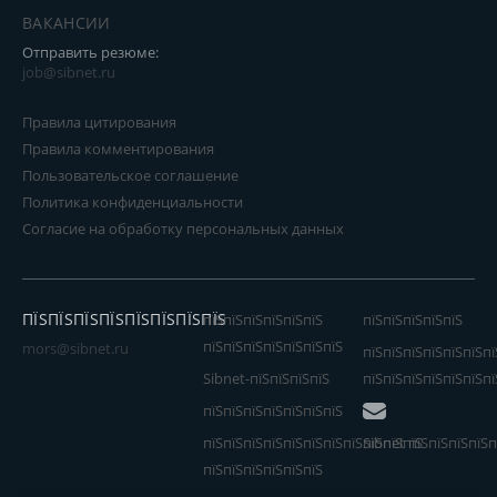
ВАКАНСИИ
Отправить резюме:
job@sibnet.ru
Правила цитирования
Правила комментирования
Пользовательское соглашение
Политика конфиденциальности
Согласие на обработку персональных данных
ПЇЅПЇЅПЇЅПЇЅПЇЅПЇЅПЇЅПЇЅ
пїЅпїЅпїЅпїЅпїЅпїЅ
пїЅпїЅпїЅпїЅпїЅ
пїЅпїЅпїЅпїЅпїЅпїЅпїЅ
mors@sibnet.ru
пїЅпїЅпїЅпїЅпїЅпїЅпї
Sibnet-пїЅпїЅпїЅпїЅ
пїЅпїЅпїЅпїЅпїЅпїЅпї
пїЅпїЅпїЅпїЅпїЅпїЅпїЅ
пїЅпїЅпїЅпїЅпїЅпїЅпїЅпїЅпїЅпїЅпїЅ
Sibnet пїЅпїЅпїЅпїЅп
пїЅпїЅпїЅпїЅпїЅпїЅ