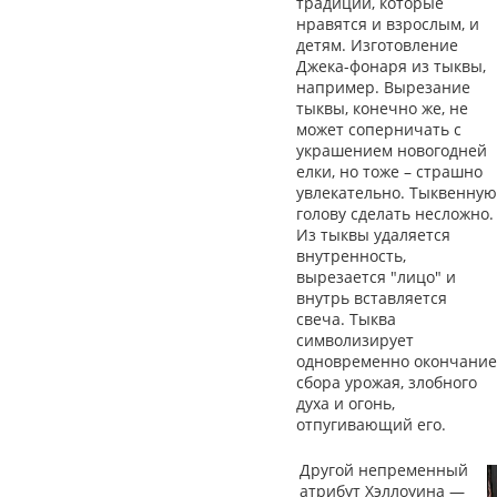
традиций, которые
нравятся и взрослым, и
детям. Изготовление
Джека-фонаря из тыквы,
например. Вырезание
тыквы, конечно же, не
может соперничать с
украшением новогодней
елки, но тоже – страшно
увлекательно. Тыквенную
голову сделать несложно.
Из тыквы удаляется
внутренность,
вырезается "лицо" и
внутрь вставляется
свеча. Тыква
символизирует
одновременно окончание
сбора урожая, злобного
духа и огонь,
отпугивающий его.
Другой непременный
атрибут Хэллоуина —