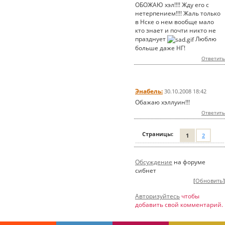
ОБОЖАЮ хэл!!!! Жду его с
нетерпением!!!! Жаль только
в Нске о нем вообще мало
кто знает и почти никто не
празднует
Люблю
больше даже НГ!
Ответить
Энабель:
30.10.2008 18:42
Обажаю хэллуин!!!
Ответить
Страницы:
1
2
Обсуждение
на форуме
сибнет
[
Обновить
]
Авторизуйтесь
чтобы
добавить свой комментарий.