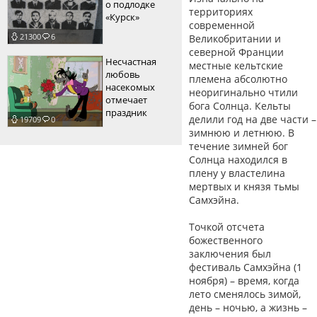
о подлодке
территориях
«Курск»
современной
21300
6
Великобритании и
северной Франции
Несчастная
местные кельтские
любовь
племена абсолютно
насекомых
неоригинально чтили
отмечает
бога Солнца. Кельты
праздник
делили год на две части –
19709
0
зимнюю и летнюю. В
течение зимней бог
Солнца находился в
плену у властелина
мертвых и князя тьмы
Самхэйна.
Точкой отсчета
божественного
заключения был
фестиваль Самхэйна (1
ноября) – время, когда
лето сменялось зимой,
день – ночью, а жизнь –