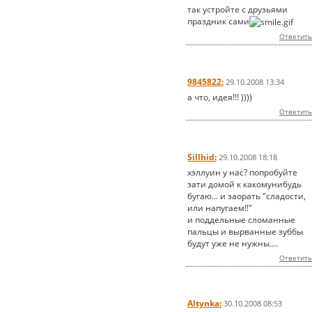
так устройте с друзьями
праздник сами
Ответить
9845822:
29.10.2008 13:34
а что, идея!!! ))))
Ответить
Sillhid:
29.10.2008 18:18
хэллуин у нас? попробуйте
зати домой к какомунибудь
бугаю... и заорать "сладости,
или напугаем!!"
и поддельные сломанные
пальцы и вырванные зуббы
будут уже не нужны....
Ответить
Altynka:
30.10.2008 08:53