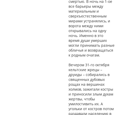
смертью. В ночь на 1-ое
все барьеры между
материальным и
сверхъестественным
мирами устранялись, и
ворота между ними
открывались на одну
ночь. Именно в это
время души умерших
могли принимать разные
обличья и возвращаться
к родным очагам.
Вечером 31-го октября
кельтские жрецы –
друиды – собирались в
священных дубовых
рощах на вершинах
холмов, зажигали костры
и приносили злым духам
жертвы, чтобы
умилостивить их. А
угольки от костров потом
раздавали населению в