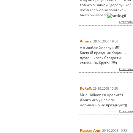
только в нашей "деревушке"
иэтим серьезно занялись,
было бы весело
Ответить
Amina:
28.10.2008 19:58
А я люблю Хеллоуин!!!!
Клёвый праздник.Ходишь
пугаешь всех.Сладости
клянчишь.Круто!!!!!!!:)
Ответить
KoRaX:
29.10.2008 10:50
Мне Halloween нравится!!
Жалко что у нас его
нормально не празднуют((
Ответить
Рыжая Ann:
29.10.2008 10:52