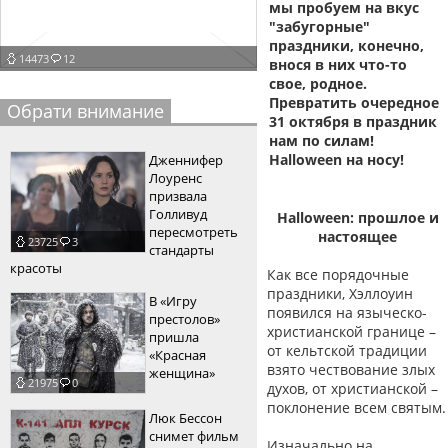
мы пробуем на вкус
пїЅпїЅпїЅпїЅпїЅпїЅпїЅпїЅпїЅпїЅ
"забугорные"
пїЅпїЅпїЅ
праздники, конечно,
14473
12
внося в них что-то
пїЅпїЅпїЅпїЅпїЅпїЅпїЅпїЅпїЅпїЅпїЅ
свое, родное.
пїЅпїЅпїЅ
Превратить очередное
Обрати внимание
31 октября в праздник
пїЅпїЅпїЅпїЅпїЅпїЅпїЅпїЅпїЅ
нам по силам!
Halloween на носу!
Дженнифер
пїЅпїЅпїЅ пїЅпїЅпїЅпїЅпїЅ
Лоуренс
призвала
пїЅпїЅпїЅ пїЅпїЅпїЅпїЅпїЅпїЅ
Голливуд
Halloween: прошлое и
пересмотреть
настоящее
23725
3
пїЅпїЅпїЅпїЅпїЅ
стандарты
красоты
Как все порядочные
пїЅпїЅпїЅпїЅпїЅпїЅпїЅпїЅпїЅпїЅ
праздники, Хэллоуин
В «Игру
появился на языческо-
престолов»
христианской границе –
пришла
от кельтской традиции
«Красная
взято чествование злых
женщина»
21975
0
духов, от христианской –
поклонение всем святым.
Люк Бессон
снимет фильм
Изначально на