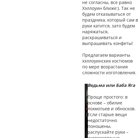
не согласны, все равно
Хэллоуин ближе:). Так не
будем отказываться от
праздника, который сам в
руки катится, зато будем
наряжаться,
раскрашиваться и
выпрашивать конфеты!
Предлагаем варианты
хэллоуинских костюмов
по мере возрастания
сложности изготовления.
Ведьма или Баба Яга
Проще простого: в
основе – обилие
лохмотьев и обносков.
Если старые вещи
недостаточно
поношены,
распускайте руки –
художественно