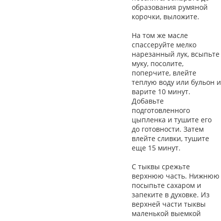
образования румяной
корочки, выложите.
На том же масле
спассеруйте мелко
нарезанный лук, всыпьте
муку, посолите,
поперчите, влейте
теплую воду или бульон и
варите 10 минут.
Добавьте
подготовленного
цыпленка и тушите его
до готовности. Затем
влейте сливки, тушите
еще 15 минут.
С тыквы срежьте
верхнюю часть. Нижнюю
посыпьте сахаром и
запеките в духовке. Из
верхней части тыквы
маленькой выемкой