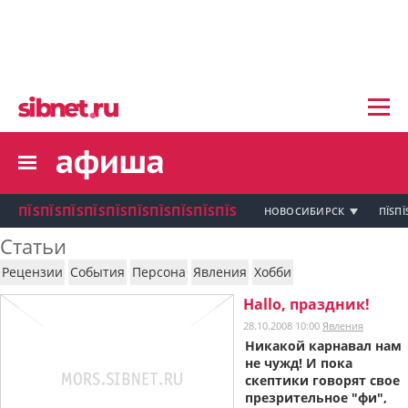
пїЅпїЅпїЅ пїЅпїЅпїЅпїЅпїЅпїЅпїЅ пїЅпї
пїЅпїЅпїЅпїЅпїЅпїЅпїЅ
пїЅпїЅпїЅпїЅпїЅ
пїЅпїЅпїЅпїЅпїЅпїЅпїЅпїЅ
пїЅпїЅпїЅпїЅпїЅпїЅпїЅ
пїЅпїЅпїЅ пїЅпїЅпїЅпїЅпїЅпїЅпїЅ
пїЅпїЅпїЅ пїЅпїЅпїЅпїЅпїЅпїЅпїЅ
пїЅпїЅпїЅ
ПЇЅПЇЅПЇЅПЇЅПЇЅПЇЅПЇЅПЇЅПЇЅПЇЅ
НОВОСИБИРСК
ПЇЅПЇ
пїЅпїЅпїЅпїЅпїЅпїЅпїЅпїЅпїЅпїЅпї
Статьи
пїЅпїЅпїЅ
Рецензии
События
Персона
Явления
Хобби
пїЅпїЅпїЅ пїЅпїЅпїЅпїЅпїЅпїЅпїЅ пїЅпїЅ
пїЅпїЅпїЅпїЅпїЅпїЅпїЅпїЅпїЅ
Hallo, праздник!
пїЅпїЅпїЅпїЅпїЅ
28.10.2008 10:00
Явления
пїЅпїЅпїЅ пїЅпїЅпїЅпїЅпїЅ
Никакой карнавал нам
не чужд! И пока
пїЅпїЅпїЅ пїЅпїЅпїЅпїЅпїЅпїЅ
пїЅпїЅпїЅ пїЅпїЅпїЅпїЅпїЅпїЅпїЅ
скептики говорят свое
презрительное "фи",
пїЅпїЅпїЅпїЅпїЅ
пїЅпїЅпїЅ пїЅпїЅпїЅпїЅпїЅпїЅпїЅ