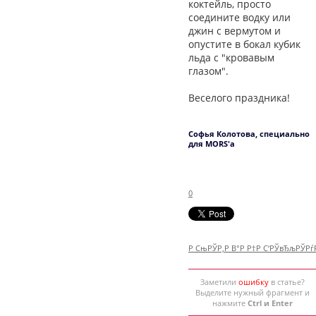
коктейль, просто
соедините водку или
джин с вермутом и
опустите в бокал кубик
льда с "кровавым
глазом".
Веселого праздника!
Софья Колотова, специально
для MORS'a
0
Р СњРЎР‚Р В°Р Р†Р С‘РЎвЂљРЎР
Заметили
ошибку
в статье?
Выделите нужный фрагмент и
нажмите
Ctrl и Enter