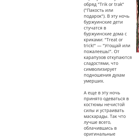
обряд "Trik or trak"
("Пакость или
подарок"). В эту ночь
буржуинские дети
стучатся в
буржуинские дома с
криками: "Treat or
trick!" — "Угощай или
пожалеешь!". От
карапузов откупаются
сладостями, что
символизирует
подношения духам
умерших.
А еще в эту ночь
принято одеваться в
костюмы нечистой
силы и устраивать
маскарады. Так что
лучше всего,
облачившись в
оригинальные