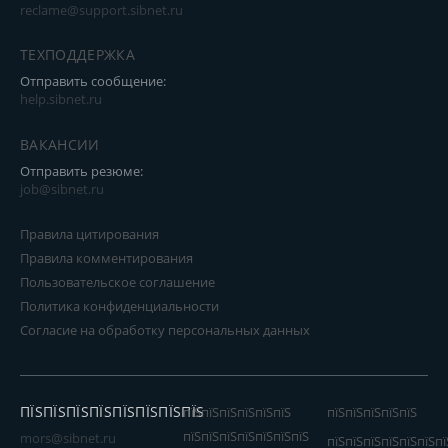
reclame@support.sibnet.ru
ТЕХПОДДЕРЖКА
Отправить сообщение:
help.sibnet.ru
ВАКАНСИИ
Отправить резюме:
job@sibnet.ru
Правила цитирования
Правила комментирования
Пользовательское соглашение
Политика конфиденциальности
Согласие на обработку персональных данных
ПЇЅПЇЅПЇЅПЇЅПЇЅПЇЅПЇЅПЇЅ
пїЅпїЅпїЅпїЅпїЅпїЅ
пїЅпїЅпїЅпїЅпїЅ
пїЅпїЅпїЅпїЅпїЅпїЅпїЅ
mors@sibnet.ru
пїЅпїЅпїЅпїЅпїЅпїЅпї