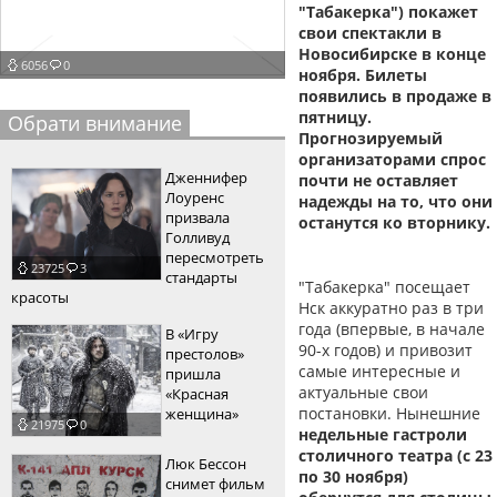
"Табакерка") покажет
пїЅпїЅпїЅпїЅпїЅпїЅпїЅпїЅпїЅпїЅ
пїЅпїЅпїЅ
свои спектакли в
Новосибирске в конце
6056
0
пїЅпїЅпїЅпїЅпїЅпїЅпїЅпїЅпїЅпїЅпїЅ
ноября. Билеты
появились в продаже в
пїЅпїЅпїЅ
пятницу.
Обрати внимание
Прогнозируемый
пїЅпїЅпїЅпїЅпїЅпїЅпїЅпїЅпїЅ
организаторами спрос
Дженнифер
почти не оставляет
пїЅпїЅпїЅ пїЅпїЅпїЅпїЅпїЅ
Лоуренс
надежды на то, что они
призвала
останутся ко вторнику.
пїЅпїЅпїЅ пїЅпїЅпїЅпїЅпїЅпїЅ
Голливуд
пересмотреть
23725
3
пїЅпїЅпїЅпїЅпїЅ
стандарты
"Табакерка" посещает
красоты
Нск аккуратно раз в три
пїЅпїЅпїЅпїЅпїЅпїЅпїЅпїЅпїЅпїЅ
года (впервые, в начале
В «Игру
90-х годов) и привозит
престолов»
самые интересные и
пришла
актуальные свои
«Красная
постановки. Нынешние
женщина»
21975
0
недельные гастроли
столичного театра (с 23
Люк Бессон
по 30 ноября)
снимет фильм