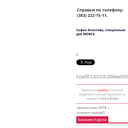
Справки по телефону:
(383) 222-15-11.
Софья Колотова, специально
для MORS’а
0
Р СњРЎР‚Р В°Р Р†Р С‘РЎвЂљРЎР
Заметили
ошибку
в статье?
Выделите нужный фрагмент и
нажмите
Ctrl и Enter
просмотров: 6056 |
комментариев:0
Комментарии