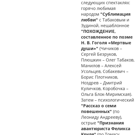
следующих спектаклях:
горячо любимая
народом
"Сублимация
любви"
с Табаковым и
Зудиной, нешаблонное
"ПОХОЖДЕНИЕ,
составленное по поэме
Н. В. Гоголя «Мертвые
души»"
(Чичиков –
Сергей Безруков,
Плюшкин – Олег Табаков,
Манилов – Алексей
Усольцев, Собакевич –
Борис Плотников,
Ноздрев – Дмитрий
Куличков, Коробочка –
Ольга Блок-Миримская).
Затем – психологический
"Рассказ о семи
повешенных"
(по
Леониду Андрееву),
острые
"Признания
авантюриста Феликса
Круля"
(по Томасу