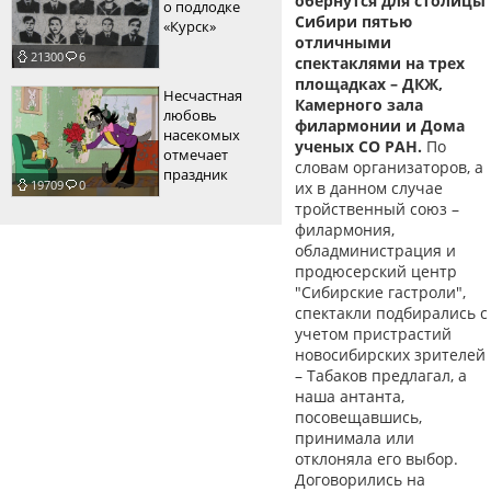
обернутся для столицы
о подлодке
Сибири пятью
«Курск»
отличными
21300
6
спектаклями на трех
площадках – ДКЖ,
Несчастная
Камерного зала
любовь
филармонии и Дома
насекомых
ученых СО РАН.
По
отмечает
словам организаторов, а
праздник
19709
0
их в данном случае
тройственный союз –
филармония,
обладминистрация и
продюсерский центр
"Сибирские гастроли",
спектакли подбирались с
учетом пристрастий
новосибирских зрителей
– Табаков предлагал, а
наша антанта,
посовещавшись,
принимала или
отклоняла его выбор.
Договорились на