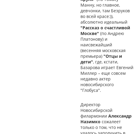
Манну, но главное,
девчонки, там Безруков
во всей красе:)),
абсолютно идеальный
"Рассказ о счастливой
Москве"
(по Андрею
Платонову) и
наисвежайший
(весенняя московская
премьера)
"Отцы и
дети"
, где, кстати,
Базарова играет Евгений
Миллер – еще совсем
недавно актер
новосибирского
"Глобуса".
Директор
Новосибирской
филармонии
Александр
Назимко
сожалеет
только о том, что не
удалось заполучить в