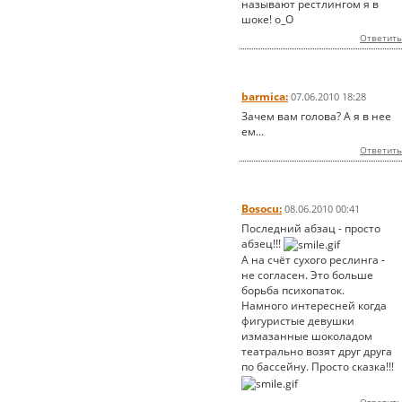
называют рестлингом я в
шоке! о_О
Ответить
barmica:
07.06.2010 18:28
Зачем вам голова? А я в нее
ем...
Ответить
Bosocu:
08.06.2010 00:41
Последний абзац - просто
абзец!!!
А на счёт сухого реслинга -
не согласен. Это больше
борьба психопаток.
Намного интересней когда
фигуристые девушки
измазанные шоколадом
театрально возят друг друга
по бассейну. Просто сказка!!!
Ответить