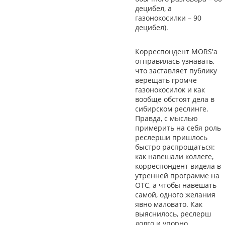
децибел, а
газонокосилки – 90
децибел).
Корреспондент MORS'а
отправилась узнавать,
что заставляет публику
верещать громче
газонокосилок и как
вообще обстоят дела в
сибирском реслинге.
Правда, с мыслью
примерить на себя роль
реслерши пришлось
быстро распрощаться:
как навешали коллеге,
корреспондент видела в
утренней программе на
ОТС, а чтобы навешать
самой, одного желания
явно маловато. Как
выяснилось, реслерш
долго и упорно