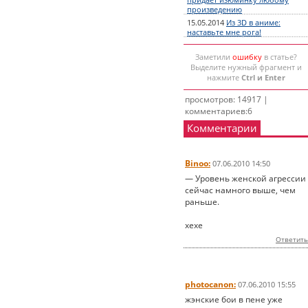
придает изюминку любому
произведению
15.05.2014
Из 3D в аниме:
наставьте мне рога!
Заметили
ошибку
в статье?
Выделите нужный фрагмент и
нажмите
Ctrl и Enter
просмотров: 14917 |
комментариев:6
Комментарии
Binoo:
07.06.2010 14:50
— Уровень женской агрессии
сейчас намного выше, чем
раньше.
хехе
Ответить
photocanon:
07.06.2010 15:55
жэнские бои в пене уже