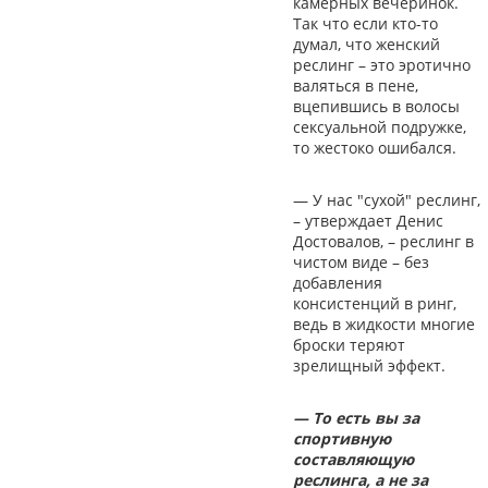
камерных вечеринок.
Так что если кто-то
думал, что женский
реслинг – это эротично
валяться в пене,
вцепившись в волосы
сексуальной подружке,
то жестоко ошибался.
— У нас "сухой" реслинг,
– утверждает Денис
Достовалов, – реслинг в
чистом виде – без
добавления
консистенций в ринг,
ведь в жидкости многие
броски теряют
зрелищный эффект.
— То есть вы за
спортивную
составляющую
реслинга, а не за