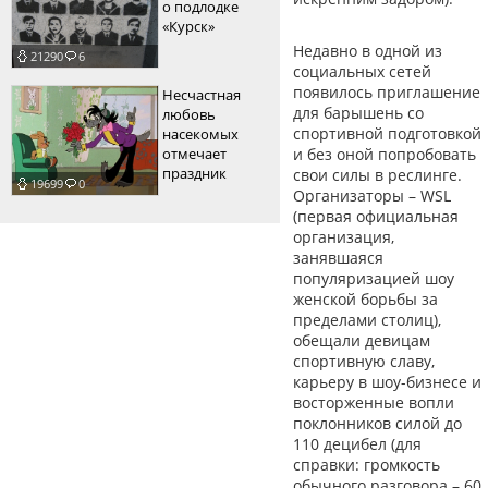
о подлодке
«Курск»
Недавно в одной из
21290
6
социальных сетей
появилось приглашение
Несчастная
для барышень со
любовь
спортивной подготовкой
насекомых
отмечает
и без оной попробовать
праздник
свои силы в реслинге.
19699
0
Организаторы – WSL
(первая официальная
организация,
занявшаяся
популяризацией шоу
женской борьбы за
пределами столиц),
обещали девицам
спортивную славу,
карьеру в шоу-бизнесе и
восторженные вопли
поклонников силой до
110 децибел (для
справки: громкость
обычного разговора – 60