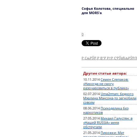
Софья Колотова, специально
для MORS'а
0
Р СњРЎР‚Р В°Р Р†Р С‘РЎвЂљРЎР
Другие статьи автора:
10.11.2014
Семен Слепаков:
«Никогда не смогу
разочароваться в публике»
02.07.2014
Uma2rman: бедного
Мэрлина Мэнсона-то загнобили
совсем
08.06.2014
Психоделика без
наркотиков
27.05.2014
Михаил Галустян: в
«Нашей RUSSIA» меня
обстругали
21.05.2014
Пирожки: Мат