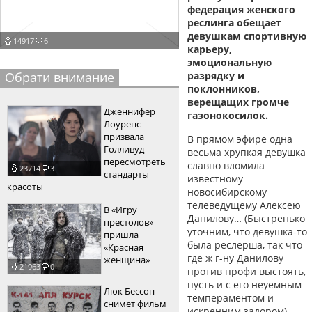
федерация женского
пїЅпїЅпїЅпїЅпїЅпїЅпїЅпїЅпїЅпїЅ
пїЅпїЅпїЅ
реслинга обещает
девушкам спортивную
14917
6
пїЅпїЅпїЅпїЅпїЅпїЅпїЅпїЅпїЅпїЅпїЅ
карьеру,
эмоциональную
пїЅпїЅпїЅ
Обрати внимание
разрядку и
поклонников,
пїЅпїЅпїЅпїЅпїЅпїЅпїЅпїЅпїЅ
верещащих громче
Дженнифер
газонокосилок.
пїЅпїЅпїЅ пїЅпїЅпїЅпїЅпїЅ
Лоуренс
призвала
В прямом эфире одна
пїЅпїЅпїЅ пїЅпїЅпїЅпїЅпїЅпїЅ
Голливуд
весьма хрупкая девушка
пересмотреть
славно вломила
23714
3
пїЅпїЅпїЅпїЅпїЅ
стандарты
известному
красоты
новосибирскому
пїЅпїЅпїЅпїЅпїЅпїЅпїЅпїЅпїЅпїЅ
телеведущему Алексею
В «Игру
Данилову… (Быстренько
престолов»
уточним, что девушка-то
пришла
была реслерша, так что
«Красная
где ж г-ну Данилову
женщина»
21963
0
против профи выстоять,
пусть и с его неуемным
Люк Бессон
темпераментом и
снимет фильм
искренним задором).