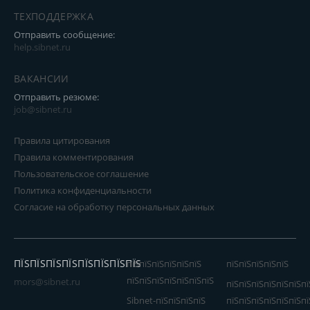
ТЕХПОДДЕРЖКА
Отправить сообщение:
help.sibnet.ru
ВАКАНСИИ
Отправить резюме:
job@sibnet.ru
Правила цитирования
Правила комментирования
Пользовательское соглашение
Политика конфиденциальности
Согласие на обработку персональных данных
ПЇЅПЇЅПЇЅПЇЅПЇЅПЇЅПЇЅПЇЅ
пїЅпїЅпїЅпїЅпїЅпїЅ
пїЅпїЅпїЅпїЅпїЅ
пїЅпїЅпїЅпїЅпїЅпїЅпїЅ
mors@sibnet.ru
пїЅпїЅпїЅпїЅпїЅпїЅпї
Sibnet-пїЅпїЅпїЅпїЅ
пїЅпїЅпїЅпїЅпїЅпїЅпї