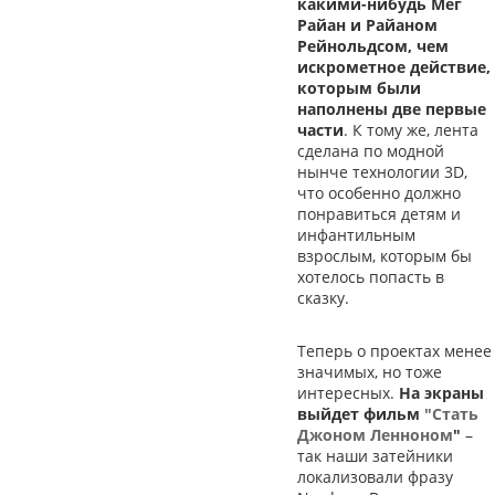
какими-нибудь Мег
Райан и Райаном
Рейнольдсом, чем
искрометное действие,
которым были
наполнены две первые
части
. К тому же, лента
сделана по модной
нынче технологии 3D,
что особенно должно
понравиться детям и
инфантильным
взрослым, которым бы
хотелось попасть в
сказку.
Теперь о проектах менее
значимых, но тоже
интересных.
На экраны
выйдет фильм
"Стать
Джоном Ленноном
"
–
так наши затейники
локализовали фразу