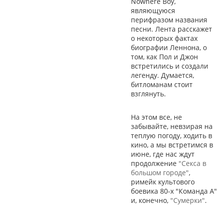
Nowhere Boy,
являющуюся
перифразом названия
песни. Лента расскажет
о некоторых фактах
биографии Леннона, о
том, как Пол и Джон
встретились и создали
легенду. Думается,
битломанам стоит
взглянуть.
На этом все, не
забывайте, невзирая на
теплую погоду, ходить в
кино, а мы встретимся в
июне, где нас ждут
продолжение
"Секса в
большом городе"
,
римейк культового
боевика 80-х "Команда А"
и, конечно,
"Сумерки"
.