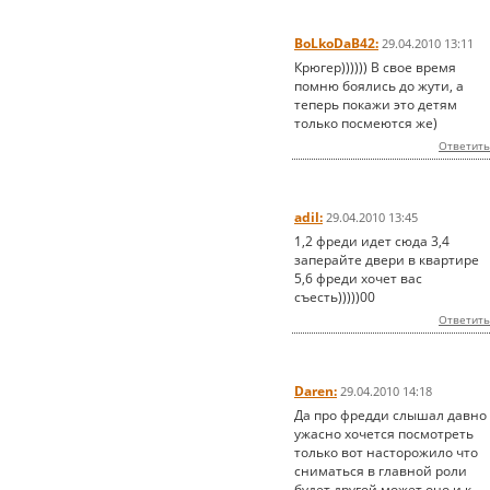
BoLkoDaB42:
29.04.2010 13:11
Крюгер)))))) В свое время
помню боялись до жути, а
теперь покажи это детям
только посмеются же)
Ответить
adil:
29.04.2010 13:45
1,2 фреди идет сюда 3,4
заперайте двери в квартире
5,6 фреди хочет вас
съесть)))))00
Ответить
Daren:
29.04.2010 14:18
Да про фредди слышал давно
ужасно хочется посмотреть
только вот насторожило что
сниматься в главной роли
будет другой может оно и к