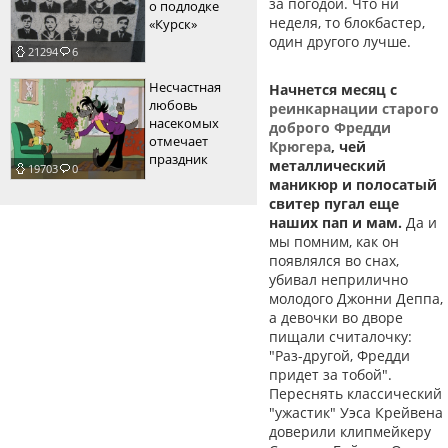
за погодой. Что ни
о подлодке
неделя, то блокбастер,
«Курск»
один другого лучше.
21294
6
Несчастная
Начнется месяц с
любовь
реинкарнации старого
насекомых
доброго Фредди
отмечает
Крюгера
, чей
праздник
металлический
19703
0
маникюр и полосатый
свитер пугал еще
наших пап и мам.
Да и
мы помним, как он
появлялся во снах,
убивал неприлично
молодого Джонни Деппа,
а девочки во дворе
пищали считалочку:
"Раз-другой, Фредди
придет за тобой".
Переснять классический
"ужастик" Уэса Крейвена
доверили клипмейкеру