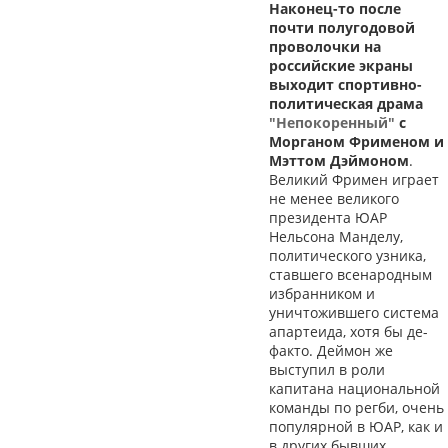
Наконец-то после
почти полугодовой
проволочки на
российские экраны
выходит спортивно-
политическая драма
"Непокоренный"
с
Морганом Фрименом и
Мэттом Дэймоном
.
Великий Фримен играет
не менее великого
президента ЮАР
Нельсона Манделу,
политического узника,
ставшего всенародным
избранником и
уничтожившего система
апартеида, хотя бы де-
факто. Деймон же
выступил в роли
капитана национальной
команды по регби, очень
популярной в ЮАР, как и
в других бывших