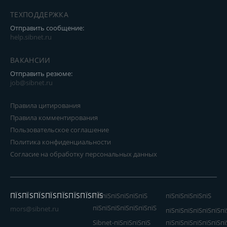
ТЕХПОДДЕРЖКА
Отправить сообщение:
help.sibnet.ru
ВАКАНСИИ
Отправить резюме:
job@sibnet.ru
Правила цитирования
Правила комментирования
Пользовательское соглашение
Политика конфиденциальности
Согласие на обработку персональных данных
ПЇЅПЇЅПЇЅПЇЅПЇЅПЇЅПЇЅПЇЅ
пїЅпїЅпїЅпїЅпїЅпїЅ
пїЅпїЅпїЅпїЅпїЅ
пїЅпїЅпїЅпїЅпїЅпїЅпїЅ
mors@sibnet.ru
пїЅпїЅпїЅпїЅпїЅпїЅпї
Sibnet-пїЅпїЅпїЅпїЅ
пїЅпїЅпїЅпїЅпїЅпїЅпї