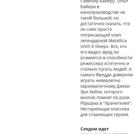
Сэмюэлу Байеру. Опыт
Байера в
кинопроизводстве не
такой большой, но
достаточно сказать, что
он снял просто
потрясающий клип
легендарной Metallica
Until It Sleeps. Все, кто
его видел, вряд ли
усомнятся в способности
режиссера эстетично и
стильно пугать людей. А
самого Фредди доверили
играть невероятно
харизматичному Джеки
Эрл Хейли, которого
многие помнят по роли
Роршаха в "Хранителях".
Нестареющая классика
для стареющих героев.
Следом идет