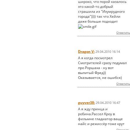
широко, что порой казалось
это какой-то добрый
страшила из "Изумрудного
города")))) так что Хейли
даже больше подходит
Ответить
Dragon V:
29.04.2010 16:14
А я когда посмотрел
Смотрителей сразу подумал
про Роршаха - ну вот
вылитый Фред))
Оказывается, не ошибся)
Ответить
guyver38:
29.04.2010 16:47
А я жду принца и
робина.Рассел Кроу в
фильмне гладиатор ваще
найс и режиссёр тоже крут
Ответить