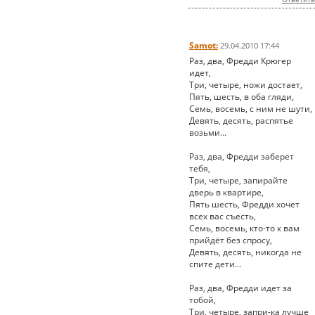
Samot:
29.04.2010 17:44
Раз, два, Фредди Крюгер
идет,
Три, четыре, ножи достает,
Пять, шесть, в оба гляди,
Семь, восемь, с ним не шути,
Девять, десять, распятье
возьми...
Раз, два, Фредди заберет
тебя,
Три, четыре, запирайте
дверь в квартире,
Пять шесть, Фредди хочет
всех вас съесть,
Семь, восемь, кто-то к вам
прийдёт без спросу,
Девять, десять, никогда не
спите дети...
Раз, два, Фредди идет за
тобой,
Три, четыре, запри-ка лучше