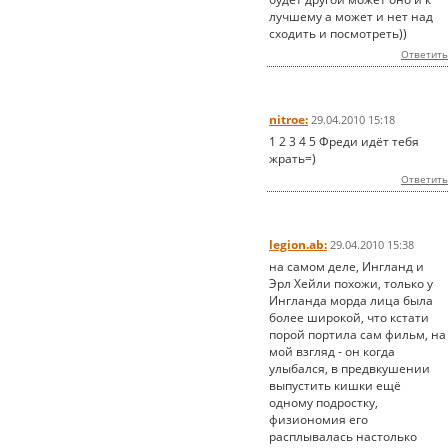
лучшему а может и нет над
сходить и посмотреть))
Ответить
nitroe:
29.04.2010 15:18
1 2 3 4 5 Фреди идёт тебя
жрать=)
Ответить
legion.ab:
29.04.2010 15:38
на самом деле, Ингланд и
Эрл Хейли похожи, только у
Ингланда морда лица была
более широкой, что кстати
порой портила сам фильм, на
мой взгляд - он когда
улыбался, в предвкушении
выпустить кишки ещё
одному подростку,
физиономия его
расплывалась настолько