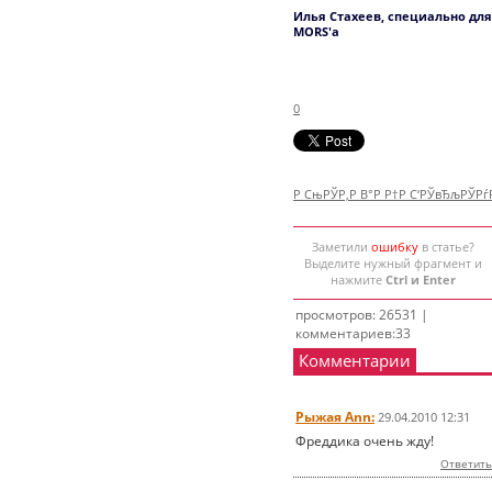
Илья Стахеев, специально для
MORS'а
0
Р СњРЎР‚Р В°Р Р†Р С‘РЎвЂљРЎР
Заметили
ошибку
в статье?
Выделите нужный фрагмент и
нажмите
Ctrl и Enter
просмотров: 26531 |
комментариев:33
Комментарии
Рыжая Ann:
29.04.2010 12:31
Фреддика очень жду!
Ответить