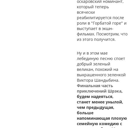
оскаровский номинант,
который теперь
всячески
реабилитируется после
роли в "Горбатой горе" и
выступает в экшн-
фильмах. Посмотрим, что
из этого получится.
Ну и в этом мае
лебединую песню споет
добрый зеленый
великан, похожий на
выкрашенного зеленкой
Виктора Шандыбина.
Финальная часть
приключений Шрэка
,
будем надеяться,
станет менее унылой,
чем предыдущая,
больше
напоминающая плохую
семейную комедию с