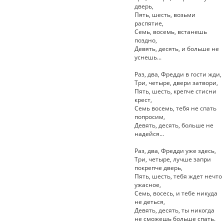
дверь,
Пять, шесть, возьми
распятие,
Семь, восемь, встанешь
поздно,
Девять, десять, и больше не
уснешь...
Раз, два, Фредди в гости жди,
Три, четыре, двери затвори,
Пять, шесть, крепче стисни
крест,
Семь восемь, тебя не спать
попросим,
Девять, десять, больше не
надейся...
Раз, два, Фредди уже здесь,
Три, четыре, лучше запри
покрепче дверь,
Пять, шесть, тебя ждет нечто
ужасное,
Семь, восесь, и тебе никуда
не деться,
Девять, десять, ты никогда
не сможешь больше спать.