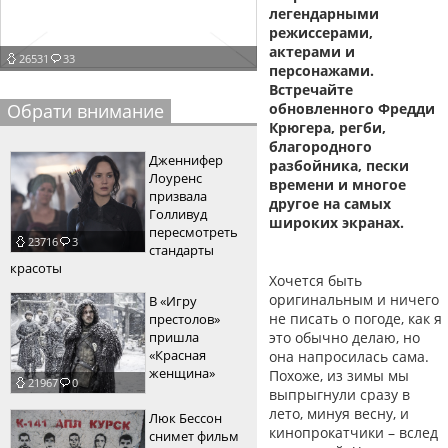
легендарными
пїЅпїЅпїЅпїЅпїЅпїЅпїЅпїЅпїЅпїЅ
пїЅпїЅпїЅ
режиссерами,
актерами и
26531
33
пїЅпїЅпїЅпїЅпїЅпїЅпїЅпїЅпїЅпїЅпїЅ
персонажами.
Встречайте
пїЅпїЅпїЅ
Обрати внимание
обновленного Фредди
Крюгера, регби,
пїЅпїЅпїЅпїЅпїЅпїЅпїЅпїЅпїЅ
благородного
Дженнифер
разбойника, пески
пїЅпїЅпїЅ пїЅпїЅпїЅпїЅпїЅ
Лоуренс
времени и многое
призвала
другое на самых
пїЅпїЅпїЅ пїЅпїЅпїЅпїЅпїЅпїЅ
Голливуд
широких экранах.
пересмотреть
23716
3
пїЅпїЅпїЅпїЅпїЅ
стандарты
красоты
Хочется быть
пїЅпїЅпїЅпїЅпїЅпїЅпїЅпїЅпїЅпїЅ
оригинальным и ничего
В «Игру
не писать о погоде, как я
престолов»
пришла
это обычно делаю, но
«Красная
она напросилась сама.
женщина»
Похоже, из зимы мы
21967
0
выпрыгнули сразу в
лето, минуя весну, и
Люк Бессон
кинопрокатчики – вслед
снимет фильм