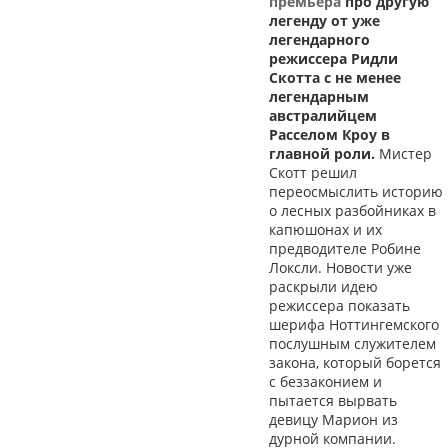
премьера
про другую
легенду от уже
легендарного
режиссера Ридли
Скотта с не менее
легендарным
австралийцем
Расселом Кроу в
главной роли.
Мистер
Скотт решил
переосмыслить историю
о лесных разбойниках в
капюшонах и их
предводителе Робине
Локсли. Новости уже
раскрыли идею
режиссера показать
шерифа Ноттингемского
послушным служителем
закона, который борется
с беззаконием и
пытается вырвать
девицу Марион из
дурной компании.