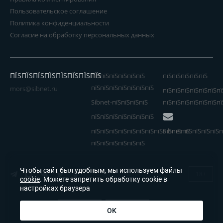
Пользовательское соглашение
Политика конфиденциальности
Согласие на обработку персональных данных
ПЇЅПЇЅПЇЅПЇЅПЇЅПЇЅПЇЅПЇЅ
пїЅпїЅпїЅпїЅпїЅпїЅ
пїЅпїЅпїЅпїЅпїЅ
пїЅпїЅпїЅпїЅпїЅпїЅпїЅ
mors@sibnet.ru
пїЅпїЅпїЅпїЅпїЅпїЅпї
Sibnet-пїЅпїЅпїЅпїЅ
пїЅпїЅпїЅпїЅпїЅпїЅпї
пїЅпїЅпїЅпїЅпїЅпїЅпїЅ
пїЅпїЅпїЅпїЅпїЅпїЅпїЅпїЅпїЅпїЅпїЅ
Sibnet пїЅпїЅпїЅпїЅп
пїЅпїЅпїЅпїЅпїЅпїЅ
Чтобы сайт был удобным, мы используем файлы
18+
cookie
. Можете запретить обработку cookie в
настройках браузера
OK