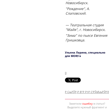
Новосибирск.
"Рождение", А.
Слаповский.
— Театральная студия
"Майя", г. Новосибирск.
"Зима" по пьесе Евгения
Гришковца.
Ульяна Ларина, специально
для MORS'а
0
Р СњРЎР‚Р В°Р Р†Р С‘РЎвЂљРЎР
Заметили
ошибку
в статье?
Выделите нужный фрагмент и