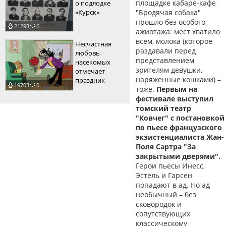
площадке кабаре-кафе
о подлодке
«Курск»
"Бродячая собака"
прошло без особого
21293
6
ажиотажа: мест хватило
всем, молока (которое
Несчастная
раздавали перед
любовь
представлением
насекомых
зрителям девушки,
отмечает
наряженные кошками) –
праздник
19703
0
тоже.
Первым на
фестивале выступил
томский театр
"Ковчег" с постановкой
по пьесе французского
экзистенциалиста Жан-
Поля Сартра "За
закрытыми дверями".
Герои пьесы Инесс,
Эстель и Гарсен
попадают в ад. Но ад
необычный – без
сковородок и
сопутствующих
классическому