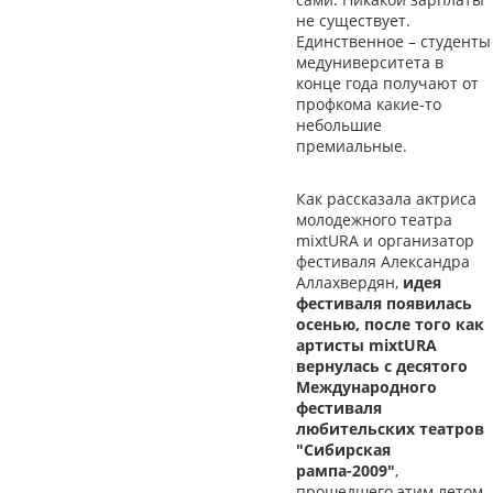
не существует.
Единственное – студенты
медуниверситета в
конце года получают от
профкома какие-то
небольшие
премиальные.
Как рассказала актриса
молодежного театра
mixtURA и организатор
фестиваля Александра
Аллахвердян,
идея
фестиваля появилась
осенью, после того как
артисты mixtURA
вернулась с десятого
Международного
фестиваля
любительских театров
"Сибирская
рампа-2009"
,
прошедшего этим летом