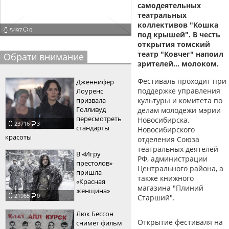
самодеятельных
пїЅпїЅпїЅпїЅпїЅпїЅпїЅпїЅпїЅпїЅ
пїЅпїЅпїЅ
театральных
коллективов "Кошка
5497
0
пїЅпїЅпїЅпїЅпїЅпїЅпїЅпїЅпїЅпїЅпїЅ
под крышей". В честь
открытия томский
пїЅпїЅпїЅ
театр "Ковчег" напоил
Обрати внимание
зрителей… молоком.
пїЅпїЅпїЅпїЅпїЅпїЅпїЅпїЅпїЅ
Фестиваль проходит при
Дженнифер
пїЅпїЅпїЅ пїЅпїЅпїЅпїЅпїЅ
поддержке управления
Лоуренс
призвала
культуры и комитета по
пїЅпїЅпїЅ пїЅпїЅпїЅпїЅпїЅпїЅ
Голливуд
делам молодежи мэрии
пересмотреть
Новосибирска,
23716
3
пїЅпїЅпїЅпїЅпїЅ
стандарты
Новосибирского
красоты
отделения Союза
пїЅпїЅпїЅпїЅпїЅпїЅпїЅпїЅпїЅпїЅ
театральных деятелей
В «Игру
РФ, администрации
престолов»
Центрального района, а
пришла
также книжного
«Красная
магазина "Плиний
женщина»
21965
0
Старший".
Люк Бессон
Открытие фестиваля на
снимет фильм