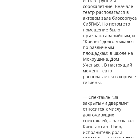
есть в труппе и
сорокалетние. Вначале
театр располагался в
актовом зале биокорпуса
СибГМУ. Но потом это
помещение было
признано аварийным, и
"Ковчег" долго мыкался
по различным
площадкам: в школе на
Мокрушина, Дом
Ученых... В настоящий
момент театр
располагается в корпусе
гигиены.
— Спектакль "За
закрытыми дверями"
относится к числу
долгоживущих
спектаклей, – рассказал
Константин Шаев,
исполнитель роли