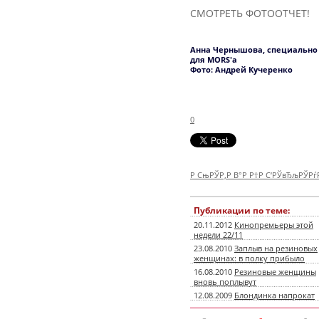
СМОТРЕТЬ ФОТООТЧЕТ!
Анна Чернышова, специально
для MORS'а
Фото: Андрей Кучеренко
0
Р СњРЎР‚Р В°Р Р†Р С‘РЎвЂљРЎР
Публикации по теме:
20.11.2012
Кинопремьеры этой
недели 22/11
23.08.2010
Заплыв на резиновых
женщинах: в полку прибыло
16.08.2010
Резиновые женщины
вновь поплывут
12.08.2009
Блондинка напрокат