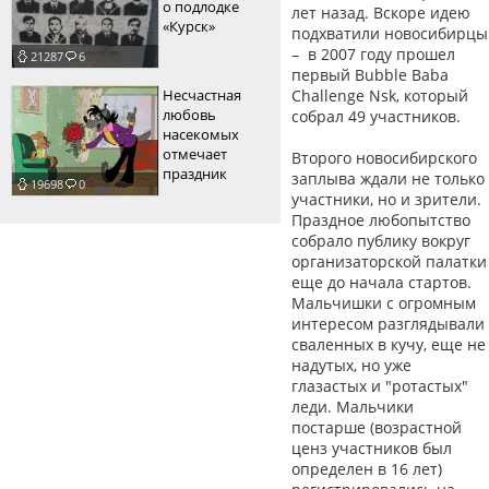
о подлодке
лет назад. Вскоре идею
«Курск»
подхватили новосибирцы
– в 2007 году прошел
21287
6
первый Bubble Baba
Несчастная
Challenge Nsk, который
любовь
собрал 49 участников.
насекомых
отмечает
Второго новосибирского
праздник
заплыва ждали не только
19698
0
участники, но и зрители.
Праздное любопытство
собрало публику вокруг
организаторской палатки
еще до начала стартов.
Мальчишки с огромным
интересом разглядывали
сваленных в кучу, еще не
надутых, но уже
глазастых и "ротастых"
леди. Мальчики
постарше (возрастной
ценз участников был
определен в 16 лет)