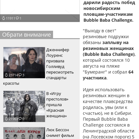
дарили радость побед
пїЅпїЅпїЅпїЅпїЅпїЅпїЅпїЅпїЅпїЅ
новосибирским
пїЅпїЅпїЅ
пловцам-участникам
11911
1
Bubble Baba Challenge.
пїЅпїЅпїЅпїЅпїЅпїЅпїЅпїЅпїЅпїЅпїЅ
"Выходу в свет"
пїЅпїЅпїЅ
Обрати внимание
резиновые подружки
обязаны
заплыву на
пїЅпїЅпїЅпїЅпїЅпїЅпїЅпїЅпїЅ
резиновых женщинах
Дженнифер
пїЅпїЅпїЅ пїЅпїЅпїЅпїЅпїЅ
(Bubble Baba Challenge)
,
Лоуренс
который состоялся 10
призвала
пїЅпїЅпїЅ пїЅпїЅпїЅпїЅпїЅпїЅ
августа на пляже
Голливуд
"Бумеранг" и собрал
64
пересмотреть
23714
3
пїЅпїЅпїЅпїЅпїЅ
стандарты
участника
.
красоты
пїЅпїЅпїЅпїЅпїЅпїЅпїЅпїЅпїЅпїЅ
Идея использовать
В «Игру
резиновых женщин в
престолов»
качестве плавсредства
пришла
родилась, увы (или к
«Красная
счастью), не в Сибири.
женщина»
Первый Bubble Baba
21963
0
Challenge состоялся в
Люк Бессон
Ленинградской области
снимет фильм
(на Лосевском пороге) 5