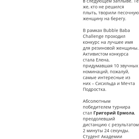
в следующем заплыве. Те
же, кто не решился
плыть, творили песочную
женщину на берегу.
В рамках Bubble Baba
Challenge проходил
конкурс на лучшее имя
для резиновой женщины.
Активистом конкурса
стала Елена,
придумавшая 10 звучных
номинаций, пожалуй,
самые интересные из
них – Сисильда и Мечта
Подростка.
Абсолютным
победителем турнира
стал
Григорий Ермола
,
преодолевший
дистанцию с результатом
2 минуты 24 секунды.
Студент Академии