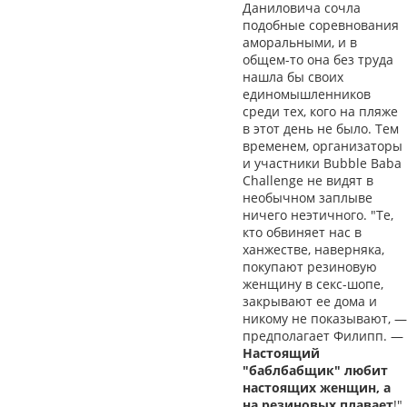
Даниловича сочла
подобные соревнования
аморальными, и в
общем-то она без труда
нашла бы своих
единомышленников
среди тех, кого на пляже
в этот день не было. Тем
временем, организаторы
и участники Bubble Baba
Challenge не видят в
необычном заплыве
ничего неэтичного. "Те,
кто обвиняет нас в
ханжестве, наверняка,
покупают резиновую
женщину в секс-шопе,
закрывают ее дома и
никому не показывают, —
предполагает Филипп. —
Настоящий
"баблбабщик" любит
настоящих женщин, а
на резиновых плавает
!"