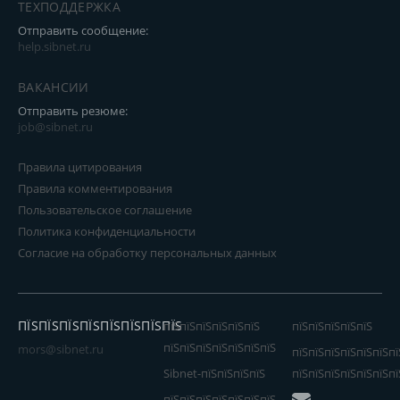
ТЕХПОДДЕРЖКА
Отправить сообщение:
help.sibnet.ru
ВАКАНСИИ
Отправить резюме:
job@sibnet.ru
Правила цитирования
Правила комментирования
Пользовательское соглашение
Политика конфиденциальности
Согласие на обработку персональных данных
ПЇЅПЇЅПЇЅПЇЅПЇЅПЇЅПЇЅПЇЅ
пїЅпїЅпїЅпїЅпїЅпїЅ
пїЅпїЅпїЅпїЅпїЅ
пїЅпїЅпїЅпїЅпїЅпїЅпїЅ
mors@sibnet.ru
пїЅпїЅпїЅпїЅпїЅпїЅпї
Sibnet-пїЅпїЅпїЅпїЅ
пїЅпїЅпїЅпїЅпїЅпїЅпї
пїЅпїЅпїЅпїЅпїЅпїЅпїЅ