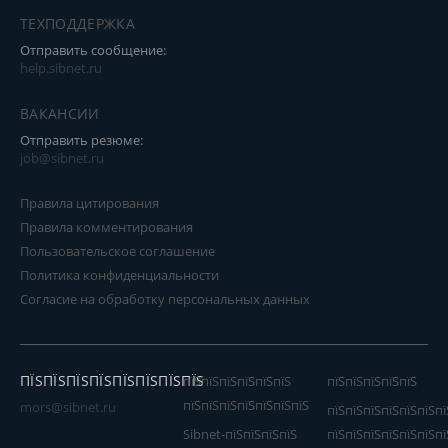
ТЕХПОДДЕРЖКА
Отправить сообщение:
help.sibnet.ru
ВАКАНСИИ
Отправить резюме:
job@sibnet.ru
Правила цитирования
Правила комментирования
Пользовательское соглашение
Политика конфиденциальности
Согласие на обработку персональных данных
ПЇЅПЇЅПЇЅПЇЅПЇЅПЇЅПЇЅПЇЅ
пїЅпїЅпїЅпїЅпїЅпїЅ
пїЅпїЅпїЅпїЅпїЅ
пїЅпїЅпїЅпїЅпїЅпїЅпїЅ
mors@sibnet.ru
пїЅпїЅпїЅпїЅпїЅпїЅпї
Sibnet-пїЅпїЅпїЅпїЅ
пїЅпїЅпїЅпїЅпїЅпїЅпї