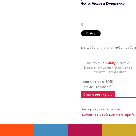
Фото: Андрей Кучеренко
0
Р СњРЎР‚Р В°Р Р†Р С‘РЎвЂљРЎР
Заметили
ошибку
в статье?
Выделите нужный фрагмент и
нажмите
Ctrl и Enter
просмотров: 9740 |
комментариев:0
Комментарии
Авторизуйтесь
чтобы
добавить свой комментарий.