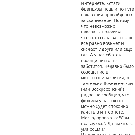
Интернете. Кстати,
французы пошли по пути
наказания провайдеров
за скачивание. Потому
что невозможно
наказать, положим,
чьего-то сына за это – он
все равно возьмет и
скачает у друга или еще
где. А у нас об этом
вообще никто не
заботится. Недавно было
совещание в
минэкономразвитии, и
там некий Вознесенский
(или Воскресенский)
радостно сообщил, что
фильмы у нас скоро
можно будет спокойно
качать в Интернете.
Мол, здорово это: "Сам
пользуюсь". Да вы что, с
ума сошли?
Исполнительная власть,