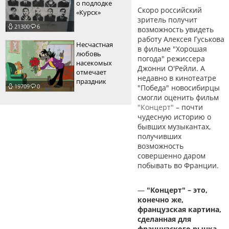
о подлодке
Скоро российский
«Курск»
зритель получит
21300
6
возможность увидеть
работу Алексея Гуськова
Несчастная
в фильме "Хорошая
любовь
погода" режиссера
насекомых
Джонни О'Рейли. А
отмечает
недавно в кинотеатре
праздник
19709
0
"Победа" новосибирцы
смогли оценить фильм
"Концерт"
– почти
чудесную историю о
бывших музыкантах,
получивших
возможность
совершенно даром
побывать во Франции.
—
"Концерт" – это,
конечно же,
французская картина,
сделанная для
французского рынка,