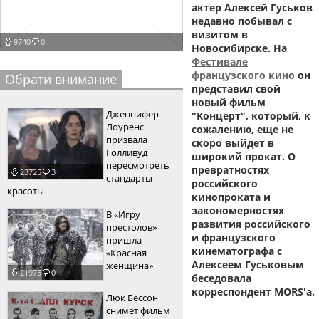
актер Алексей Гуськов
пїЅпїЅпїЅпїЅпїЅпїЅпїЅпїЅпїЅпїЅ
пїЅпїЅпїЅ
недавно побывал с
визитом в
9740
0
пїЅпїЅпїЅпїЅпїЅпїЅпїЅпїЅпїЅпїЅпїЅ
Новосибирске. На
Фестивале
пїЅпїЅпїЅ
французского кино
он
Обрати внимание
представил свой
пїЅпїЅпїЅпїЅпїЅпїЅпїЅпїЅпїЅ
новый фильм
Дженнифер
"Концерт", который, к
пїЅпїЅпїЅ пїЅпїЅпїЅпїЅпїЅ
Лоуренс
сожалению, еще не
призвала
скоро выйдет в
пїЅпїЅпїЅ пїЅпїЅпїЅпїЅпїЅпїЅ
Голливуд
широкий прокат. О
пересмотреть
превратностях
23725
3
пїЅпїЅпїЅпїЅпїЅ
стандарты
российского
красоты
кинопроката и
пїЅпїЅпїЅпїЅпїЅпїЅпїЅпїЅпїЅпїЅ
закономерностях
В «Игру
развития российского
престолов»
и французского
пришла
кинематографа с
«Красная
Алексеем Гуськовым
женщина»
21975
0
беседовала
корреспондент MORS'а.
Люк Бессон
снимет фильм