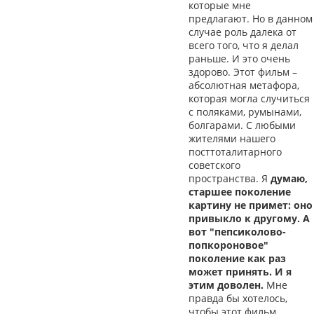
которые мне
предлагают. Но в данном
случае роль далека от
всего того, что я делал
раньше. И это очень
здорово. Этот фильм –
абсолютная метафора,
которая могла случиться
с поляками, румынами,
болгарами. С любыми
жителями нашего
посттоталитарного
советского
пространства. Я
думаю,
старшее поколение
картину не примет: оно
привыкло к другому. А
вот "пепсиколово-
попкороновое"
поколение как раз
может принять. И я
этим доволен.
Мне
правда бы хотелось,
чтобы этот фильм