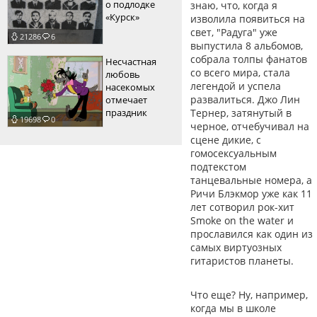
о подлодке
знаю, что, когда я
«Курск»
изволила появиться на
свет, "Радуга" уже
21286
6
выпустила 8 альбомов,
собрала толпы фанатов
Несчастная
со всего мира, стала
любовь
легендой и успела
насекомых
развалиться. Джо Лин
отмечает
праздник
Тернер, затянутый в
19698
0
черное, отчебучивал на
сцене дикие, с
гомосексуальным
подтекстом
танцевальные номера, а
Ричи Блэкмор уже как 11
лет сотворил рок-хит
Smoke on the water и
прославился как один из
самых виртуозных
гитаристов планеты.
Что еще? Ну, например,
когда мы в школе