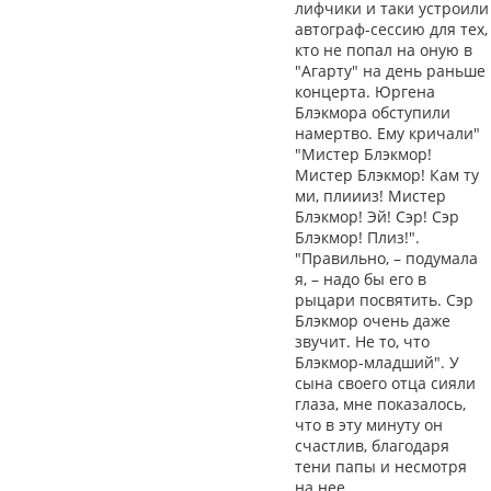
лифчики и таки устроили
автограф-сессию для тех,
кто не попал на оную в
"Агарту" на день раньше
концерта. Юргена
Блэкмора обступили
намертво. Ему кричали"
"Мистер Блэкмор!
Мистер Блэкмор! Кам ту
ми, плиииз! Мистер
Блэкмор! Эй! Сэр! Сэр
Блэкмор! Плиз!".
"Правильно, – подумала
я, – надо бы его в
рыцари посвятить. Сэр
Блэкмор очень даже
звучит. Не то, что
Блэкмор-младший". У
сына своего отца сияли
глаза, мне показалось,
что в эту минуту он
счастлив, благодаря
тени папы и несмотря
на нее.