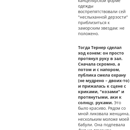
канцелярской форме
одежды
воспрепятствовали сей
"неслыханной дерзости"
приблизиться к
заморским звездам: не
положено.
Тогда Тернер сделал
ход конем: он просто
протянул руку в зал.
Сначала скромно, а
потом и с напором,
публика смела охрану
(не мудрено – двоих-то)
и прижалась к сцене с
криками, "козами" и
протянутыми, аки к
солнцу, руками.
Это
было красиво. Рядом со
мной ликовала женщина,
нескольким моложе моей
бабули. Она подпевала