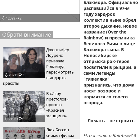
Блэкмора. Официально
пїЅпїЅпїЅпїЅпїЅпїЅпїЅпїЅпїЅпїЅ
распавшийся в 97-м
пїЅпїЅпїЅ
году хард-рок
12099
2
коллектив ныне обрел
пїЅпїЅпїЅпїЅпїЅпїЅпїЅпїЅпїЅпїЅпїЅ
второе дыхание, новое
пїЅпїЅпїЅ
название (Over the
Обрати внимание
Rainbow) и преемника
пїЅпїЅпїЅпїЅпїЅпїЅпїЅпїЅпїЅ
Великого Ричи в лице
Блэкмора-сына. В
Дженнифер
пїЅпїЅпїЅ пїЅпїЅпїЅпїЅпїЅ
Лоуренс
Новосибирске
призвала
отпрыска рок-героя
пїЅпїЅпїЅ пїЅпїЅпїЅпїЅпїЅпїЅ
Голливуд
посвятили в рыцари, а
пересмотреть
сами легенды
23711
3
пїЅпїЅпїЅпїЅпїЅ
стандарты
"тяжеляка"
красоты
признались, что дома
пїЅпїЅпїЅпїЅпїЅпїЅпїЅпїЅпїЅпїЅ
носят розовое и
В «Игру
кормятся со своего
престолов»
огорода.
пришла
«Красная
женщина»
21963
0
Ломать – не строить
Люк Бессон
снимет фильм
Что я знаю о Rainbow?
Я