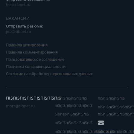
help.sibnet.ru
ВАКАНСИИ
Отправить резюме:
job@sibnet.ru
Правила цитирования
Правила комментирования
Пользовательское соглашение
Политика конфиденциальности
Согласие на обработку персональных данных
ПЇЅПЇЅПЇЅПЇЅПЇЅПЇЅПЇЅПЇЅ
пїЅпїЅпїЅпїЅпїЅпїЅ
пїЅпїЅпїЅпїЅпїЅ
пїЅпїЅпїЅпїЅпїЅпїЅпїЅ
mors@sibnet.ru
пїЅпїЅпїЅпїЅпїЅпїЅпї
Sibnet-пїЅпїЅпїЅпїЅ
пїЅпїЅпїЅпїЅпїЅпїЅпї
пїЅпїЅпїЅпїЅпїЅпїЅпїЅ
пїЅпїЅпїЅпїЅпїЅпїЅпїЅпїЅпїЅпїЅпїЅ
Sibnet пїЅпїЅпїЅпїЅп