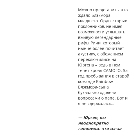
Можно представить, что
ждало Блэкмора-
младшего. Орды старых
поклонников, не имея
возможности услышать
вживую легендарные
рифы Ричи, который
нынче более почитает
акустику, с обожанием
переключились на
Юргена – ведь в нем
течет кровь САМОГО. За
год пребывания в старой
команде Rainbow
Блэкмора-сына
буквально одолели
вопросами о папе. Вот и
я не сдержалась…
— Юрген, вы
неоднократно
говорили, что из-за