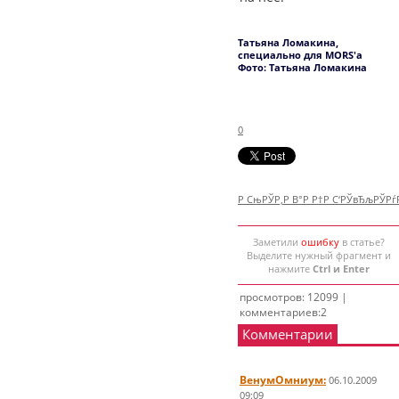
Татьяна Ломакина,
специально для MORS'а
Фото: Татьяна Ломакина
0
Р СњРЎР‚Р В°Р Р†Р С‘РЎвЂљРЎР
Заметили
ошибку
в статье?
Выделите нужный фрагмент и
нажмите
Ctrl и Enter
просмотров: 12099 |
комментариев:2
Комментарии
ВенумОмниум:
06.10.2009
09:09