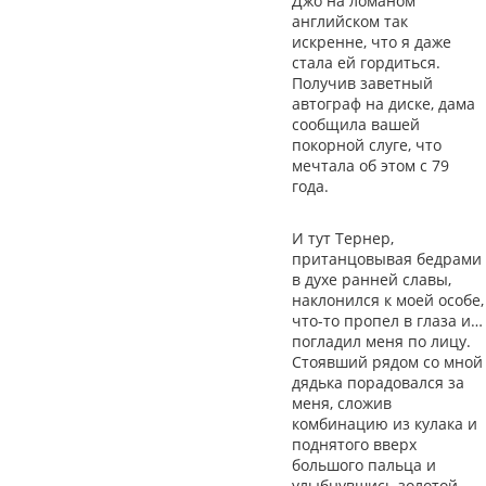
Джо на ломаном
английском так
искренне, что я даже
стала ей гордиться.
Получив заветный
автограф на диске, дама
сообщила вашей
покорной слуге, что
мечтала об этом с 79
года.
И тут Тернер,
пританцовывая бедрами
в духе ранней славы,
наклонился к моей особе,
что-то пропел в глаза и…
погладил меня по лицу.
Стоявший рядом со мной
дядька порадовался за
меня, сложив
комбинацию из кулака и
поднятого вверх
большого пальца и
улыбнувшись золотой