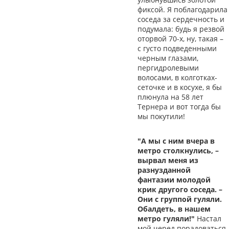
фиксой. Я поблагодарила
соседа за сердечность и
подумала: будь я резвой
оторвой 70-х, ну, такая –
с густо подведенными
черным глазами,
пергидролевыми
волосами, в колготках-
сеточке и в косухе, я бы
плюнула на 58 лет
Тернера и вот тогда бы
мы покутили!
"А мы с ним вчера в
метро столкнулись, –
вырвал меня из
разнузданной
фантазии молодой
крик другого соседа. –
Они с группой гуляли.
Обалдеть, в нашем
метро гуляли!"
Настал
мой черед порадоваться