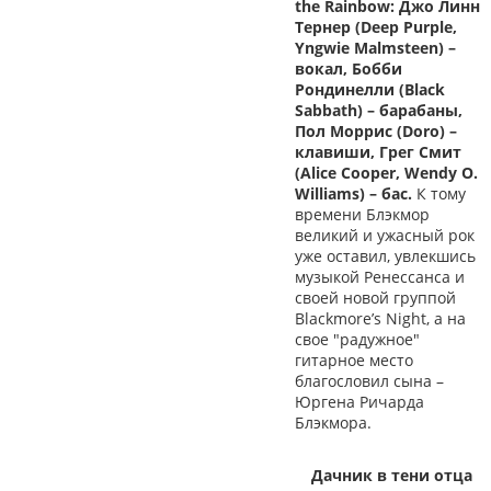
the Rainbow: Джо Линн
Тернер (Deep Purple,
Yngwie Malmsteen) –
вокал, Бобби
Рондинелли (Black
Sabbath) – барабаны,
Пол Моррис (Doro) –
клавиши, Грег Смит
(Alice Cooper, Wendy O.
Williams) – бас.
К тому
времени Блэкмор
великий и ужасный рок
уже оставил, увлекшись
музыкой Ренессанса и
своей новой группой
Blackmore’s Night, а на
свое "радужное"
гитарное место
благословил сына –
Юргена Ричарда
Блэкмора.
Дачник в тени отца