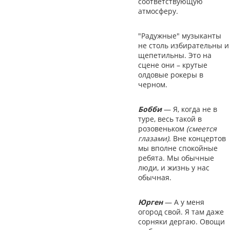
соответствующую
атмосферу.
"Радужные" музыканты
не столь избирательны и
щепетильны. Это на
сцене они – крутые
олдовые рокеры в
черном.
Бобби
— Я, когда не в
туре, весь такой в
розовеньком
(смеется
глазами)
. Вне концертов
мы вполне спокойные
ребята. Мы обычные
люди, и жизнь у нас
обычная.
Юрген
— А у меня
огород свой. Я там даже
сорняки дергаю. Овощи