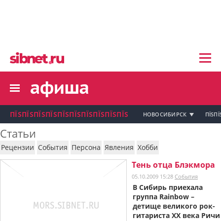
пїЅпїЅпїЅ пїЅпїЅпїЅпїЅпїЅпїЅпїЅ пїЅпї
пїЅпїЅпїЅпїЅпїЅпїЅпїЅ
пїЅпїЅпїЅпїЅпїЅ
пїЅпїЅпїЅпїЅпїЅпїЅпїЅпїЅ
пїЅпїЅпїЅпїЅпїЅпїЅпїЅ
пїЅпїЅпїЅ пїЅпїЅпїЅпїЅпїЅпїЅпїЅ
пїЅпїЅпїЅ пїЅпїЅпїЅпїЅпїЅпїЅпїЅ
пїЅпїЅпїЅ
ПЇЅПЇЅПЇЅПЇЅПЇЅПЇЅПЇЅПЇЅПЇЅПЇЅ
НОВОСИБИРСК
ПЇЅПЇ
пїЅпїЅпїЅпїЅпїЅпїЅпїЅпїЅпїЅпїЅпї
Статьи
пїЅпїЅпїЅ
Рецензии
События
Персона
Явления
Хобби
пїЅпїЅпїЅ пїЅпїЅпїЅпїЅпїЅпїЅпїЅ пїЅпїЅ
пїЅпїЅпїЅпїЅпїЅпїЅпїЅпїЅпїЅ
Тень отца Блэкмора
пїЅпїЅпїЅпїЅпїЅ
05.10.2009 15:28
События
пїЅпїЅпїЅ пїЅпїЅпїЅпїЅпїЅ
В Сибирь приехала
группа Rainbow –
пїЅпїЅпїЅ пїЅпїЅпїЅпїЅпїЅпїЅ
пїЅпїЅпїЅ пїЅпїЅпїЅпїЅпїЅпїЅпїЅ
детище великого рок-
гитариста ХХ века Ричи
пїЅпїЅпїЅпїЅпїЅ
пїЅпїЅпїЅ пїЅпїЅпїЅпїЅпїЅпїЅпїЅ