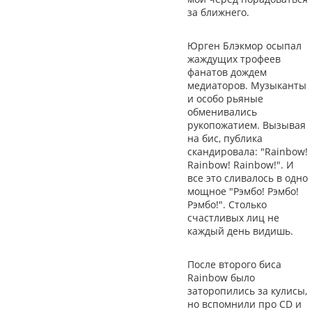
за ближнего.
Юрген Блэкмор осыпал
жаждущих трофеев
фанатов дождем
медиаторов. Музыканты
и особо рьяные
обменивались
рукопожатием. Вызывая
на бис, публика
скандировала: "Rainbow!
Rainbow! Rainbow!". И
все это сливалось в одно
мощное "Рэмбо! Рэмбо!
Рэмбо!". Столько
счастливых лиц не
каждый день видишь.
После второго биса
Rainbow было
заторопились за кулисы,
но вспомнили про CD и