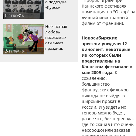
"Пророк"
(гран-при
о подлодке
Каннского фестиваля,
«Курск»
номинация на "Оскар" за
21300
6
лучший иностранный
фильм от Франции).
Несчастная
любовь
насекомых
Новосибирские
отмечает
зрители увидели 12
праздник
кинолент, некоторые
19709
0
из которых были
представлены на
Каннском фестивале в
мае 2009 года.
К
сожалению,
большинство
французских фильмов
никогда не выйдут в
широкий прокат в
России. И увидеть их
теперь можно будет,
разве что, без перевода,
где-то скачав (что очень
нехорошо) или заказав
непосредственно на