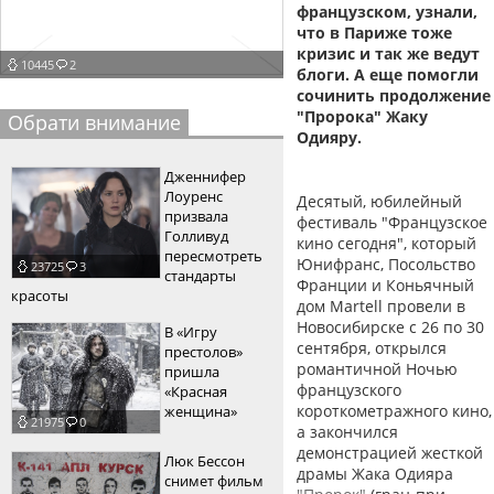
французском, узнали,
пїЅпїЅпїЅпїЅпїЅпїЅпїЅпїЅпїЅпїЅ
пїЅпїЅпїЅ
что в Париже тоже
кризис и так же ведут
10445
2
пїЅпїЅпїЅпїЅпїЅпїЅпїЅпїЅпїЅпїЅпїЅ
блоги. А еще помогли
сочинить продолжение
пїЅпїЅпїЅ
"Пророка" Жаку
Обрати внимание
Одияру.
пїЅпїЅпїЅпїЅпїЅпїЅпїЅпїЅпїЅ
Дженнифер
пїЅпїЅпїЅ пїЅпїЅпїЅпїЅпїЅ
Лоуренс
Десятый, юбилейный
призвала
фестиваль "Французское
пїЅпїЅпїЅ пїЅпїЅпїЅпїЅпїЅпїЅ
Голливуд
кино сегодня", который
пересмотреть
Юнифранс, Посольство
23725
3
пїЅпїЅпїЅпїЅпїЅ
стандарты
Франции и Коньячный
красоты
дом Martell провели в
пїЅпїЅпїЅпїЅпїЅпїЅпїЅпїЅпїЅпїЅ
Новосибирске с 26 по 30
В «Игру
сентября, открылся
престолов»
романтичной Ночью
пришла
французского
«Красная
короткометражного кино,
женщина»
21975
0
а закончился
демонстрацией жесткой
Люк Бессон
драмы Жака Одияра
снимет фильм