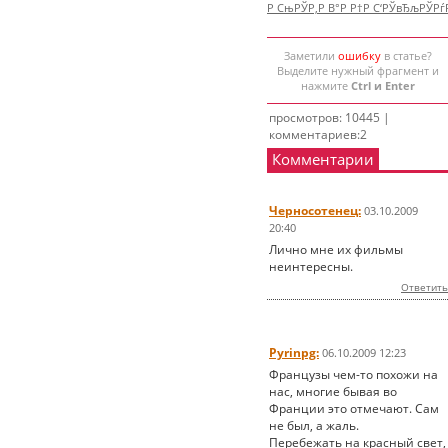
Р СњРЎР‚Р В°Р Р†Р С‘РЎвЂљРЎР
Заметили
ошибку
в статье?
Выделите нужный фрагмент и
нажмите
Ctrl и Enter
просмотров: 10445 |
комментариев:2
Комментарии
Черносотенец:
03.10.2009
20:40
Лично мне их фильмы
неинтересны.
Ответить
Pyrinpg:
06.10.2009 12:23
Французы чем-то похожи на
нас, многие бывая во
Франции это отмечают. Сам
не был, а жаль.
Перебежать на красный свет,