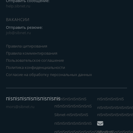
Отправить сообщение:
help.sibnet.ru
ВАКАНСИИ
Отправить резюме:
job@sibnet.ru
Правила цитирования
Правила комментирования
Пользовательское соглашение
Политика конфиденциальности
Согласие на обработку персональных данных
ПЇЅПЇЅПЇЅПЇЅПЇЅПЇЅПЇЅПЇЅ
пїЅпїЅпїЅпїЅпїЅпїЅ
пїЅпїЅпїЅпїЅпїЅ
пїЅпїЅпїЅпїЅпїЅпїЅпїЅ
mors@sibnet.ru
пїЅпїЅпїЅпїЅпїЅпїЅпї
Sibnet-пїЅпїЅпїЅпїЅ
пїЅпїЅпїЅпїЅпїЅпїЅпї
пїЅпїЅпїЅпїЅпїЅпїЅпїЅ
пїЅпїЅпїЅпїЅпїЅпїЅпїЅпїЅпїЅпїЅпїЅ
Sibnet пїЅпїЅпїЅпїЅп