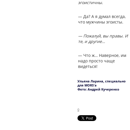
эгоистичны.
— Да? А я думал всегда,
что мужчины эгоисты.
— Пожалуй, вы правы. И
те, и другие…
— Что ж… Наверное, им
надо просто чаще
видеться!
Ульяна Ларина, специально
для MORS'а
Фото: Андрей Кучеренко
0