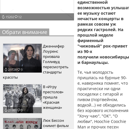
единственной
пїЅпїЅпїЅпїЅпїЅпїЅпїЅпїЅпїЅпїЅ
возможностью услыша
пїЅпїЅпїЅ
ее музыку остают
15202
12
нечастые концерты в
пїЅпїЅпїЅпїЅпїЅпїЅпїЅпїЅпїЅпїЅпїЅ
рамках совсем уж
пїЅпїЅпїЅ
редких гастролей. На
Обрати внимание
прошлой неделе
пїЅпїЅпїЅпїЅпїЅпїЅпїЅпїЅпїЅ
фирменный
"чижовый" рок-привет
Дженнифер
пїЅпїЅпїЅ пїЅпїЅпїЅпїЅпїЅ
Лоуренс
из 90-х
призвала
получили новосибирц
пїЅпїЅпїЅ пїЅпїЅпїЅпїЅпїЅпїЅ
Голливуд
и барнаульцы.
пересмотреть
23728
3
пїЅпїЅпїЅпїЅпїЅ
стандарты
Те, чья молодость
красоты
пришлась на бурные 90-
пїЅпїЅпїЅпїЅпїЅпїЅпїЅпїЅпїЅпїЅ
е, наверняка помнят, что
В «Игру
практически ни одни
престолов»
посиделки с гитарой и
пришла
пивом (портвейном,
«Красная
водкой…) не обходились
женщина»
без хорового исполнения
21981
0
"Хочу чаю", "ОК", "О
Люк Бессон
любви", Hoochie Coochie
снимет фильм
Man и прочих песен