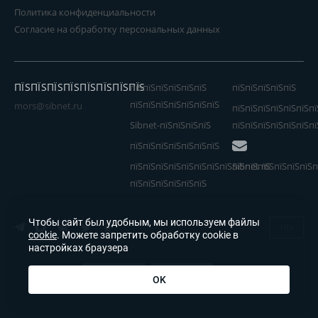
Политика конфиденциальности
Согласие на обработку персональных данных
ПЇЅПЇЅПЇЅПЇЅПЇЅПЇЅПЇЅПЇЅ
пїЅпїЅпїЅпїЅпїЅпїЅ
пїЅпїЅпїЅпїЅпїЅ
пїЅпїЅпїЅпїЅпїЅпїЅпїЅ
mors@sibnet.ru
пїЅпїЅпїЅпїЅпїЅпїЅпї
Sibnet-пїЅпїЅпїЅпїЅ
пїЅпїЅпїЅпїЅпїЅпїЅпї
пїЅпїЅпїЅпїЅпїЅпїЅпїЅ
пїЅпїЅпїЅпїЅпїЅпїЅпїЅпїЅпїЅпїЅпїЅ
Sibnet пїЅпїЅпїЅпїЅп
пїЅпїЅпїЅпїЅпїЅпїЅ
Чтобы сайт был удобным, мы используем файлы
18+
cookie
. Можете запретить обработку cookie в
настройках браузера
OK