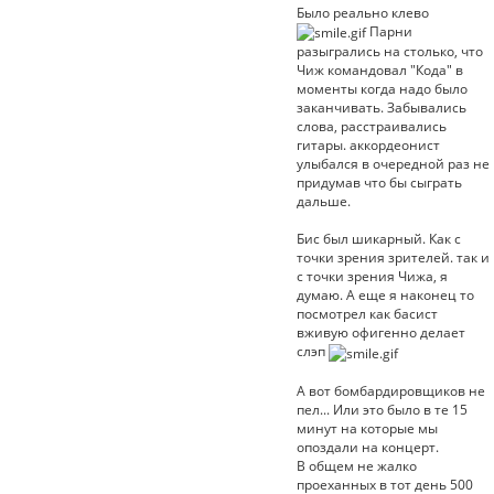
Было реально клево
Парни
разыгрались на столько, что
Чиж командовал "Кода" в
моменты когда надо было
заканчивать. Забывались
слова, расстраивались
гитары. аккордеонист
улыбался в очередной раз не
придумав что бы сыграть
дальше.
Бис был шикарный. Как с
точки зрения зрителей. так и
с точки зрения Чижа, я
думаю. А еще я наконец то
посмотрел как басист
вживую офигенно делает
слэп
А вот бомбардировщиков не
пел... Или это было в те 15
минут на которые мы
опоздали на концерт.
В общем не жалко
проеханных в тот день 500