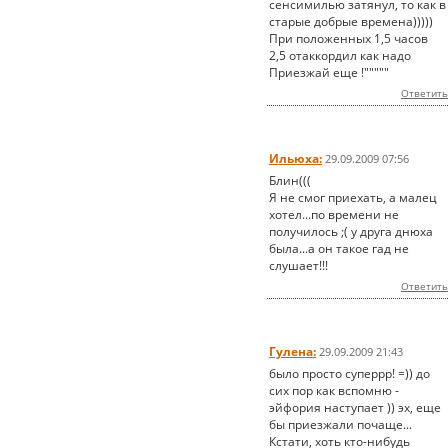
сенсимилью затянул, то как в
старые добрые времена)))))
При положенных 1,5 часов
2,5 отаккордил как надо
Приезжай еще !"""""
Ответить
Ильюха:
29.09.2009 07:56
Блин(((
Я не смог приехать, а малец
хотел...по времени не
получилось ;( у друга днюха
была...а он такое гад не
слушает!!!
Ответить
Гулена:
29.09.2009 21:43
было просто суперрр! =)) до
сих пор как вспомню -
эйфория наступает )) эх, еще
бы приезжали почаще...
Кстати, хоть кто-нибудь