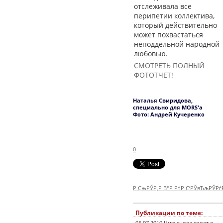
отслеживала все
перипетии коллектива,
который действительно
может похвастаться
неподдельной народной
любовью.
СМОТРЕТЬ ПОЛНЫЙ
ФОТОТЧЕТ!
Наталья Свиридова,
специально для MORS'а
Фото: Андрей Кучеренко
0
Р СњРЎР‚Р В°Р Р†Р С‘РЎвЂљРЎР
Публикации по теме: