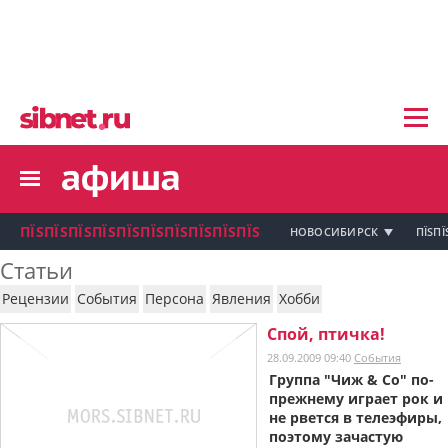
пїЅпїЅпїЅ пїЅпїЅпїЅпїЅпїЅпїЅпїЅ пїЅпї
пїЅпїЅпїЅпїЅпїЅпїЅпїЅ
пїЅпїЅпїЅпїЅпїЅ
пїЅпїЅпїЅпїЅпїЅпїЅпїЅпїЅ
пїЅпїЅпїЅпїЅпїЅпїЅпїЅ
пїЅпїЅпїЅ пїЅпїЅпїЅпїЅпїЅпїЅпїЅ
пїЅпїЅпїЅ пїЅпїЅпїЅпїЅпїЅпїЅпїЅ
пїЅпїЅпїЅ
ПЇЅПЇЅПЇЅПЇЅПЇЅПЇЅПЇЅПЇЅПЇЅПЇЅ
НОВОСИБИРСК
ПЇЅПЇ
пїЅпїЅпїЅпїЅпїЅпїЅпїЅпїЅпїЅпїЅпї
Статьи
пїЅпїЅпїЅ
Рецензии
События
Персона
Явления
Хобби
пїЅпїЅпїЅ пїЅпїЅпїЅпїЅпїЅпїЅпїЅ пїЅпїЅ
пїЅпїЅпїЅпїЅпїЅпїЅпїЅпїЅпїЅ
Спой, птичка!
пїЅпїЅпїЅпїЅпїЅ
28.09.2009 09:40
События
пїЅпїЅпїЅ пїЅпїЅпїЅпїЅпїЅ
Группа "Чиж & Со" по-
прежнему играет рок и
пїЅпїЅпїЅ пїЅпїЅпїЅпїЅпїЅпїЅ
пїЅпїЅпїЅ пїЅпїЅпїЅпїЅпїЅпїЅпїЅ
не рвется в телеэфиры,
поэтому зачастую
пїЅпїЅпїЅпїЅпїЅ
пїЅпїЅпїЅ пїЅпїЅпїЅпїЅпїЅпїЅпїЅ