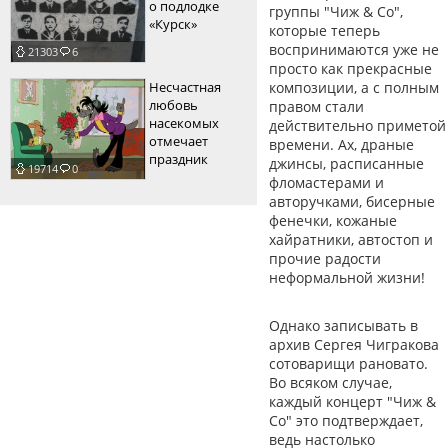
о подлодке
группы "Чиж & Со",
«Курск»
которые теперь
воспринимаются уже не
21303
6
просто как прекрасные
Несчастная
композиции, а с полным
любовь
правом стали
насекомых
действительно приметой
отмечает
времени. Ах, драные
праздник
джинсы, расписанные
19714
0
фломастерами и
авторучками, бисерные
фенечки, кожаные
хайратники, автостоп и
прочие радости
неформальной жизни!
Однако записывать в
архив Сергея Чигракова
сотоварищи рановато.
Во всяком случае,
каждый концерт "Чиж &
Со" это подтверждает,
ведь настолько