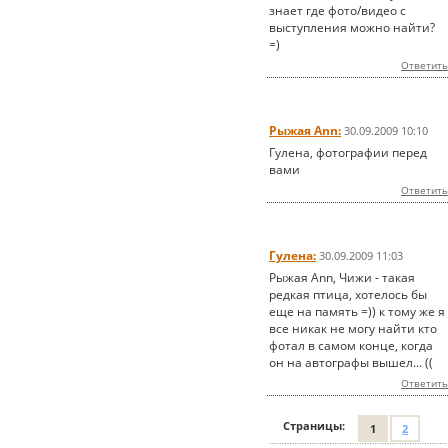
знает где фото/видео с
выступления можно найти?
=)
Ответить
Рыжая Ann:
30.09.2009 10:10
Гулена, фотографии перед
вами
Ответить
Гулена:
30.09.2009 11:03
Рыжая Ann, Чижи - такая
редкая птица, хотелось бы
еще на память =)) к тому же я
все никак не могу найти кто
фотал в самом конце, когда
он на автографы вышел... ((
Ответить
Страницы:
1
2