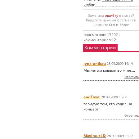
05.07.2010
Чиж снова споет о
любви
Заметили
ошибку
в статье?
Выделите нужный фрагмент и
нажмите
Ctrl и Enter
просмотров: 15202 |
комментариев:12
Комментарии
lynx-unikat:
28.09.2009 14:14
Мы летим ковыля во мгле....
Ответить
andToxa:
28.09.2009 15:00
завидую тем, кто ходил на
концерт!
Ответить
MaximusLK:
28.09.2009 15:22