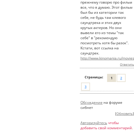
прежнему говорю про фильм
все, что я думаю. Этот фильм
был бы из категории так
себе, не будь там клевого
саундтрека и этих двух
крутых актеров. Но они
вывели его из темы "так
себе" в "рекомендую
посмотреть хотя бы разок".
Кстати, вот ссылка на
саундтрек.
http://www.kinomania.ru/movie
Ответить
Страницы:
1
2
3
Обсуждение
на форуме
сибнет
[
Обновить
]
Авторизуйтесь
чтобы
добавить свой комментарий.