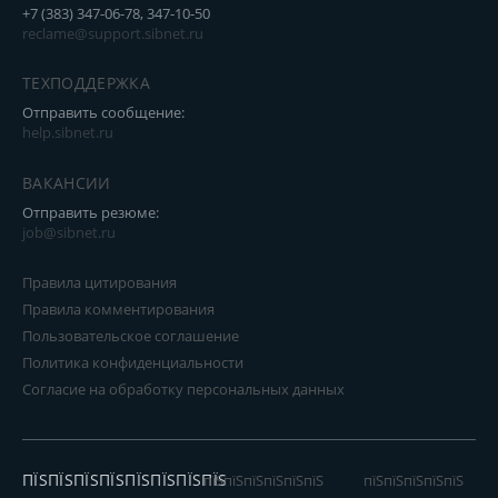
+7 (383) 347-06-78, 347-10-50
reclame@support.sibnet.ru
ТЕХПОДДЕРЖКА
Отправить сообщение:
help.sibnet.ru
ВАКАНСИИ
Отправить резюме:
job@sibnet.ru
Правила цитирования
Правила комментирования
Пользовательское соглашение
Политика конфиденциальности
Согласие на обработку персональных данных
ПЇЅПЇЅПЇЅПЇЅПЇЅПЇЅПЇЅПЇЅ
пїЅпїЅпїЅпїЅпїЅпїЅ
пїЅпїЅпїЅпїЅпїЅ