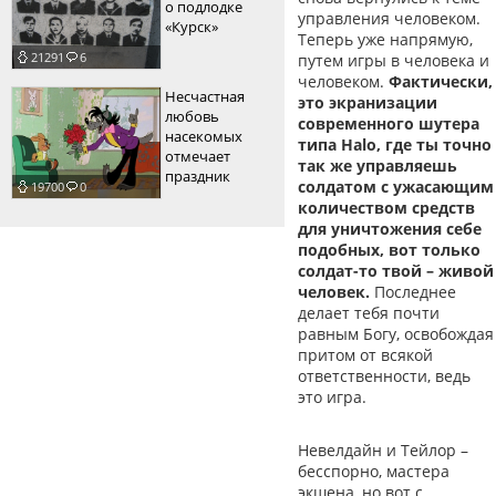
о подлодке
управления человеком.
«Курск»
Теперь уже напрямую,
21291
6
путем игры в человека и
человеком.
Фактически,
Несчастная
это экранизации
любовь
современного шутера
насекомых
типа Halo, где ты точно
отмечает
так же управляешь
праздник
солдатом с ужасающим
19700
0
количеством средств
для уничтожения себе
подобных, вот только
солдат-то твой – живой
человек.
Последнее
делает тебя почти
равным Богу, освобождая
притом от всякой
ответственности, ведь
это игра.
Невелдайн и Тейлор –
бесспорно, мастера
экшена, но вот с