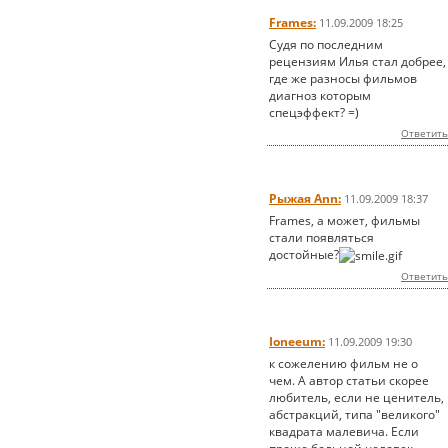
Frames:
11.09.2009 18:25
Судя по последним
рецензиям Илья стал добрее,
где же разносы фильмов
диагноз которым
спецэффект? =)
Ответить
Рыжая Ann:
11.09.2009 18:37
Frames, а может, фильмы
стали появляться
достойные?
Ответить
Ioneeum:
11.09.2009 19:30
к сожелению фильм не о
чем. А автор статьи скорее
любитель, если не ценитель,
абстракций, типа "великого"
квадрата малевича. Если