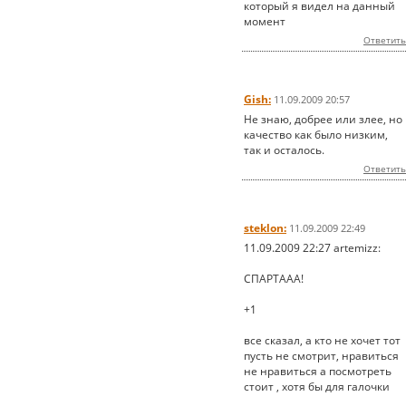
который я видел на данный
момент
Ответить
Gish:
11.09.2009 20:57
Не знаю, добрее или злее, но
качество как было низким,
так и осталось.
Ответить
steklon:
11.09.2009 22:49
11.09.2009 22:27 artemizz:
СПАРТААА!
+1
все сказал, а кто не хочет тот
пусть не смотрит, нравиться
не нравиться а посмотреть
стоит , хотя бы для галочки