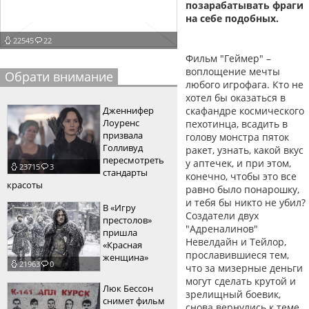
позарабатывать фраги
пїЅпїЅпїЅпїЅпїЅпїЅпїЅпїЅпїЅпїЅ
на себе подобных.
пїЅпїЅпїЅ
22545
22
пїЅпїЅпїЅпїЅпїЅпїЅпїЅпїЅпїЅпїЅпїЅ
Фильм "Геймер" –
пїЅпїЅпїЅ
воплощение мечты
Обрати внимание
любого игрофага. Кто не
пїЅпїЅпїЅпїЅпїЅпїЅпїЅпїЅпїЅ
хотел бы оказаться в
Дженнифер
скафандре космического
пїЅпїЅпїЅ пїЅпїЅпїЅпїЅпїЅ
Лоуренс
пехотинца, всадить в
призвала
голову монстра пяток
пїЅпїЅпїЅ пїЅпїЅпїЅпїЅпїЅпїЅ
Голливуд
ракет, узнать, какой вкус
пересмотреть
у аптечек, и при этом,
23715
3
пїЅпїЅпїЅпїЅпїЅ
стандарты
конечно, чтобы это все
красоты
равно было понарошку,
пїЅпїЅпїЅпїЅпїЅпїЅпїЅпїЅпїЅпїЅ
и тебя бы никто не убил?
В «Игру
Создатели двух
престолов»
"Адреналинов"
пришла
Невелдайн и Тейлор,
«Красная
прославившиеся тем,
женщина»
21963
0
что за мизерные деньги
могут сделать крутой и
Люк Бессон
зрелищный боевик,
снимет фильм
снова вернулись к теме