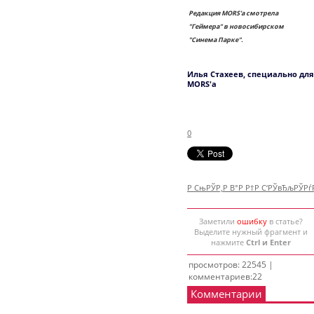
Редакция MORS'а смотрела
"Геймера" в новосибирском
"Синема Парке".
Илья Стахеев, специально для
MORS'а
0
Р СњРЎР‚Р В°Р Р†Р С‘РЎвЂљРЎР
Заметили
ошибку
в статье?
Выделите нужный фрагмент и
нажмите
Ctrl и Enter
просмотров: 22545 |
комментариев:22
Комментарии