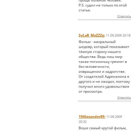
проще больной человек.
P.S. судил не только по этой
статье.
Ответить
SyLaR_MoZZZg:
11.09.2009 20:18
Фильм - аморальный
шедевр, который показывает
тёмную сторону нашего
общества. Ведь наш мир
также потихоньку грязнет в
бесчеловечности,
извращении и задротстве.
От создателей Адреналина я
другого и не ожидал, поэтому
получил много удовольствия
от просмотра.
Ответить
19Alesander89:
11.09.2009
20:32
Воше самый крутой фильм,