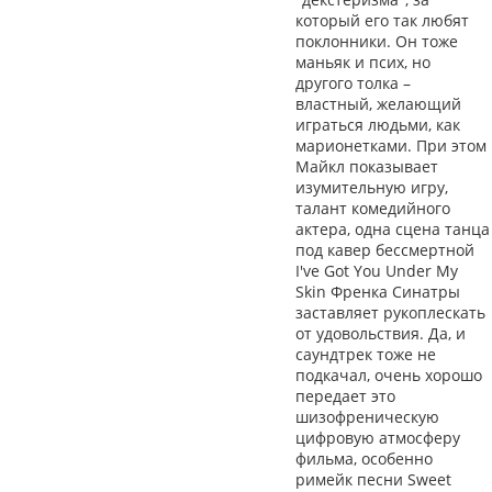
который его так любят
поклонники. Он тоже
маньяк и псих, но
другого толка –
властный, желающий
играться людьми, как
марионетками. При этом
Майкл показывает
изумительную игру,
талант комедийного
актера, одна сцена танца
под кавер бессмертной
I've Got You Under My
Skin Френка Синатры
заставляет рукоплескать
от удовольствия. Да, и
саундтрек тоже не
подкачал, очень хорошо
передает это
шизофреническую
цифровую атмосферу
фильма, особенно
римейк песни Sweet