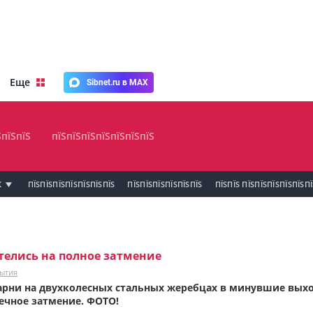
Еще
Sibnet.ru в MAX
ЅпїЅпїЅ
пїЅпїЅпїЅпїЅпїЅпїЅпїЅ
К
ПЇЅПЇЅПЇЅПЇЅПЇЅПЇЅПЇЅ
ПЇЅПЇЅПЇЅПЇЅПЇЅПЇЅ
ПЇЅПЇЅ ПЇЅПЇЅПЇЅПЇЅПЇЅП
телись на полное затмение
ытия
арни на двухколесных стальных жеребцах в минувшие выхо
ечное затмение. ФОТО!