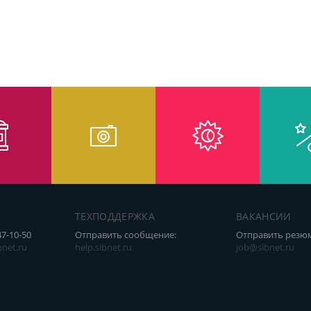
ТЕХПОДДЕРЖКА
ВАКАНСИИ
47-10-50
Отправить сообщение:
Отправить резю
net.ru
help.sibnet.ru
job@sibnet.ru