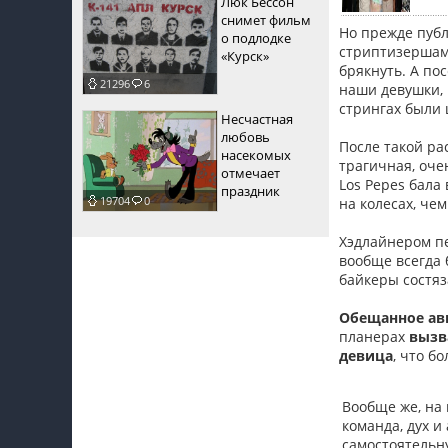
Люк Бессон
снимет фильм
Но прежде публ
о подлодке
стриптизершами
«Курск»
брякнуть. А по
21296
6
наши девушки, 
стрингах были
Несчастная
любовь
После такой ра
насекомых
трагичная, оче
отмечает
Los Pepes бала
праздник
19704
0
на колесах, чем
Хэдлайнером пе
вообще всегда 
байкеры состяз
Обещанное а
планерах
вызв
девица
, что б
Вообще же, на 
команда, дух и
самостоятельн