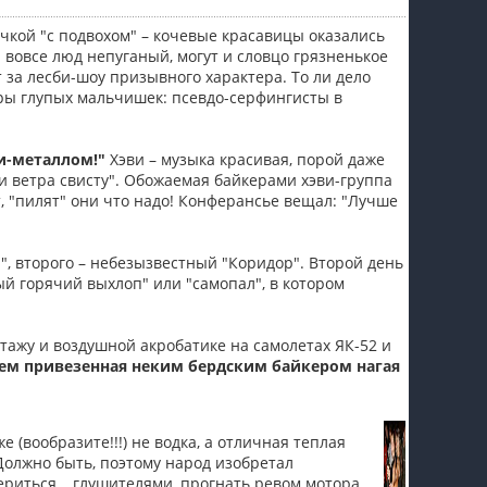
чкой "с подвохом" – кочевые красавицы оказались
 вовсе люд непуганый, могут и словцо грязненькое
за лесби-шоу призывного характера. То ли дело
гры глупых мальчишек: псевдо-серфингисты в
и-металлом!"
Хэви – музыка красивая, порой даже
 и ветра свисту". Обожаемая байкерами хэви-группа
т, "пилят" они что надо! Конферансье вещал: "Лучше
, второго – небезызвестный "Коридор". Второй день
ый горячий выхлоп" или "самопал", в котором
ажу и воздушной акробатике на самолетах ЯК-52 и
 чем привезенная неким бердским байкером нагая
 (вообразите!!!) не водка, а отличная теплая
Должно быть, поэтому народ изобретал
ериться… глушителями, прогнать ревом мотора