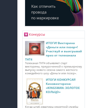
Конкурсы
ИТОГИ! Викторина
«Деньги или позор»!
Участвуй и выигрывай
приз от телеканала
ТНТ4
Телеканал ТНТ4 объявляет старт
викторины, приуроченной к премьерному
выпуску нового сезона самого жесткого
комедийного шоу «Деньги или позор».
ИТОГИ КОНКУРСА!!!
Киновикторина:
«KINGSMAN: ЗОЛОТОЕ
КОЛЬЦО»
Когда штаб-квартиры секретной службы