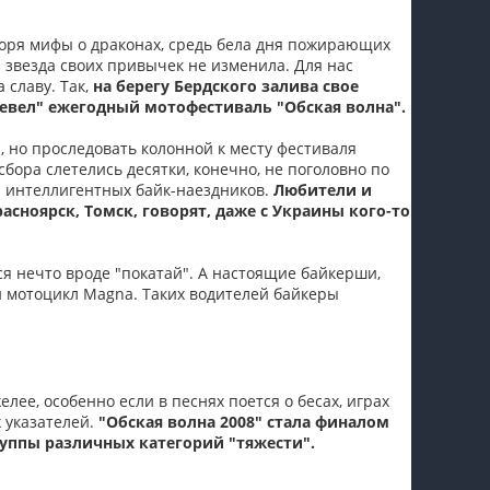
пїЅпїЅпїЅпїЅпїЅпїЅпїЅпїЅпїЅпїЅ
воря мифы о драконах, средь бела дня пожирающих
я звезда своих привычек не изменила. Для нас
 славу. Так,
на берегу Бердского залива свое
ревел" ежегодный мотофестиваль "Обская волна".
 но проследовать колонной к месту фестиваля
сбора слетелись десятки, конечно, не поголовно по
и интеллигентных байк-наездников.
Любители и
асноярск, Томск, говорят, даже с Украины кого-то
ся нечто вроде "покатай". А настоящие байкерши,
й мотоцикл Magna. Таких водителей байкеры
лее, особенно если в песнях поется о бесах, играх
 указателей.
"Обская волна 2008" стала финалом
руппы различных категорий "тяжести".