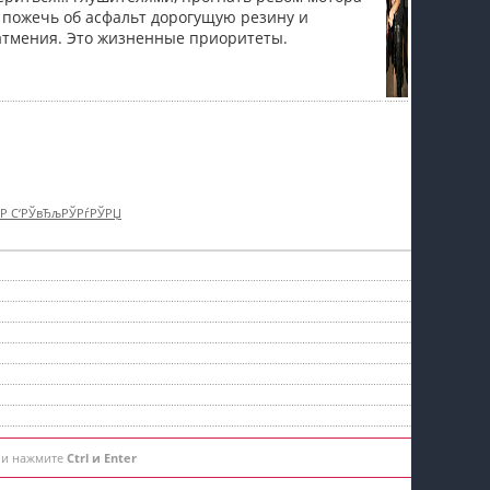
, пожечь об асфальт дорогущую резину и
затмения. Это жизненные приоритеты.
†Р С‘РЎвЂљРЎРѓРЎРЏ
 и нажмите
Ctrl и Enter