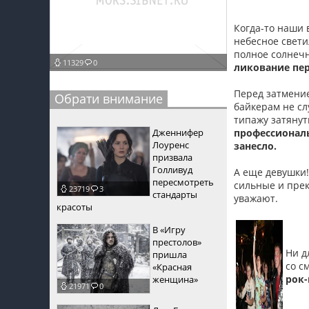
пїЅпїЅпїЅ
Когда-то наши 
небесное свети
пїЅпїЅпїЅпїЅпїЅпїЅпїЅпїЅпїЅпїЅпїЅ
полное солнечн
11329
0
ликование пер
пїЅпїЅпїЅ
Перед затмение
пїЅпїЅпїЅпїЅпїЅпїЅпїЅпїЅпїЅ
Обрати внимание
байкерам не сл
пїЅпїЅпїЅ пїЅпїЅпїЅпїЅпїЅ
типажу затянут
Дженнифер
профессионалы
пїЅпїЅпїЅ пїЅпїЅпїЅпїЅпїЅпїЅ
Лоуренс
занесло.
призвала
пїЅпїЅпїЅпїЅпїЅ
Голливуд
А еще девушки!
пересмотреть
сильные и прек
23719
3
пїЅпїЅпїЅпїЅпїЅпїЅпїЅпїЅпїЅпїЅ
стандарты
уважают.
красоты
В «Игру
престолов»
Ни д
пришла
со с
«Красная
рок-
женщина»
21971
0