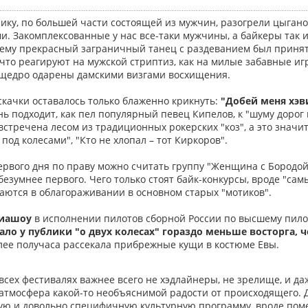
ику, по большей части состоящей из мужчин, разогрели цыгано
. Закомплексованные у нас все-таки мужчины, а байкеры так и
сему прекрасный заграничный танец с раздеванием был принят 
что реагируют на мужской стриптиз, как на милые забавные и
 щедро одарены дамскими визгами восхищения.
скачки оставалось только блаженно крикнуть:
"Добей меня хэв
нь подходит, как пел популярный певец Кипелов, к "шуму дорог
 встречена лесом из традиционных рокерских "коз", а это значи
 под колесами", "Кто не хлопал – тот Киркоров".
рвого дня по праву можно считать группу "Женщина с Бородой"
безумнее первого. Чего только стоят байк-конкурсы, вроде "сам
аются в облагораживании в основном старых "мотиков".
виашоу
в исполнении пилотов сборной России по высшему пилот
ало у публики "о двух колесах" гораздо меньше восторга,
олее получаса рассекала прибрежные кущи в костюме Евы.
всех фестивалях важнее всего не хэдлайнеры, не зрелище, и даже
 атмосфера какой-то необъяснимой радости от происходящего. 
ую и довольно специфичную культурную программу, вроде пом