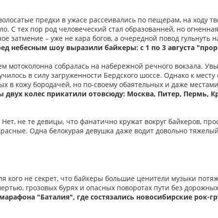
волосатые предки в ужасе рассеивались по пещерам, на ходу т
ло. С тех пор род человеческий стал образованней, но огненна
ое затмение – уже не кара богов, а очередной повод гульнуть на
ед небесным шоу выразили байкеры: с 1 по 3 августа "про
м мотоколонна собралась на набережной речного вокзала. Увы,
училось в силу загруженности Бердского шоссе. Однако к месту 
ых в кожу бородачей, но по-своему обаятельных и даже местам
 двух колес прикатили отовсюду: Москва, Питер, Пермь, Кр
 Нет, не те девицы, что фанатично кружат вокруг байкеров, про
расные. Одна белокурая девушка даже водит довольно тяжелы
ля кого не секрет, что байкеры большие ценители музыки потяже
мертью, грозовых бурях и опасных поворотах пути без дорожных
марафона "Баталия", где состязались новосибирские рок-г