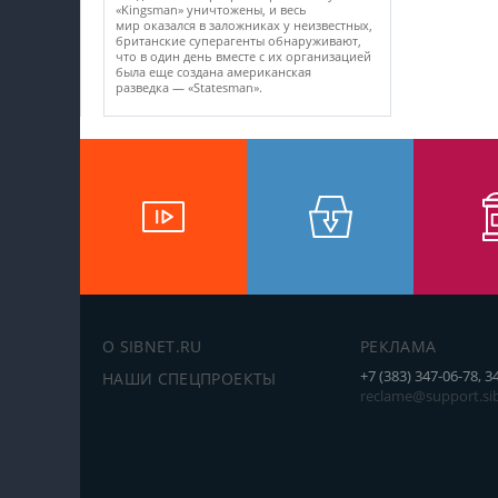
«Kingsman» уничтожены, и весь
мир оказался в заложниках у неизвестных,
британские суперагенты обнаруживают,
что в один день вместе с их организацией
была еще создана американская
разведка — «Statesman».
О SIBNET.RU
РЕКЛАМА
+7 (383) 347-06-78, 3
НАШИ СПЕЦПРОЕКТЫ
reclame@support.sib