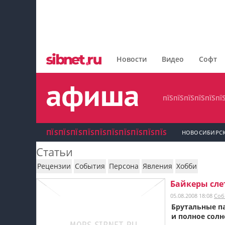
пїЅпїЅпїЅпїЅпїЅпїЅпїЅ
пїЅпїЅпїЅпїЅпїЅпїЅпїЅпїЅ
Новости
Видео
Софт
пїЅпїЅпїЅпїЅпїЅпїЅпїЅ
пїЅпїЅпїЅпїЅпїЅпї
ПЇЅПЇЅПЇЅПЇЅПЇЅПЇЅПЇЅПЇЅПЇЅПЇЅ
НОВОСИБИРС
Статьи
пїЅпїЅпїЅ пїЅпїЅпїЅпїЅпїЅпїЅпїЅ пїЅпїЅ
Рецензии
События
Персона
Явления
Хобби
пїЅпїЅпїЅпїЅпїЅ
Байкеры сле
05.08.2008 18:08
Соб
пїЅпїЅпїЅ пїЅпїЅпїЅпїЅпїЅпїЅпїЅ
Брутальные п
и полное солн
пїЅпїЅпїЅ пїЅпїЅпїЅпїЅпїЅпїЅпїЅ