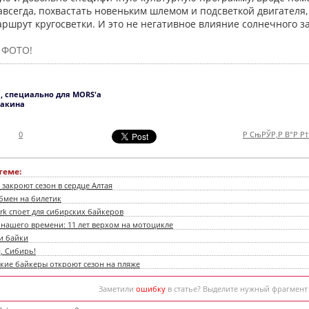
авсегда, похвастать новеньким шлемом и подсветкой двигателя
аршрут кругосветки. И это не негативное влияние солнечного 
 ФОТО!
, специально для MORS'а
макина
0
Р СњРЎР‚Р В°Р Р
теме:
закроют сезон в сердце Алтая
обмен на билетик
rk споет для сибирских байкеров
 нашего времени: 11 лет верхом на мотоцикле
и байки
, Сибирь!
кие байкеры откроют сезон на пляже
Заметили
ошибку
в статье? Выделите нужный фрагмент