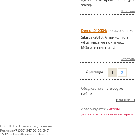
звезд.
Ответить
Demon540504:
14.08.2009 11:39
Sibiryak2010: А прикол то в
чём? мысь не понятна...
МОжите пояснить?
Ответить
Страницы:
1
2
Обсуждение
на форуме
сибнет
[
Обновить
]
Авторизуйтесь
чтобы
добавить свой комментарий.
О SIBNET.RU
Наши спецпроекты
Реклама
+7 (383) 347-06-78, 347-
10-50
reclame@support.sibnet.ru