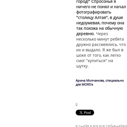
город!" Спросонья я
ничего не понял и начал
фотографировать
"столицу Алтая", в душе
недоумевая, почему она
так похожа на обычную
деревню
. Через
несколько минут ребята
дружно рассмеялись, что
их и выдало. Я же был в
шоке от того, как легко
смог "купиться" на
шутку.
Арина Молчанова, специально
для MORS'а
0
Р СњРЎР‚Р В°Р Р†Р С‘РЎвЂљРЎР