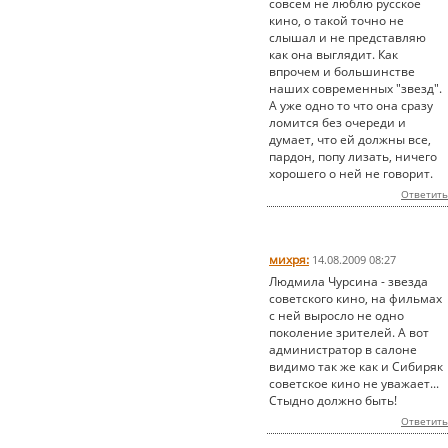
совсем не люблю русское
кино, о такой точно не
слышал и не представляю
как она выглядит. Как
впрочем и большинстве
наших современных "звезд".
А уже одно то что она сразу
ломится без очереди и
думает, что ей должны все,
пардон, попу лизать, ничего
хорошего о ней не говорит.
Ответить
михря:
14.08.2009 08:27
Людмила Чурсина - звезда
советского кино, на фильмах
с ней выросло не одно
поколение зрителей. А вот
администратор в салоне
видимо так же как и Сибиряк
советское кино не уважает...
Стыдно должно быть!
Ответить