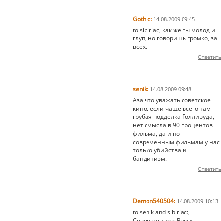
Gothic:
14.08.2009 09:45
to sibiriac, как же ты молод и
глуп, но говоришь громко, за
всех.
Ответить
senik:
14.08.2009 09:48
Аза что уважать советское
кино, если чаще всего там
грубая подделка Голливуда,
нет смысла в 90 процентов
фильма, да и по
современным фильмам у нас
только убийства и
бандитизм.
Ответить
Demon540504:
14.08.2009 10:13
to senik and sibiriac:,
Совершенно с Вами