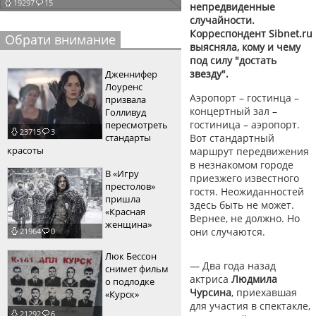
19297
15
непредвиденные
пїЅпїЅпїЅпїЅпїЅпїЅпїЅпїЅпїЅпїЅ
случайности.
пїЅпїЅпїЅ
Корреспондент Sibnet.ru
Обрати внимание
пїЅпїЅпїЅпїЅпїЅпїЅпїЅпїЅпїЅпїЅпїЅ
выясняла, кому и чему
под силу "достать
пїЅпїЅпїЅ
звезду".
Дженнифер
Лоуренс
пїЅпїЅпїЅпїЅпїЅпїЅпїЅпїЅпїЅ
Аэропорт – гостинца –
призвала
концертный зал –
Голливуд
пїЅпїЅпїЅ пїЅпїЅпїЅпїЅпїЅ
гостиница – аэропорт.
пересмотреть
23715
3
стандарты
Вот стандартный
пїЅпїЅпїЅ пїЅпїЅпїЅпїЅпїЅпїЅ
красоты
маршрут передвижения
в незнакомом городе
пїЅпїЅпїЅпїЅпїЅ
В «Игру
приезжего известного
престолов»
гостя. Неожиданностей
пїЅпїЅпїЅпїЅпїЅпїЅпїЅпїЅпїЅпїЅ
пришла
здесь быть не может.
«Красная
Вернее, не должно. Но
женщина»
они случаются.
21964
0
Люк Бессон
— Два года назад
снимет фильм
актриса
Людмила
о подлодке
Чурсина
, приехавшая
«Курск»
для участия в спектакле,
21292
6