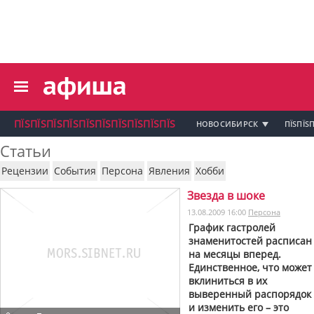
пїЅпїЅпїЅ пїЅпїЅпїЅпїЅпїЅпїЅпїЅ пїЅпї
пїЅпїЅпїЅпїЅпїЅпїЅпїЅ
пїЅпїЅпїЅпїЅпїЅ
пїЅпїЅпїЅпїЅпїЅпїЅпїЅпїЅ
пїЅпїЅпїЅпїЅпїЅпїЅпїЅ
пїЅпїЅпїЅ пїЅпїЅпїЅпїЅпїЅпїЅпїЅ
ПЇЅПЇЅПЇЅПЇЅПЇЅПЇЅПЇЅПЇЅПЇЅПЇЅ
НОВОСИБИРСК
ПЇЅПЇЅП
пїЅпїЅпїЅ пїЅпїЅпїЅпїЅпїЅпїЅпїЅ
Статьи
пїЅпїЅпїЅ
Рецензии
События
Персона
Явления
Хобби
пїЅпїЅпїЅпїЅпїЅпїЅпїЅпїЅпїЅпїЅпї
Звезда в шоке
пїЅпїЅпїЅ
13.08.2009 16:00
Персона
пїЅпїЅпїЅ пїЅпїЅпїЅпїЅпїЅпїЅпїЅ пїЅпїЅ
График гастролей
пїЅпїЅпїЅпїЅпїЅпїЅпїЅпїЅпїЅ
знаменитостей расписан
пїЅпїЅпїЅпїЅпїЅ
на месяцы вперед.
пїЅпїЅпїЅ пїЅпїЅпїЅпїЅпїЅ
Единственное, что может
вклиниться в их
пїЅпїЅпїЅ пїЅпїЅпїЅпїЅпїЅпїЅ
пїЅпїЅпїЅ пїЅпїЅпїЅпїЅпїЅпїЅпїЅ
выверенный распорядок
пїЅпїЅпїЅпїЅпїЅ
и изменить его – это
пїЅпїЅпїЅ пїЅпїЅпїЅпїЅпїЅпїЅпїЅ