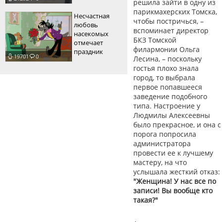
решила зайти в одну из
парикмахерских Томска,
Несчастная
чтобы постричься, –
любовь
вспоминает директор
насекомых
БКЗ Томской
отмечает
филармонии Ольга
праздник
19701
0
Лесина, – поскольку
гостья плохо знала
город, то выбрала
первое попавшееся
заведение подобного
типа. Настроение у
Людмилы Алексеевны
было прекрасное, и она с
порога попросила
администратора
провести ее к лучшему
мастеру, на что
услышала жесткий отказ:
"Женщина! У нас все по
записи! Вы вообще кто
такая?"