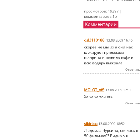
просмотров: 19297 |
комментариев:15
Комментарии
dsl3110188:
13.08.2009 16:46
скорее не мы их а они нас
шокируют приезжала
шаврина выкупила кафе и
всю водяру выжрала
Ответить
MOLOT_off:
13.08.2009 17:11
Ха ха ха точняк.
Ответить
sibiriac:
13.08.2009 18:52
Людмила Чурсина, снялась в
50 фильмах?? Видимо я