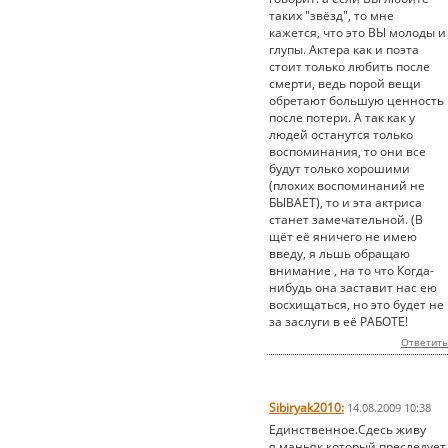
таких "звёзд", то мне
кажется, что это ВЫ молоды и
глупы. Актера как и поэта
стоит только любить после
смерти, ведь порой вещи
обретают большую ценность
после потери. А так как у
людей останутся только
воспоминания, то они все
будут только хорошими
(плохих воспоминаний не
БЫВАЕТ), то и эта актриса
станет замечательной. (В
щёт её яничего не имею
введу, я льшь обращаю
внимание , на то что Когда-
нибудь она заставит нас ею
восхищаться, но это будет не
за заслуги в её РАБОТЕ!
Ответить
Sibiryak2010:
14.08.2009 10:38
Единственное.Сдесь живу
я,маньяк который преследует