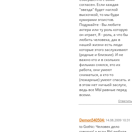
согласен. Если каждая
"звезда" будет наглой
выскочкой, то мы будм
кумирами эгоистов.
Подумайте - Вы любите
актера или ту роль которую
он играет, Я - роль, а что бы
любить человека, дак в
нашей жизни есть люди
которые этого заслуживают
(родные и близкие). И не
важно кто и в скольких
фильмах снялся, это их
работа, они умеют
сниматься, а кто-то
(пожарные) умеют спасать. и
в этом нет ничьей заслуги,
ведь все МЫ равные перед
всеми.
Ответить
Demon540504:
14.08.2009 10:31
to Gothic: Человек дело
говорит! а если ВЫ любите