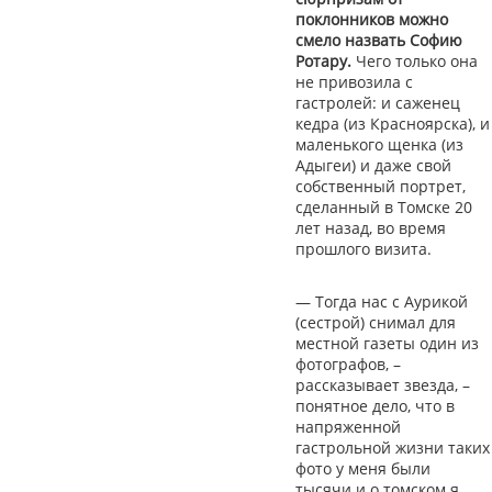
поклонников можно
смело назвать Софию
Ротару.
Чего только она
не привозила с
гастролей: и саженец
кедра (из Красноярска), и
маленького щенка (из
Адыгеи) и даже свой
собственный портрет,
сделанный в Томске 20
лет назад, во время
прошлого визита.
— Тогда нас с Аурикой
(сестрой) снимал для
местной газеты один из
фотографов, –
рассказывает звезда, –
понятное дело, что в
напряженной
гастрольной жизни таких
фото у меня были
тысячи и о томском я