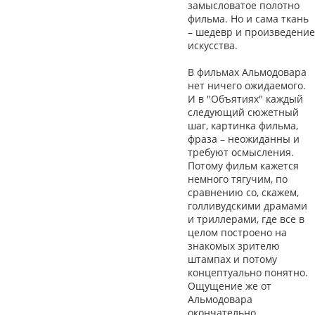
замысловатое полотно
фильма. Но и сама ткань
– шедевр и произведение
искусства.
В фильмах Альмодовара
нет ничего ожидаемого.
И в "Объятиях" каждый
следующий сюжетный
шаг, картинка фильма,
фраза – неожиданны и
требуют осмысления.
Потому фильм кажется
немного тягучим, по
сравнению со, скажем,
голливудскими драмами
и триллерами, где все в
целом построено на
знакомых зрителю
штампах и потому
концептуально понятно.
Ощущение же от
Альмодовара
окончательно