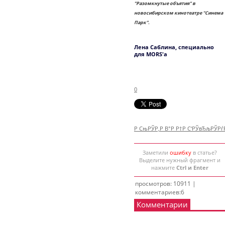
"Разомкнутые объятия" в
новосибирском кинотеатре "Синема
Парк".
Лена Саблина, специально
для MORS'а
0
Р СњРЎР‚Р В°Р Р†Р С‘РЎвЂљРЎР
Заметили
ошибку
в статье?
Выделите нужный фрагмент и
нажмите
Ctrl и Enter
просмотров: 10911 |
комментариев:6
Комментарии