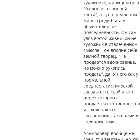
художнике, живущем не в
"башне из слоновой
кости", а тут, в реальном
мире, среди быта и
обывателей, их
повседневности. Он сам
увяз в этой жизни, он не
художник в отвлеченном
смысле – он вполне себе
земной творец. "Не
продается вдохновенье,
но можно рукопись
продать", да. У него как у
нормальной
среднестатистической
звезды есть свой агент,
через которого
продается его творчество
и заключаются
соглашения с актерами и
сценаристами.
Альмодовар вообще не
грешит штампами, но, по