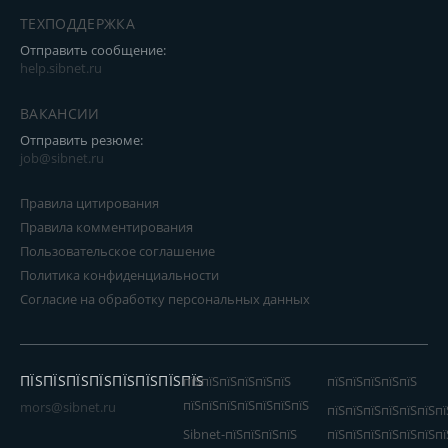
ТЕХПОДДЕРЖКА
Отправить сообщение:
help.sibnet.ru
ВАКАНСИИ
Отправить резюме:
job@sibnet.ru
Правила цитирования
Правила комментирования
Пользовательское соглашение
Политика конфиденциальности
Согласие на обработку персональных данных
ПЇЅПЇЅПЇЅПЇЅПЇЅПЇЅПЇЅПЇЅ
пїЅпїЅпїЅпїЅпїЅпїЅ
пїЅпїЅпїЅпїЅпїЅ
пїЅпїЅпїЅпїЅпїЅпїЅпїЅ
mors@sibnet.ru
пїЅпїЅпїЅпїЅпїЅпїЅпї
Sibnet-пїЅпїЅпїЅпїЅ
пїЅпїЅпїЅпїЅпїЅпїЅпї