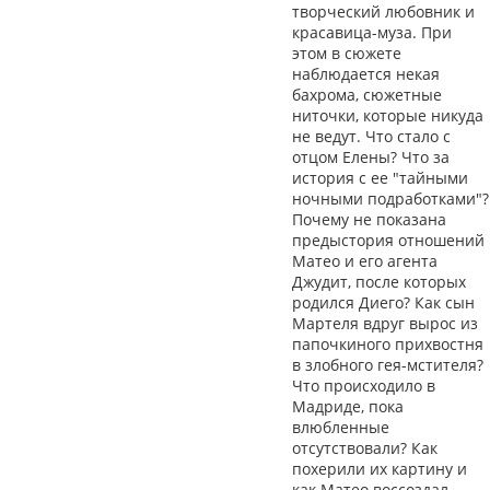
творческий любовник и
красавица-муза. При
этом в сюжете
наблюдается некая
бахрома, сюжетные
ниточки, которые никуда
не ведут. Что стало с
отцом Елены? Что за
история с ее "тайными
ночными подработками"?
Почему не показана
предыстория отношений
Матео и его агента
Джудит, после которых
родился Диего? Как сын
Мартеля вдруг вырос из
папочкиного прихвостня
в злобного гея-мстителя?
Что происходило в
Мадриде, пока
влюбленные
отсутствовали? Как
похерили их картину и
как Матео воссоздал