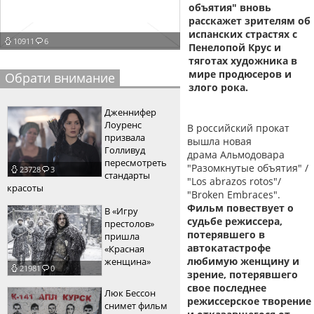
объятия" вновь
пїЅпїЅпїЅпїЅпїЅпїЅпїЅпїЅпїЅпїЅ
пїЅпїЅпїЅ
расскажет зрителям об
испанских страстях с
10911
6
пїЅпїЅпїЅпїЅпїЅпїЅпїЅпїЅпїЅпїЅпїЅ
Пенелопой Крус и
тяготах художника в
пїЅпїЅпїЅ
мире продюсеров и
Обрати внимание
злого рока.
пїЅпїЅпїЅпїЅпїЅпїЅпїЅпїЅпїЅ
Дженнифер
пїЅпїЅпїЅ пїЅпїЅпїЅпїЅпїЅ
Лоуренс
В российский прокат
призвала
вышла новая
пїЅпїЅпїЅ пїЅпїЅпїЅпїЅпїЅпїЅ
Голливуд
драма Альмодовара
пересмотреть
"Разомкнутые объятия" /
23728
3
пїЅпїЅпїЅпїЅпїЅ
стандарты
"Los abrazos rotos"/
красоты
"Broken Embraces".
пїЅпїЅпїЅпїЅпїЅпїЅпїЅпїЅпїЅпїЅ
Фильм повествует о
В «Игру
судьбе режиссера,
престолов»
потерявшего в
пришла
автокатастрофе
«Красная
любимую женщину и
женщина»
21981
0
зрение, потерявшего
свое последнее
Люк Бессон
режиссерское творение
снимет фильм