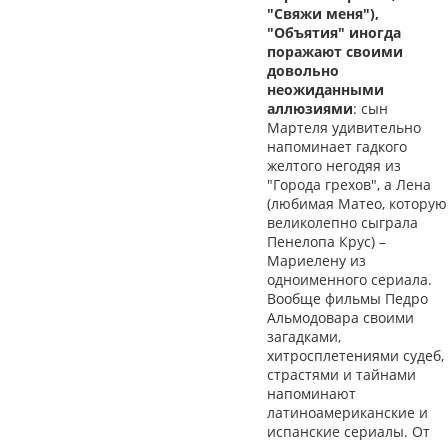
"Свяжи меня"),
"Объятия" иногда
поражают своими
довольно
неожиданными
аллюзиями
: сын
Мартеля удивительно
напоминает гадкого
желтого негодяя из
"Города грехов", а Лена
(любимая Матео, которую
великолепно сыграла
Пенелопа Крус) –
Мариелену из
одноименного сериала.
Вообще фильмы Педро
Альмодовара своими
загадками,
хитросплетениями судеб,
страстями и тайнами
напоминают
латиноамериканские и
испанские сериалы. От