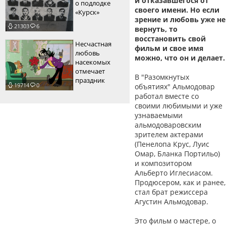
и отказавшегося от
о подлодке
своего имени. Но если
«Курск»
зрение и любовь уже не
21303
6
вернуть, то
восстановить свой
Несчастная
фильм и свое имя
любовь
можно, что он и делает.
насекомых
отмечает
В "Разомкнутых
праздник
19714
0
объятиях" Альмодовар
работал вместе со
своими любимыми и уже
узнаваемыми
альмодоваровским
зрителем актерами
(Пенелопа Крус, Луис
Омар, Бланка Портильо)
и композитором
Альберто Иглесиасом.
Продюсером, как и ранее,
стал брат режиссера
Агустин Альмодовар.
Это фильм о мастере, о