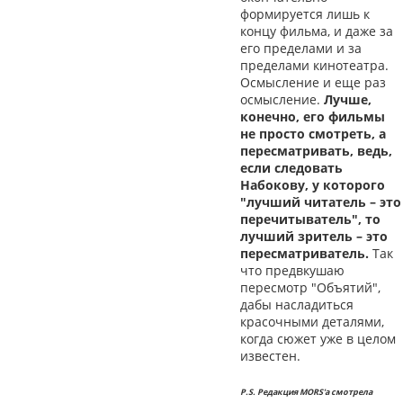
формируется лишь к
концу фильма, и даже за
его пределами и за
пределами кинотеатра.
Осмысление и еще раз
осмысление.
Лучше,
конечно, его фильмы
не просто смотреть, а
пересматривать, ведь,
если следовать
Набокову, у которого
"лучший читатель – это
перечитыватель", то
лучший зритель – это
пересматриватель.
Так
что предвкушаю
пересмотр "Объятий",
дабы насладиться
красочными деталями,
когда сюжет уже в целом
известен.
P.S. Редакция MORS'а смотрела