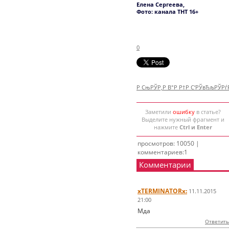
Елена Сергеева,
Фото: канала ТНТ 16+
0
Р СњРЎР‚Р В°Р Р†Р С‘РЎвЂљРЎР
Заметили
ошибку
в статье?
Выделите нужный фрагмент и
нажмите
Ctrl и Enter
просмотров: 10050 |
комментариев:1
Комментарии
xTERMINATORx:
11.11.2015
21:00
Мда
Ответить