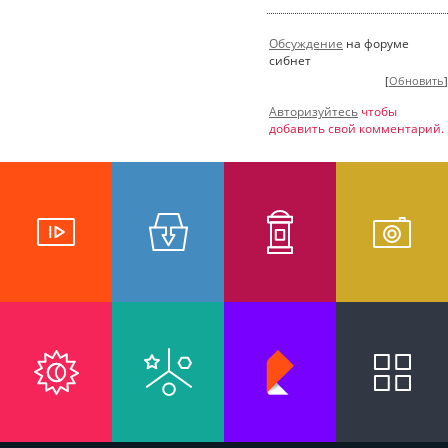
Обсуждение
на форуме
сибнет
[
Обновить
]
Авторизуйтесь
чтобы
добавить свой комментарий.