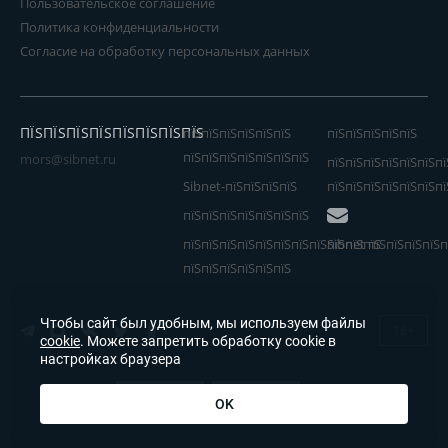
Пользовательское соглашение
Политика конфиденциальности
Согласие на обработку персональных данных
ПЇЅПЇЅПЇЅПЇЅПЇЅПЇЅПЇЅПЇЅ
пїЅпїЅпїЅпїЅпїЅпїЅ
пїЅпїЅпїЅпїЅпїЅ
пїЅпїЅпїЅпїЅпїЅпїЅпїЅ
mors@sibnet.ru
пїЅпїЅпїЅпїЅпїЅпїЅпї
Sibnet-пїЅпїЅпїЅпїЅ
пїЅпїЅпїЅпїЅпїЅпїЅпї
пїЅпїЅпїЅпїЅпїЅпїЅпїЅ
пїЅпїЅпїЅпїЅпїЅпїЅпїЅпїЅпїЅпїЅпїЅ
Sibnet пїЅпїЅпїЅпїЅп
пїЅпїЅпїЅпїЅпїЅпїЅ
Чтобы сайт был удобным, мы используем файлы
18+
cookie
. Можете запретить обработку cookie в
настройках браузера
OK