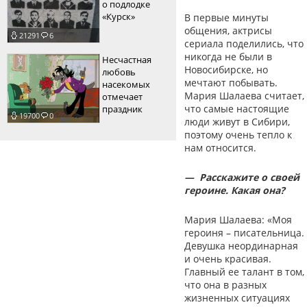
о подлодке
«Курск»
В первые минуты
общения, актрисы
21291
6
сериала поделились, что
никогда не были в
Несчастная
Новосибирске, но
любовь
мечтают побывать.
насекомых
Мария Шалаева считает,
отмечает
что самые настоящие
праздник
19700
0
люди живут в Сибири,
поэтому очень тепло к
нам относится.
— Расскажите о своей
героине. Какая она?
Мария Шалаева: «Моя
героиня – писательница.
Девушка неординарная
и очень красивая.
Главный ее талант в том,
что она в разных
жизненных ситуациях