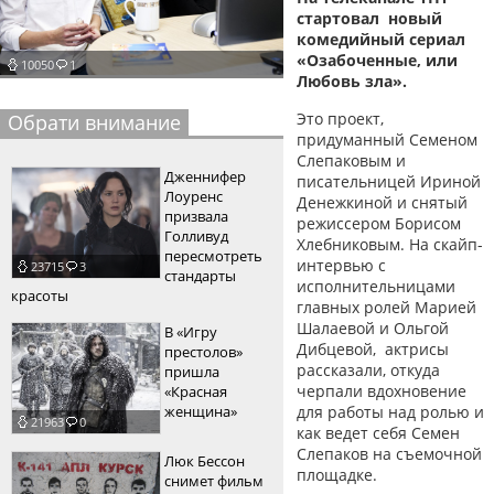
стартовал новый
пїЅпїЅпїЅпїЅпїЅпїЅпїЅпїЅпїЅпїЅ
пїЅпїЅпїЅ
комедийный сериал
«Озабоченные, или
10050
1
пїЅпїЅпїЅпїЅпїЅпїЅпїЅпїЅпїЅпїЅпїЅ
Любовь зла».
пїЅпїЅпїЅ
Это проект,
Обрати внимание
придуманный Семеном
пїЅпїЅпїЅпїЅпїЅпїЅпїЅпїЅпїЅ
Слепаковым и
Дженнифер
писательницей Ириной
пїЅпїЅпїЅ пїЅпїЅпїЅпїЅпїЅ
Лоуренс
Денежкиной и снятый
призвала
режиссером Борисом
пїЅпїЅпїЅ пїЅпїЅпїЅпїЅпїЅпїЅ
Голливуд
Хлебниковым. На скайп-
пересмотреть
интервью с
23715
3
пїЅпїЅпїЅпїЅпїЅ
стандарты
исполнительницами
красоты
главных ролей Марией
пїЅпїЅпїЅпїЅпїЅпїЅпїЅпїЅпїЅпїЅ
Шалаевой и Ольгой
В «Игру
Дибцевой, актрисы
престолов»
рассказали, откуда
пришла
черпали вдохновение
«Красная
женщина»
для работы над ролью и
21963
0
как ведет себя Семен
Слепаков на съемочной
Люк Бессон
площадке.
снимет фильм