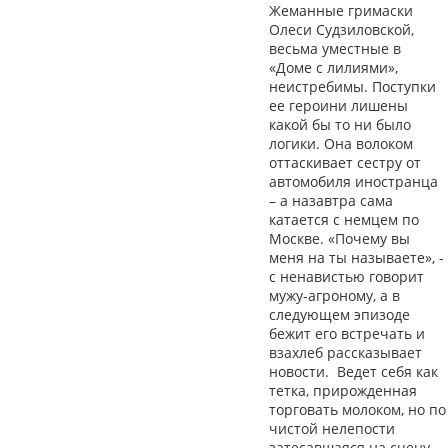
Жеманные гримаски
Олеси Судзиловской,
весьма уместные в
«Доме с лилиями»,
неистребимы. Поступки
ее героини лишены
какой бы то ни было
логики. Она волоком
оттаскивает сестру от
автомобиля иностранца
– а назавтра сама
катается с немцем по
Москве. «Почему вы
меня на ты называете», -
с ненавистью говорит
мужу-агроному, а в
следующем эпизоде
бежит его встречать и
взахлеб рассказывает
новости. Ведет себя как
тетка, прирожденная
торговать молоком, но по
чистой нелепости
затесавшаяся на сцену.