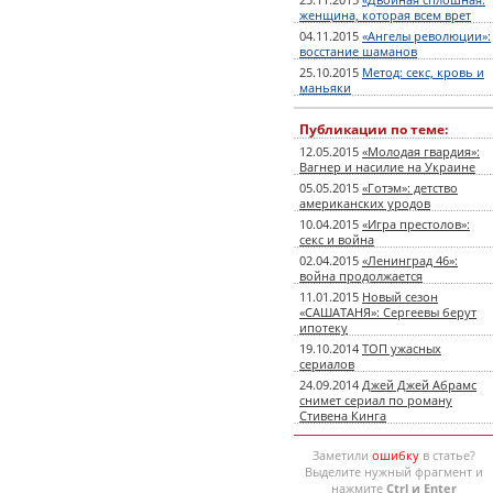
25.11.2015
«Двойная сплошная:
женщина, которая всем врет
04.11.2015
«Ангелы революции»:
восстание шаманов
25.10.2015
Метод: секс, кровь и
маньяки
Публикации по теме:
12.05.2015
«Молодая гвардия»:
Вагнер и насилие на Украине
05.05.2015
«Готэм»: детство
американских уродов
10.04.2015
«Игра престолов»:
секс и война
02.04.2015
«Ленинград 46»:
война продолжается
11.01.2015
Новый сезон
«САШАТАНЯ»: Сергеевы берут
ипотеку
19.10.2014
ТОП ужасных
сериалов
24.09.2014
Джей Джей Абрамс
снимет сериал по роману
Стивена Кинга
Заметили
ошибку
в статье?
Выделите нужный фрагмент и
нажмите
Ctrl и Enter