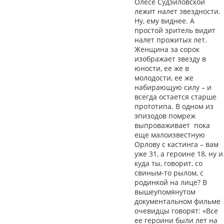
Олесе Судзиловской
лежит налет звездности.
Ну, ему виднее. А
простой зритель видит
налет прожитых лет.
Женщина за сорок
изображает звезду в
юности, ее же в
молодости, ее же
набирающую силу – и
всегда остается старше
прототипа. В одном из
эпизодов помреж
выпроваживает пока
еще малоизвестную
Орлову с кастинга – вам
уже 31, а героине 18, ну и
куда ты, говорит, со
свиным-то рылом, с
родинкой на лице? В
вышеупомянутом
документальном фильме
очевидцы говорят: «Все
ее героини были лет на