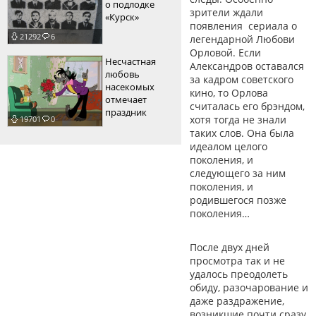
о подлодке
зрители ждали
«Курск»
появления сериала о
21292
6
легендарной Любови
Орловой. Если
Несчастная
Александров оставался
любовь
за кадром советского
насекомых
кино, то Орлова
отмечает
считалась его брэндом,
праздник
хотя тогда не знали
19701
0
таких слов. Она была
идеалом целого
поколения, и
следующего за ним
поколения, и
родившегося позже
поколения…
После двух дней
просмотра так и не
удалось преодолеть
обиду, разочарование и
даже раздражение,
возникшие почти сразу