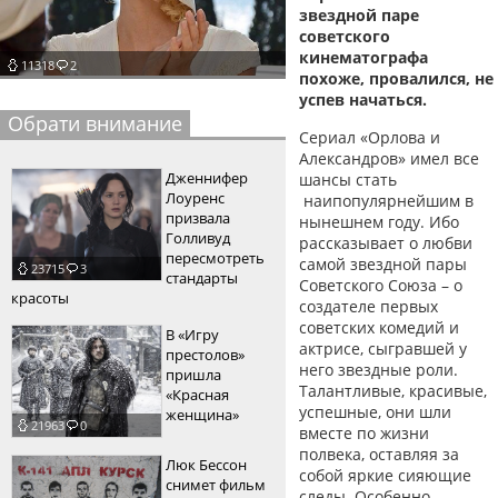
звездной паре
пїЅпїЅпїЅпїЅпїЅпїЅпїЅпїЅпїЅпїЅ
пїЅпїЅпїЅ
советского
кинематографа
11318
2
пїЅпїЅпїЅпїЅпїЅпїЅпїЅпїЅпїЅпїЅпїЅ
похоже, провалился, не
успев начаться.
пїЅпїЅпїЅ
Обрати внимание
Сериал «Орлова и
пїЅпїЅпїЅпїЅпїЅпїЅпїЅпїЅпїЅ
Александров» имел все
Дженнифер
шансы стать
пїЅпїЅпїЅ пїЅпїЅпїЅпїЅпїЅ
Лоуренс
наипопулярнейшим в
призвала
нынешнем году. Ибо
пїЅпїЅпїЅ пїЅпїЅпїЅпїЅпїЅпїЅ
Голливуд
рассказывает о любви
пересмотреть
самой звездной пары
23715
3
пїЅпїЅпїЅпїЅпїЅ
стандарты
Советского Союза – о
красоты
создателе первых
пїЅпїЅпїЅпїЅпїЅпїЅпїЅпїЅпїЅпїЅ
советских комедий и
В «Игру
актрисе, сыгравшей у
престолов»
него звездные роли.
пришла
Талантливые, красивые,
«Красная
успешные, они шли
женщина»
21963
0
вместе по жизни
полвека, оставляя за
Люк Бессон
собой яркие сияющие
снимет фильм
следы. Особенно