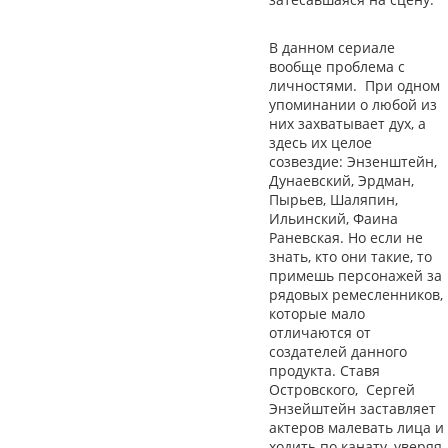
В данном сериале
вообще проблема с
личностями. При одном
упоминании о любой из
них захватывает дух, а
здесь их целое
созвездие: Энзенштейн,
Дунаевский, Эрдман,
Пырьев, Шаляпин,
Ильинский, Фаина
Раневская. Но если не
знать, кто они такие, то
примешь персонажей за
рядовых ремесленников,
которые мало
отличаются от
создателей данного
продукта. Ставя
Островского, Сергей
Энзейштейн заставляет
актеров малевать лица и
ходить по канату, уверяя,