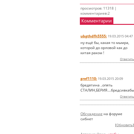
просмотров: 11318 |
комментариев:2
Комментарии
ubgthdfh5555:
19.03.2015 04:47
ну ещё бы, какая то мымра,
которой до орловой как до
китая раком !
Ответить
gref1110:
19.03.2015 20:09
бредятина ..опять
СТАЛИН,БЕРИЯ....бредсивкабы
Ответить
Обсуждение
на форуме
сибнет
[
Обновить
]