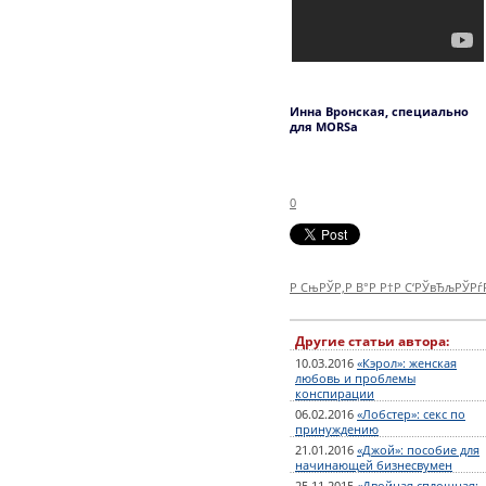
Инна Вронская, специально
для MORSa
0
Р СњРЎР‚Р В°Р Р†Р С‘РЎвЂљРЎР
Другие статьи автора:
10.03.2016
«Кэрол»: женская
любовь и проблемы
конспирации
06.02.2016
«Лобстер»: секс по
принуждению
21.01.2016
«Джой»: пособие для
начинающей бизнесвумен