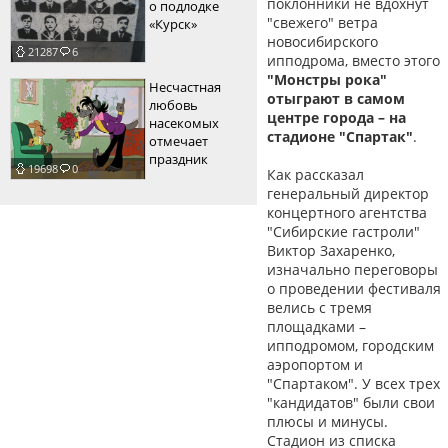
поклонники не вдохнут
о подлодке
"свежего" ветра
«Курск»
новосибирского
21287
6
ипподрома, вместо этого
"Монстры рока"
Несчастная
отыграют в самом
любовь
центре города – на
насекомых
стадионе "Спартак"
.
отмечает
праздник
19698
0
Как рассказал
генеральный директор
концертного агентства
"Сибирские гастроли"
Виктор Захаренко,
изначально переговоры
о проведении фестиваля
велись с тремя
площадками –
ипподромом, городским
аэропортом и
"Спартаком". У всех трех
"кандидатов" были свои
плюсы и минусы.
Стадион из списка