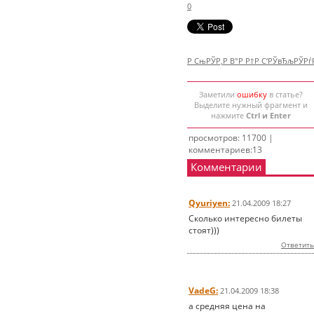
0
Р СњРЎР‚Р В°Р Р†Р С‘РЎвЂљРЎР
Заметили
ошибку
в статье?
Выделите нужный фрагмент и
нажмите
Ctrl и Enter
просмотров: 11700 |
комментариев:13
Комментарии
Qyuriyen:
21.04.2009 18:27
Сколько интересно билеты
стоят)))
Ответить
VadeG:
21.04.2009 18:38
а средняя цена на