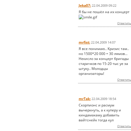
Jeka07:
22.04.2009 09:22
Я бы не пошёл на их концерт
Ответить
mrfist:
22.04.2009 14:07
Я все понимаю.. Кризис там..
но 1500*20 000 = 30 лямов...
Некисло за концерт бригады
старичков по 15-20 тыс уе за
штуку.. Молодцы
организаторы!
Ответить
mrTak:
22.04.2009 18:54
Скорпионс и расмум
вычеркнуть, а к куперу и
киндамакаму добавить
вайтснейк тогда кул
Ответить