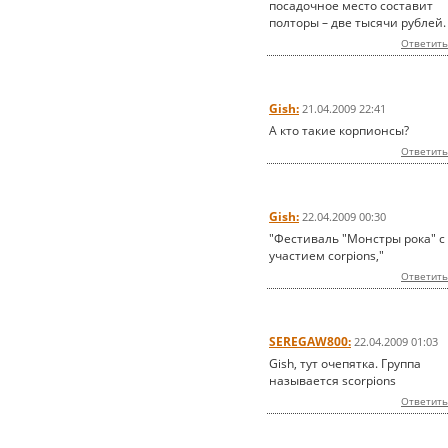
посадочное место составит
полторы – две тысячи рублей.
Ответить
Gish:
21.04.2009 22:41
А кто такие корпионсы?
Ответить
Gish:
22.04.2009 00:30
"Фестиваль "Монстры рока" с
участием corpions,"
Ответить
SEREGAW800:
22.04.2009 01:03
Gish, тут очепятка. Группа
называется scorpions
Ответить