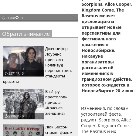
Scorpions, Alice Cooper,
пїЅпїЅпїЅпїЅпїЅпїЅпїЅпїЅпїЅпїЅ
пїЅпїЅпїЅ
Kingdom Come, The
Rasmus меняет
11700
13
пїЅпїЅпїЅпїЅпїЅпїЅпїЅпїЅпїЅпїЅпїЅ
дислокацию и
открывает новые
пїЅпїЅпїЅ
Обрати внимание
перспективы для
фестивального
пїЅпїЅпїЅпїЅпїЅпїЅпїЅпїЅпїЅ
движения в
Дженнифер
Новосибирске.
пїЅпїЅпїЅ пїЅпїЅпїЅпїЅпїЅ
Лоуренс
Накануне
призвала
организаторы
пїЅпїЅпїЅ пїЅпїЅпїЅпїЅпїЅпїЅ
Голливуд
рассказали об
пересмотреть
изменениях в
23711
3
пїЅпїЅпїЅпїЅпїЅ
стандарты
грандиозном действе,
красоты
которое ожидается в
пїЅпїЅпїЅпїЅпїЅпїЅпїЅпїЅпїЅпїЅ
Новосибирске 20 июня.
В «Игру
престолов»
пришла
«Красная
Изменения, по словам
женщина»
устроителей феста,
21963
0
радуют. Scorpions, Alice
Cooper, Kingdom Come,
Люк Бессон
The Rasmus и их
снимет фильм