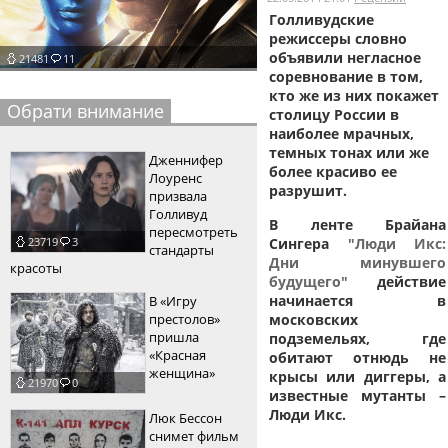
Голливудские
пїЅпїЅпїЅпїЅпїЅпїЅпїЅпїЅпїЅпїЅ
пїЅпїЅпїЅ
режиссеры словно
объявили негласное
21481
11
пїЅпїЅпїЅпїЅпїЅпїЅпїЅпїЅпїЅпїЅпїЅ
соревнование в том,
кто же из них покажет
пїЅпїЅпїЅ
Обрати внимание
столицу России в
наиболее мрачных,
пїЅпїЅпїЅпїЅпїЅпїЅпїЅпїЅпїЅ
темных тонах или же
Дженнифер
более красиво ее
пїЅпїЅпїЅ пїЅпїЅпїЅпїЅпїЅ
Лоуренс
разрушит.
призвала
пїЅпїЅпїЅ пїЅпїЅпїЅпїЅпїЅпїЅ
Голливуд
В ленте Брайана
пересмотреть
Сингера
"Люди Икс:
23719
3
пїЅпїЅпїЅпїЅпїЅ
стандарты
Дни минувшего
красоты
пїЅпїЅпїЅпїЅпїЅпїЅпїЅпїЅпїЅпїЅ
будущего"
действие
начинается в
В «Игру
престолов»
московских
пришла
подземельях, где
«Красная
обитают отнюдь не
женщина»
крысы или диггеры, а
21970
0
известные мутанты –
Люди Икс.
Люк Бессон
снимет фильм