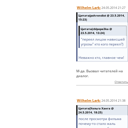
Wilhelm Lark:
24.05.2014 21:27
Цитата(pohrendist @ 23.5.2014,
15:23)
Цитата(cbIpope3ka @
23.5.2014, 13:24)
"переел лицом нависшей
угрозы" кто кого переел?)
Неважно кто, главное чем!
М-да. Вызвал читателей на
диалог.
Ответить
Wilhelm Lark:
24.05.2014 21:38
Цитата(Хельга Ханга @
24.5.2014, 18:25)
после просмотра фильма
почему-то стало жаль