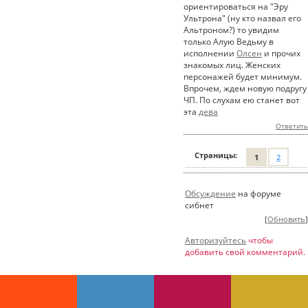
ориентироваться на "Эру
Ультрона" (ну кто назвал его
Альтроном?) то увидим
только Алую Ведьму в
исполнении
Олсен
и прочих
знакомых лиц. Женских
персонажей будет минимум.
Впрочем, ждем новую подругу
ЧП. По слухам ею станет вот
эта
дева
Ответить
Страницы:
1
2
Обсуждение
на форуме
сибнет
[
Обновить
]
Авторизуйтесь
чтобы
добавить свой комментарий.