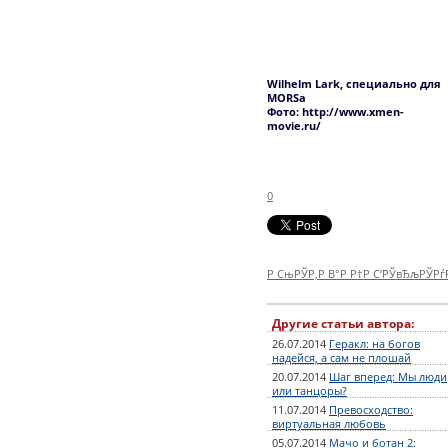
Wilhelm Lark, специально для
MORSa
Фото: http://www.xmen-
movie.ru/
0
Р СњРЎР‚Р В°Р Р†Р С‘РЎвЂљРЎР
Другие статьи автора:
26.07.2014
Геракл: на богов
надейся, а сам не плошай
20.07.2014
Шаг вперед: Мы люди
или танцоры?
11.07.2014
Превосходство:
виртуальная любовь
05.07.2014
Мачо и ботан 2: