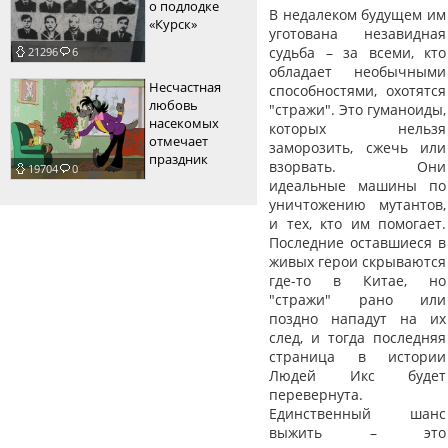
о подлодке
В недалеком будущем им
«Курск»
уготована незавидная
судьба – за всеми, кто
21296
6
обладает необычными
Несчастная
способностями, охотятся
любовь
"стражи". Это гуманоиды,
насекомых
которых нельзя
отмечает
заморозить, сжечь или
праздник
взорвать. Они
19704
0
идеальные машины по
уничтожению мутантов,
и тех, кто им помогает.
Последние оставшиеся в
живых герои скрываются
где-то в Китае, но
"стражи" рано или
поздно нападут на их
след, и тогда последняя
страница в истории
Людей Икс будет
перевернута.
Единственный шанс
выжить – это