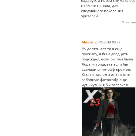
бадабум, а потом снимать все
с самого начала, для
следующего поколения
зрителей.
Ответить
Mezze:
26.05.2014 09:27
Ну десять лет то я еще
проживу, я бы и двадцать
подождал, если бы там была
Лора, и тридцать если бы
сделали спин-офф про нее.
Кстати нашел в интернете
забавную фотожабу, еще
чуть чуть и я бы заплакал.