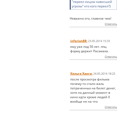
"переел лицом нависшей
угрозы" кто кого переел?)
Неважно кто, главное чем!
Ответить
inferion88:
23.05.2014 15:33
ему уже под 50 лет. ппц
форму держит Расамаха.
Ответить
Хельга Ханга:
24.05.2014 18:25
после просмотра фильма
почему-то стало жаль
потраченных на билет денег,
хотя на данный момент в
кино идти кроме людей Х
вообще не на что
Ответить