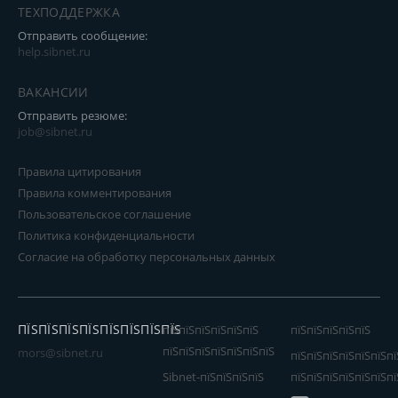
ТЕХПОДДЕРЖКА
Отправить сообщение:
help.sibnet.ru
ВАКАНСИИ
Отправить резюме:
job@sibnet.ru
Правила цитирования
Правила комментирования
Пользовательское соглашение
Политика конфиденциальности
Согласие на обработку персональных данных
ПЇЅПЇЅПЇЅПЇЅПЇЅПЇЅПЇЅПЇЅ
пїЅпїЅпїЅпїЅпїЅпїЅ
пїЅпїЅпїЅпїЅпїЅ
пїЅпїЅпїЅпїЅпїЅпїЅпїЅ
mors@sibnet.ru
пїЅпїЅпїЅпїЅпїЅпїЅпї
Sibnet-пїЅпїЅпїЅпїЅ
пїЅпїЅпїЅпїЅпїЅпїЅпї