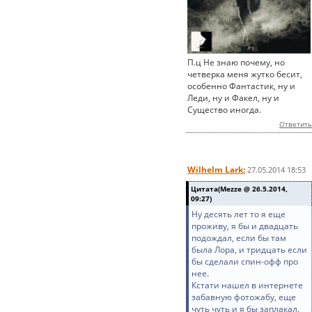
П.ц Не знаю почему, но
четверка меня жутко бесит,
особенно Фантастик, ну и
Леди, ну и Факел, ну и
Существо иногда.
Ответить
Wilhelm Lark:
27.05.2014 18:53
Цитата(Mezze @ 26.5.2014,
09:27)
Ну десять лет то я еще
проживу, я бы и двадцать
подождал, если бы там
была Лора, и тридцать если
бы сделали спин-офф про
нее.
Кстати нашел в интернете
забавную фотожабу, еще
чуть чуть и я бы заплакал.