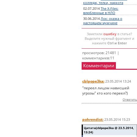
колледж, телки, наркота
02.07.2014
The X-Files:
влюбленные в НЛО
30.06.2014
Лок: сказка о
настоящем мужчине
Заметили
ошибку
в статье?
Выделите нужный фрагмент и
нажмите
Ctrl и Enter
просмотров: 21481 |
комментариев:11
Комментарии
cbIpope3ka:
23.05.2014 13:24
"переел лицом нависшей
угрозы" кто кого переел?)
Ответить
pohrendist:
23.05.2014 15:23
Цитата(cbIpope3ka @ 23.5.2014,
13:24)