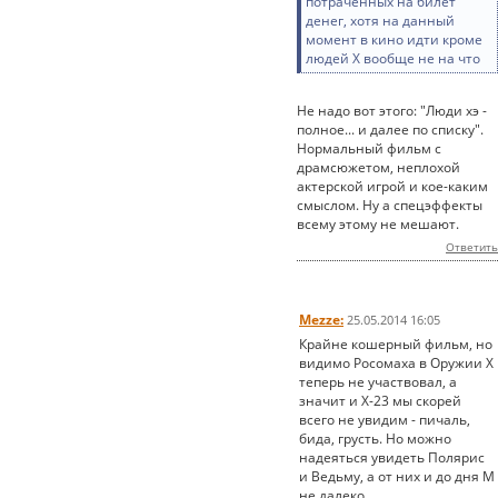
потраченных на билет
денег, хотя на данный
момент в кино идти кроме
людей Х вообще не на что
Не надо вот этого: "Люди хэ -
полное... и далее по списку".
Нормальный фильм с
драмсюжетом, неплохой
актерской игрой и кое-каким
смыслом. Ну а спецэффекты
всему этому не мешают.
Ответить
Mezze:
25.05.2014 16:05
Крайне кошерный фильм, но
видимо Росомаха в Оружии Х
теперь не участвовал, а
значит и Х-23 мы скорей
всего не увидим - пичаль,
бида, грусть. Но можно
надеяться увидеть Полярис
и Ведьму, а от них и до дня М
не далеко.