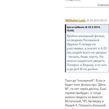
Ответить
Wilhelm Lark:
25.05.2014 20:10
Цитата(Mezze @ 25.5.2014,
16:05)
Крайне кошерный фильм,
но видимо Росомаха в
Оружии Х теперь не
участвовал, а значит и Х-23
мы скорей всего не увидим
- пичаль, бида, грусть. Но
можно надеяться увидеть
Полярис и Ведьму, а от них
и до дня М не далеко.
Таки да "кошерный". Если и
будет снят фильм про "День
М", то лет через десять. Еще
героев прибудет, и тогда
можно сводить их вместе:
Мстителей, ЧП, Четверку и
Людей Х. Показать большой