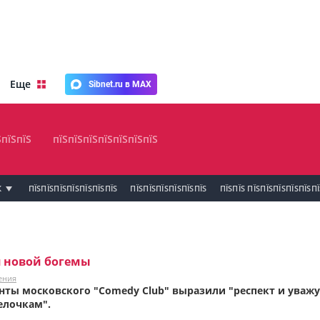
Еще
Sibnet.ru в MAX
ЅпїЅпїЅ
пїЅпїЅпїЅпїЅпїЅпїЅпїЅ
К
ПЇЅПЇЅПЇЅПЇЅПЇЅПЇЅПЇЅ
ПЇЅПЇЅПЇЅПЇЅПЇЅПЇЅ
ПЇЅПЇЅ ПЇЅПЇЅПЇЅПЇЅПЇЅП
 новой богемы
ения
нты московского "Comedy Club" выразили "респект и уваж
елочкам".