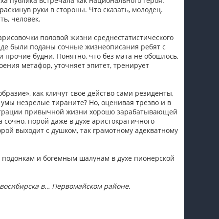
ха публика встречала как национального героя.
раскинув руки в стороны. Что сказать, молодец.
ть, человек.
арисовочки половой жизни среднестатистического
иде были поданы сочные жизнеописания ребят с
 прочие будни. Понятно, что без мата не обошлось,
роения метафор, уточняет эпитет, тренирует
бразие», как кличут свое действо сами резиденты,
 умы незрелые тираните? Но, оценивая трезво и в
юстрации привычной жизни хорошо зарабатывающей
га сочно, порой даже в духе аристократичного
орой выходит с душком, так грамотному адекватному
м подонкам и богемным шалунам в духе пионерской
овосибирска в… Первомайском районе.