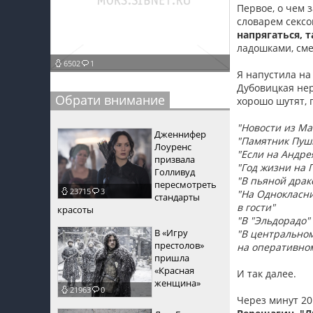
Первое, о чем 
пїЅпїЅпїЅ
словарем сексо
напрягаться, т
пїЅпїЅпїЅпїЅпїЅпїЅпїЅпїЅпїЅпїЅпїЅ
ладошками, см
6502
1
пїЅпїЅпїЅ
Я напустила на
Дубовицкая нер
пїЅпїЅпїЅпїЅпїЅпїЅпїЅпїЅпїЅ
Обрати внимание
хорошо шутят, 
пїЅпїЅпїЅ пїЅпїЅпїЅпїЅпїЅ
"Новости из Ма
Дженнифер
"Памятник Пушк
пїЅпїЅпїЅ пїЅпїЅпїЅпїЅпїЅпїЅ
Лоуренс
"Если на Андре
призвала
"Год жизни на 
пїЅпїЅпїЅпїЅпїЅ
Голливуд
"В пьяной драк
пересмотреть
23715
3
"На Однокласни
пїЅпїЅпїЅпїЅпїЅпїЅпїЅпїЅпїЅпїЅ
стандарты
в гости"
красоты
"В "Эльдорадо"
В «Игру
"В центрально
престолов»
на оперативно
пришла
«Красная
И так далее.
женщина»
21963
0
Через минут 20