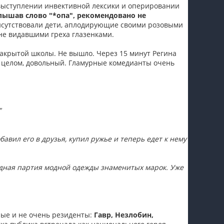
а выступлении инвективной лексики и оперировании
пїЅпїЅпїЅпїЅпїЅпїЅпїЅпїЅпїЅпїЅ
лышав слово "*опа", рекомендовано не
рисутствовали дети, аплодирующие своими розовыми
не видавшими греха глазенками.
акрытой школы. Не вышло. Через 15 минут Регина
 в целом, довольный. Гламурные комедианты очень
"
авил его в друзья, купил ружье и теперь едет к нему
дная партия модной одежды знаменитых марок. Уже
ные и не очень резиденты:
Гавр, Незлобин,