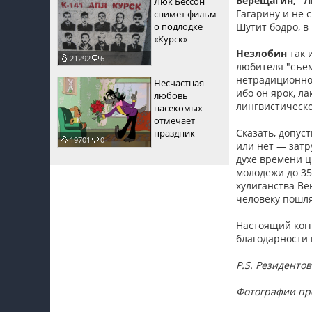
Верещагин, "Л
Люк Бессон
Гагарину и не 
снимет фильм
о подлодке
Шутит бодро, в
«Курск»
Незлобин
так 
21292
6
любителя "съе
нетрадиционной
Несчастная
ибо он ярок, л
любовь
лингвистическо
насекомых
отмечает
Сказать, допус
праздник
19701
0
или нет — затр
духе времени 
молодежи до 35
хулиганства Ве
человеку пошл
Настоящий когн
благодарности
P.S. Резиденто
Фотографии пр