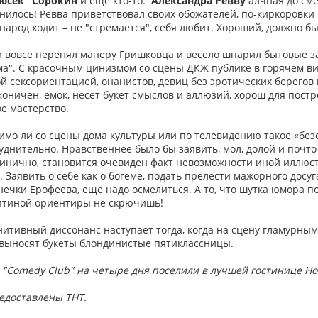
юсек" Сорокин
и еще кто-то.
Александра Ревву
алчная до сме
снилось! Ревва приветствовал своих обожателей, по-киркоровки 
 народ ходит – не "стремается", себя любит. Хороший, должно бы
и вовсе перенял манеру Гришковца и весело шпарил бытовые з
ма". С красочным цинизмом со сцены ДКЖ публике в горячем в
 сексориентацией, онанистов, девиц без эротических берегов и
аконичен, емок, несет букет смыслов и аллюзий, хорош для пост
е мастерство.
тимо ли со сцены дома культуры или по телевидению такое «безо
уднительно. Нравственнее было бы заявить, мол, долой и почто
цинично, становится очевиден факт невозможности иной илл
. Заявить о себе как о богеме, подать прелести мажорного досу
нечки Ерофеева, еще надо осмелиться. А то, что шутка юмора п
ятиной ориентиры не скрючишь!
итивный диссонанс наступает тогда, когда на сцену гламурны
 выносят букеты блондинистые пятиклассницы.
в "Comedy Club" на четыре дня поселили в лучшей гостинице Н
едоставлены ТНТ.