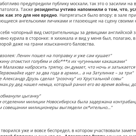
заботливо предупредили публику москали, так это о засилии н
патолога. Также
резиденты учтиво напомнили о том, что, ус
ак как это для нее вредно
. Напрягаться было впору: в зале п
еющиеся ангельскими личиками и глазеющие на сцену своими 
 себя чопорный вид смотрительницы за девицами английской з
вно курила в сторонке: я хихикала и вид у меня был, полагаю,
порой даже на грани изысканного баловства.
взолея: Ленин пошел на поправку и уже сам кушает"
ину отомстил голубям и обо***л их чугунными какашками"
я Малахова набросить тряпку, он думает, что ночь и затыкается
Первомайке идет за два года в армии… а на Затулинке – за три"
е Александр Друзь сделал "розочку" из Хрустальной совы"
ках.ру дед нашел немца, который ранил его во время войны, доб
 обманули цыганку"
м отделении милиции Новосибирска была задержана контрабан
м совещании милиционеры выглядели ох*ительно…"
 творился уже и вовсе беспредел, в котором участвовали замет