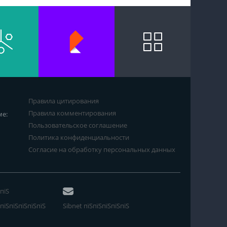
Правила цитирования
Правила комментирования
ме:
Пользовательское соглашение
Политика конфиденциальности
Согласие на обработку персональных данных
пїЅ
пїЅпїЅпїЅпїЅпїЅ
Sibnet пїЅпїЅпїЅпїЅпїЅ