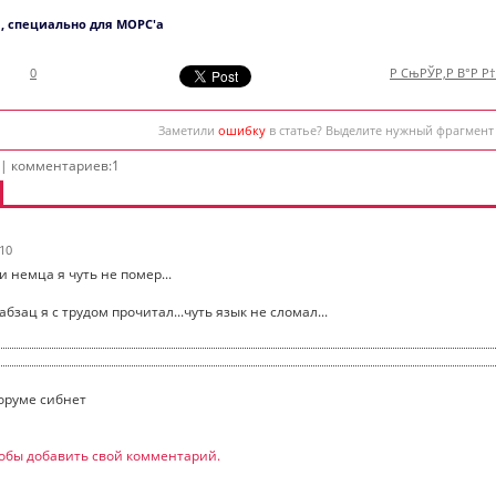
, специально для МОРС'а
0
Р СњРЎР‚Р В°Р Р
Заметили
ошибку
в статье? Выделите нужный фрагмент
 | комментариев:1
:10
и немца я чуть не помер...
бзац я с трудом прочитал...чуть язык не сломал...
оруме сибнет
обы добавить свой комментарий.