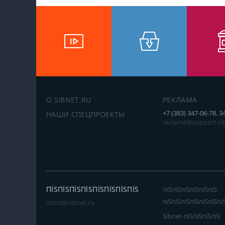
О SIBNET.RU
РЕКЛАМА
+7 (383) 347-06-78, 3
НАШИ СПЕЦПРОЕКТЫ
reclame@support.sib
ПЇЅПЇЅПЇЅПЇЅПЇЅПЇЅПЇЅПЇЅ
пїЅпїЅпїЅпїЅпїЅпїЅ
пїЅпїЅпїЅпїЅпїЅпїЅпї
mors@sibnet.ru
Sibnet-пїЅпїЅпїЅпїЅ