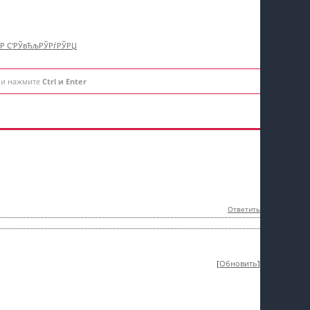
†Р С‘РЎвЂљРЎРѓРЎРЏ
 и нажмите
Ctrl и Enter
Ответить
[
Обновить
]