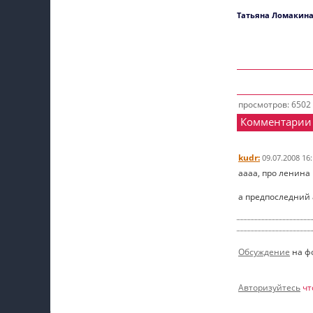
Татьяна Ломакина
просмотров: 6502
Комментарии
kudr:
09.07.2008 16
аааа, про ленина 
а предпоследний а
Обсуждение
на ф
Авторизуйтесь
чт