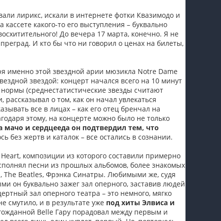
пїЅпїЅпїЅпїЅпїЅпїЅпїЅпїЅпїЅпїЅ
вали лирикс, искали в интернете фотки Квазимодо и
а кассете какого-то его выступления – буквально
восхитительного! До вечера 17 марта, конечно. Я не
 преград. И кто бы что ни говорил о ценах на билеты,
даря именно этой звездной арии мюзикла Notre Dame
звездной звездой: концерт начался всего на 10 минут
х нормы (среднестатистические звезды считают
 рассказывал о том, как он начал увлекаться
азывать все в лицах – как его отец бренчал на
агодаря этому, на концерте можно было не только
а мачо и сердцееда он подтвердил тем, что
ь без жертв и каталок – все остались в сознании.
 Heart, композиции из которого составили примерно
исполнял песни из прошлых альбомов, более знакомых
, The Beatles, Фрэнка Синатры. Любимыми же, судя
ми он буквально зажег зал оперного, заставив людей
ертный зал оперного театра – это немного, мягко
не смутило, и в результате уже
под хиты Элвиса и
гожданной Belle Гару порадовал между первым и