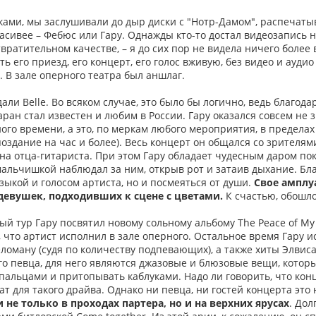
ками, мы заслушивали до дыр диски с "Нотр-Дамом", распечаты
расивее – Фебюс или Гару. Однажды кто-то достал видеозапись н
твратительном качестве, – я до сих пор не видела ничего более 
ь его приезд, его концерт, его голос вживую, без видео и аудио
о. В зале оперного театра был аншлаг.
дали Belle. Во всяком случае, это было бы логично, ведь благо
Гаран стал известен и любим в России. Гару оказался совсем не 
ого времени, а это, по меркам любого мероприятия, в предела
здание на час и более). Весь концерт он общался со зрителями,
 на отца-гитариста. При этом Гару обладает чудесным даром пок
 мальчишкой наблюдал за ним, открыв рот и затаив дыхание. Бл
зыкой и голосом артиста, но и посмеяться от души.
Свое амплу
девушек, подходивших к сцене с цветами.
К счастью, обошлос
ый тур Гару посвятил новому сольному альбому The Peace of My
, что артист исполнил в зале оперного. Остальное время Гару 
ломану (судя по количеству подпевающих), а также хиты Элвиса
го певца, для него являются джазовые и блюзовые вещи, которы
альцами и притопывать каблуками. Надо ли говорить, что конц
ат для такого драйва. Однако ни певца, ни гостей концерта это 
и не только в проходах партера, но и на верхних ярусах
. Дол