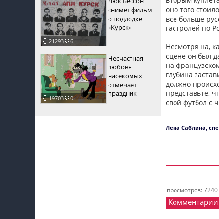
вторым куплета
Люк Бессон
оно того стоил
снимет фильм
о подлодке
все больше рус
«Курск»
гастролей по Р
21293
6
Несмотря на, к
сцене он был д
Несчастная
на французском,
любовь
глубина застав
насекомых
должно происхо
отмечает
представьте, ч
праздник
19703
0
свой футбол с 
Лена Саблина, сп
просмотров: 7240
Комментарии