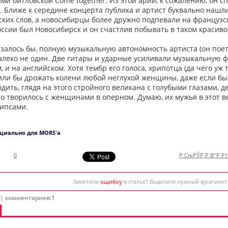
ми битловской Come together. Из этой арии, к сожалению, он сп
о. Ближе к середине концерта публика и артист буквально нашл
ских слов, а новосибирцы более дружно подпевали на французск
оссии был Новосибирск и он счастлив побывать в таком красивом
азалось бы, полную музыкальную автономность артиста (он поет,
алеко не один. Две гитары и ударные усиливали музыкальную ф
 и на английском. Хотя тембр его голоса, хрипотца (да чего уж 
или бы дрожать колени любой неглухой женщины, даже если бы 
дить, глядя на этого стройного великана с голубыми глазами, 
то творилось с женщинами в оперном. Думаю, их мужья в этот 
чипсами.
ециально для MORS'а
0
Р СњРЎР‚Р В°Р Р
Заметили
ошибку
в статье? Выделите нужный фрагмент
 | комментариев:1