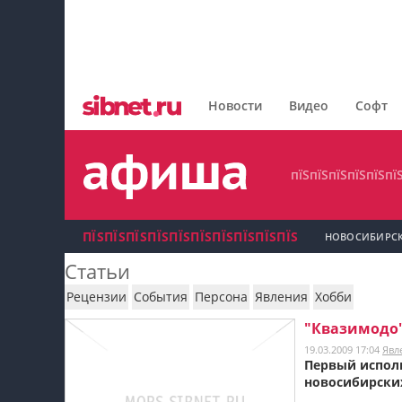
пїЅпїЅпїЅпїЅпїЅпїЅпїЅ
пїЅпїЅпїЅпїЅпїЅпїЅпїЅпїЅ
Новости
Видео
Софт
пїЅпїЅпїЅпїЅпїЅпїЅпїЅ
пїЅпїЅпїЅпїЅпїЅпї
ПЇЅПЇЅПЇЅПЇЅПЇЅПЇЅПЇЅПЇЅПЇЅПЇЅ
НОВОСИБИРС
Статьи
пїЅпїЅпїЅ пїЅпїЅпїЅпїЅпїЅпїЅпїЅ пїЅпїЅ
Рецензии
События
Персона
Явления
Хобби
пїЅпїЅпїЅпїЅпїЅ
"Квазимодо"
19.03.2009 17:04
Явл
пїЅпїЅпїЅ пїЅпїЅпїЅпїЅпїЅпїЅпїЅ
Первый исполн
новосибирских
пїЅпїЅпїЅ пїЅпїЅпїЅпїЅпїЅпїЅпїЅ