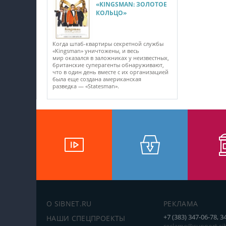
«KINGSMAN: ЗОЛОТОЕ
КОЛЬЦО»
Когда штаб-квартиры секретной службы
«Kingsman» уничтожены, и весь
мир оказался в заложниках у неизвестных,
британские суперагенты обнаруживают,
что в один день вместе с их организацией
была еще создана американская
разведка — «Statesman».
О SIBNET.RU
РЕКЛАМА
+7 (383) 347-06-78, 3
НАШИ СПЕЦПРОЕКТЫ