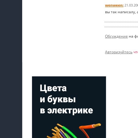
wenween:
21.03.20
вы так написалу, а
Обсуждение
на ф
Авторизуйтесь
чт
Мой профиль на Афише