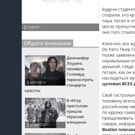
пїЅпїЅпїЅ
Будучи студент
спорили, кто к
пїЅпїЅпїЅпїЅпїЅпїЅпїЅпїЅпїЅпїЅпїЅ
пара песен в о
могла пропустит
7240
1
пїЅпїЅпїЅ
оно того стоил
пїЅпїЅпїЅпїЅпїЅпїЅпїЅпїЅпїЅ
Обрати внимание
Конечно, все ж
De Paris Пьер 
пїЅпїЅпїЅ пїЅпїЅпїЅпїЅпїЅ
позже заявленн
Дженнифер
нормальным опо
пїЅпїЅпїЅ пїЅпїЅпїЅпїЅпїЅпїЅ
Лоуренс
музыкой, глядя
призвала
гитаре, как он
пїЅпїЅпїЅпїЅпїЅ
Голливуд
насладиться му
пересмотреть
23716
3
целовал ВСЕХ 
пїЅпїЅпїЅпїЅпїЅпїЅпїЅпїЅпїЅпїЅ
стандарты
красоты
Свой гастрольн
В «Игру
половину всего
престолов»
российскому ме
пришла
по куражу само
«Красная
прищелкивать п
женщина»
говоря, неформ
21965
0
Beatles плясал