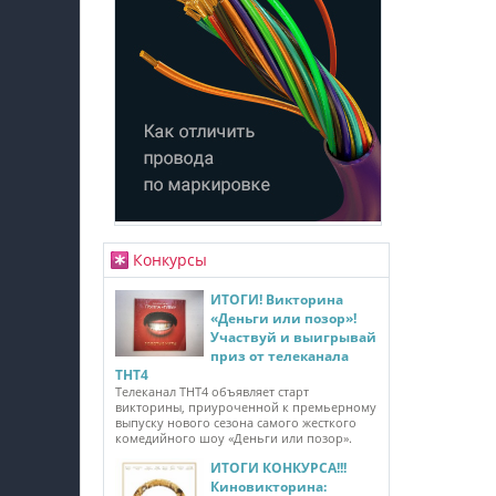
Конкурсы
ИТОГИ! Викторина
«Деньги или позор»!
Участвуй и выигрывай
приз от телеканала
ТНТ4
Телеканал ТНТ4 объявляет старт
викторины, приуроченной к премьерному
выпуску нового сезона самого жесткого
комедийного шоу «Деньги или позор».
ИТОГИ КОНКУРСА!!!
Киновикторина: