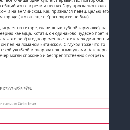
ел всего лишь один куплет, первый. Но, повторюсь,
и общий язык: в речи и песнях Гару проскальзывало
ом и на английском. Как признался певец, целью его
 городе (это он еще в Красноярске не был).
 играет на гитаре, клавишных, губной гармошке), на
еерию канадца. Кстати, он одинаково чудесно поет и
там – это рев!) и одновременно с этим мелодичность и
он пел на ломаном китайском. С глухой тоже что-то
детской улыбкой и очаровательными ушами. А теперь
вечер могли спокойно и беспрепятственно смотреть
†Р С‘РЎвЂљРЎРѓРЎРЏ
 и нажмите
Ctrl и Enter