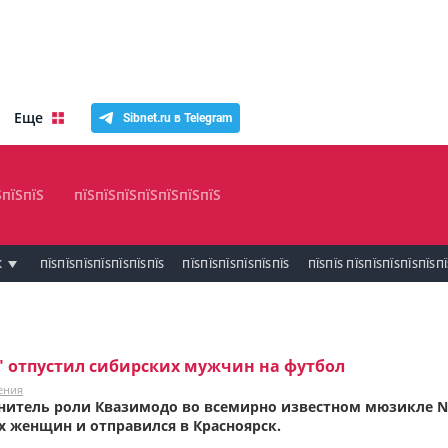
Еще
Sibnet.ru в Telegram
ЅпїЅпїЅ
пїЅпїЅпїЅпїЅпїЅпїЅпїЅ
К
ПЇЅПЇЅПЇЅПЇЅПЇЅПЇЅПЇЅ
ПЇЅПЇЅПЇЅПЇЅПЇЅПЇЅ
ПЇЅПЇЅ ПЇЅПЇЅПЇЅПЇЅПЇЅП
 отпустил сибирских мужчин на футбол
ения
итель роли Квазимодо во всемирно известном мюзикле Notr
 женщин и отправился в Красноярск.