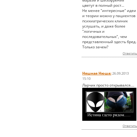
маразм и шизофрения
цветут в полный рост...
Не менее "интересные" идеи
и теории можно у пациентов
психиатрических клиник
услушать, и даже более
"логичных и
последовательных", чем
представленный здесть бред.
Только зачем?
Ответить
Няшная Нюша:
26.09.2013
15:10
Ларчик просто открывался....
Ответить