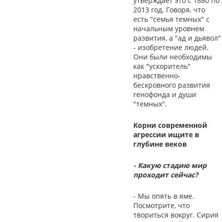
утверждает это с 1880 по
2013 год. Говоря, что
есть "семья темных" с
начальным уровнем
развития, а "ад и дьявол"
- изобретение людей.
Они были необходимы
как "ускоритель"
нравственно-
бескровного развития
генофонда и души
"темных".
Корни современной
агрессии ищите в
глубине веков
- Какую стадию мир
проходит сейчас?
- Мы опять в яме.
Посмотрите, что
твориться вокруг. Сирия