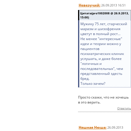
Невезучий:
26.09.2013 16:51
Цитата(pro1002008 @ 26.9.2013,
15:00)
Мужику 75 лет, старческий
маразм и шизофрения
цветут в полный рост...
Не менее "интересные"
идеи и теории можно у
пациентов
психиатрических клиник
услушать, и даже более
"логичных и
последовательных", чем
представленный здесть
бред.
Только зачем?
Просто скажи, что не хочешь
в это верить.
Ответить
Няшная Нюша:
26.09.2013