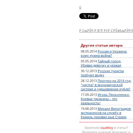
0
Р СњРЎР‚Р В°Р Р†Р С‘РЎвЂљРЎР
Другие статьи автора:
08.05.2014
Россия и Украина:
кому нужна война?
05.05.2014
Тайный город:
Убивал девочку и уезжал
30.12.2013
Русские туристы
требуют водку
28.12.2013
Прогноз на 2014 год:
"чистка" в экономической
системе и удешевление рубля?
17.09.2013
Игорь Прокопенко:
боевые тараканы – это
реальность!
19.08.2013
Михаил Виноградов:
экстрасенсов на службу в
Кремль призвал еще Сталин
Заметили
ошибку
в статье?
Выделите нужный фрагмент и