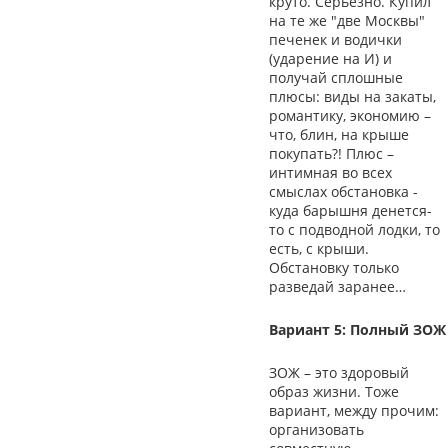
круто. Серьезно. Купил
на те же "две Москвы"
печенек и водички
(ударение на И) и
получай сплошные
плюсы: виды на закаты,
романтику, экономию –
что, блин, на крыше
покупать?! Плюс –
интимная во всех
смыслах обстановка -
куда барышня денется-
то с подводной лодки, то
есть, с крыши.
Обстановку только
разведай заранее…
Вариант 5: Полный ЗОЖ
ЗОЖ – это здоровый
образ жизни. Тоже
вариант, между прочим:
организовать