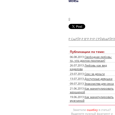
MORSa
0
Р СњРЎР‚Р В°Р Р†Р С‘РЎвЂљРЎР
Публикации по теме:
06.08.2013
Свободная любовь:
то, что доктор прописал?
26.07.2013
Любовь как вид
кидалова
23.07.2013
Секс за деньги
13.07.2013
Доступные девушки
09.07.2013
Знакомства для секса
21.06.2013
Как манипулировать
женщиной
19.06.2013
Как манипулировать
мужчиной
Заметили
ошибку
в статье?
Выделите нужный фрагмент и