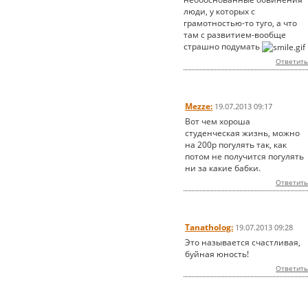
люди, у которых с
грамотностью-то туго, а что
там с развитием-вообще
страшно подумать
Ответить
Mezze:
19.07.2013 09:17
Вот чем хороша
студенческая жизнь, можно
на 200р погулять так, как
потом не получится погулять
ни за какие бабки.
Ответить
Tanatholog:
19.07.2013 09:28
Это называется счастливая,
буйная юность!
Ответить