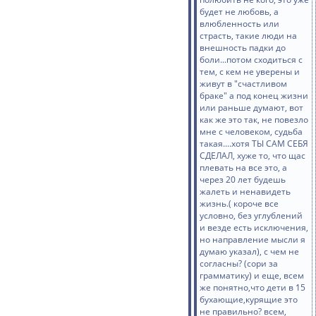
будет не любовь, а
влюбленность или
страсть, такие люди на
внешность падки до
боли...потом сходиться с
тем, с кем не уверены и
живут в "счастливом
браке" а под конец жизни
или раньше думают, вот
как же это так, не повезло
мне с человеком, судьба
такая....хотя ТЫ САМ СЕБЯ
СДЕЛАЛ, хуже то, что щас
плевать на все это, а
через 20 лет будешь
жалеть и ненавидеть
жизнь.( короче все
условно, без углублений
и везде есть исключения,
но направление мысли я
думаю указал), с чем не
согласны? (сори за
грамматику) и еще, всем
же понятно,что дети в 15
бухающие,курящие это
не правильно? всем,