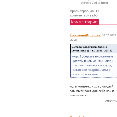
нажмите
Ctrl и Enter
просмотров: 44315 |
комментариев:65
Комментарии
СветланаФролова:
18.07.2013
22:21
Цитата(Владимир Красно
Солнышко @ 18.7.2013, 22:15)
морс!! уберите вложенные
цитаты в комменты - люди
спускают жизни в никуда,
читая все подряд... или он
по слогам читал?
ну, в конце-концов , каждый
сам выбирает для себя как и
что читать)
Ответить