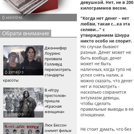
девушкой. Нет, не в 200
пїЅпїЅпїЅпїЅпїЅпїЅпїЅпїЅпїЅпїЅ
килограммов весом.
пїЅпїЅпїЅ
44315
65
"Когда нет денег – нет
пїЅпїЅпїЅпїЅпїЅпїЅпїЅпїЅпїЅпїЅпїЅ
любви, такая с…ка эта
селяви…" с
пїЅпїЅпїЅ
Обрати внимание
утверждением Шнура
никто особо не спорит.
пїЅпїЅпїЅпїЅпїЅпїЅпїЅпїЅпїЅ
Но случаи бывают
Дженнифер
пїЅпїЅпїЅ пїЅпїЅпїЅпїЅпїЅ
разные. Денег может не
Лоуренс
быть вообще, денег
призвала
пїЅпїЅпїЅ пїЅпїЅпїЅпїЅпїЅпїЅ
может не быть
Голливуд
наличных, когда тупо не
пересмотреть
23718
3
пїЅпїЅпїЅпїЅпїЅ
стандарты
успел снять налик, а
красоты
можно сказать, что денег
пїЅпїЅпїЅпїЅпїЅпїЅпїЅпїЅпїЅпїЅ
нет и посмотреть -
В «Игру
насколько сохранится
престолов»
энтузиазм девицы,
пришла
чтобы сделать
«Красная
правильные выводы в ее
женщина»
отношении.
21970
0
Люк Бессон
Не стоит думать, что без
снимет фильм