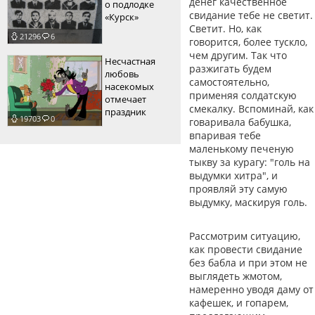
денег качественное
о подлодке
свидание тебе не светит.
«Курск»
Светит. Но, как
21296
6
говорится, более тускло,
чем другим. Так что
Несчастная
разжигать будем
любовь
самостоятельно,
насекомых
применяя солдатскую
отмечает
смекалку. Вспоминай, как
праздник
19703
0
говаривала бабушка,
впаривая тебе
маленькому печеную
тыкву за курагу: "голь на
выдумки хитра", и
проявляй эту самую
выдумку, маскируя голь.
Рассмотрим ситуацию,
как провести свидание
без бабла и при этом не
выглядеть жмотом,
намеренно уводя даму от
кафешек, и гопарем,