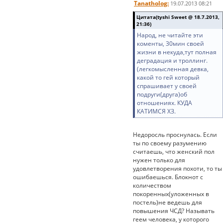
Tanatholog:
19.07.2013 08:21
Цитата(tyshi Sweet @ 18.7.2013,
21:36)
Народ, не читайте эти
коменты, 30мин своей
жизни в некуда,тут полная
деградация и троллинг.
(легкомысленная девка,
какой то гей который
спрашивает у своей
подруги(друга)об
отношениях. КУДА
КАТИМСЯ ХЗ.
Недоросль проснулась. Если
ты по своему разумению
считаешь, что женский пол
нужен только для
удовлетворения похоти, то ты
ошибаешься. Блокнот с
количеством
покоренных(уложенных в
постель)не ведешь для
повышения ЧСД? Называть
геем человека, у которого