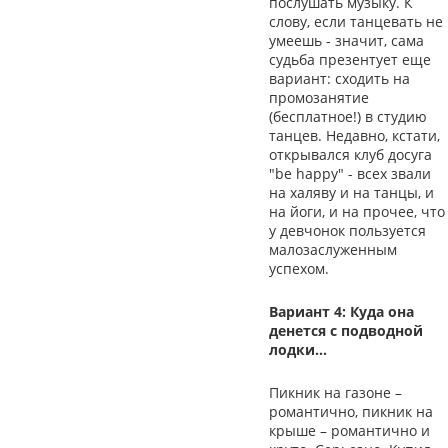
послушать музыку. К
слову, если танцевать не
умеешь - значит, сама
судьба презентует еще
вариант: сходить на
промозанятие
(бесплатное!) в студию
танцев. Недавно, кстати,
открывался клуб досуга
"be happy" - всех звали
на халяву и на танцы, и
на йоги, и на прочее, что
у девчонок пользуется
малозаслуженным
успехом.
Вариант 4: Куда она
денется с подводной
лодки…
Пикник на газоне –
романтично, пикник на
крыше – романтично и