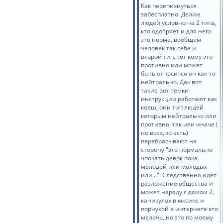
Как перепихнуться
забесплатно. Делим
людей условно на 2 типа,
кто одобряет и для него
это норма, вообщем
человек так себе и
второй тип, тот кому это
противно или может
быть относится он как-то
нейтрально. Дак вот
такие вот темки-
инструкции работают как
ковш, они тип людей
которым нейтрально или
противно, так или иначе (
не всех,но есть)
перебрасывают на
сторону "это нормально
чпокать девок пока
молодой или молодых
или...". Следственно идет
разложение общества и
может наряду с домом 2,
каникулах в мксике и
порнухой в интернете это
мелочь, но это по моему