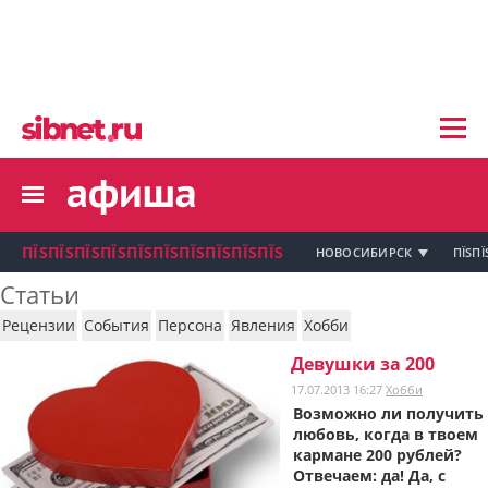
пїЅпїЅпїЅ пїЅпїЅпїЅпїЅпїЅпїЅпїЅ пїЅпї
пїЅпїЅпїЅпїЅпїЅпїЅпїЅ
пїЅпїЅпїЅпїЅпїЅ
пїЅпїЅпїЅпїЅпїЅпїЅпїЅпїЅ
пїЅпїЅпїЅпїЅпїЅпїЅпїЅ
пїЅпїЅпїЅ пїЅпїЅпїЅпїЅпїЅпїЅпїЅ
пїЅпїЅпїЅ пїЅпїЅпїЅпїЅпїЅпїЅпїЅ
пїЅпїЅпїЅ
ПЇЅПЇЅПЇЅПЇЅПЇЅПЇЅПЇЅПЇЅПЇЅПЇЅ
НОВОСИБИРСК
ПЇЅПЇ
пїЅпїЅпїЅпїЅпїЅпїЅпїЅпїЅпїЅпїЅпї
Статьи
пїЅпїЅпїЅ
Рецензии
События
Персона
Явления
Хобби
пїЅпїЅпїЅ пїЅпїЅпїЅпїЅпїЅпїЅпїЅ пїЅпїЅ
пїЅпїЅпїЅпїЅпїЅпїЅпїЅпїЅпїЅ
Девушки за 200
пїЅпїЅпїЅпїЅпїЅ
17.07.2013 16:27
Хобби
пїЅпїЅпїЅ пїЅпїЅпїЅпїЅпїЅ
Возможно ли получить
любовь, когда в твоем
пїЅпїЅпїЅ пїЅпїЅпїЅпїЅпїЅпїЅ
пїЅпїЅпїЅ пїЅпїЅпїЅпїЅпїЅпїЅпїЅ
кармане 200 рублей?
Отвечаем: да! Да, с
пїЅпїЅпїЅпїЅпїЅ
пїЅпїЅпїЅ пїЅпїЅпїЅпїЅпїЅпїЅпїЅ