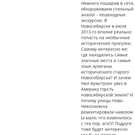
Немного пошарив в сети,
обнаруживаем стильный
аналог - пешеходные
экскурсии. В
Новосибирске в июле
2013-го вполне реально
попасть на необычные
исторические прогулки.
Самому интересно же:
где находились самые
злачные места и самые
злые хулиганы
исторического старого
Новосибирска? И зачем
Нил Армстронг увез в
Америку горсть
новосибирской земли? И
почему улицы Ново-
Николаевска
ремонтировали навозом
(а мало, что изменилось
с тех пор, ага?)? Подруге
тоже будет интересно:
где была первая