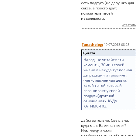
есть подруга (не девушка для
секса, а просто друг)
показатель твоей
недалекости.
Ответить
Tanatholog:
19.07.2013 08:25
Цитата
Народ, не читайте эти
коменты, 30мин своей
жизни в некуда,тут полная
деградация и троллинг.
(легкомысленная девка,
какой то гей который
спрашивает у своей
подруги(друга)об
отношениях. КУДА
КАТИМСЯ ХЗ.
Действительно, Светлана,
куда мы с Вами катимся?
Нам предъявили
необоснованные обвинения