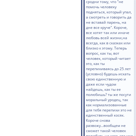
сродни тому, что "не
помочь человеку
подняться, который упал,
а смотреть и говорить да
не вставай парень, на
дне все круче". Короче,
все хотят так или иначе
любовь всей жизни,на
всегда, как в сказках или
близко к этому. Теперь
вопрос, как ты, вот
человек, который читает
это, как ты
перепихиваясь до 25 лет
(условно) будешь искать
свою единственную и
даже если чудом
найдешь, как ты ее
полюбишь? ты же посути
моральный уродец, так
как нормализованные
для тебя перепихи это не
единственный косяк.
Короче снова
развожу...вообщем не
сможет такой человек
полюбить не кого, это уже