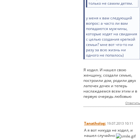
только не самим детям.
у меня к вам следующий
вопрос: а часто ли вам
попадаются мужчины,
которые ходят на свидания
с целью создания крепкой
семьи? мне вот что-то ни
разу за всю жизнь ни
одного не попалось)
Я ходил. И нашел свою
женщину, создали семью,
построили дом, родили двух
лапочек дочек и теперь
наслаждаемся всем этим и в
первую очередь любовью
Ответить
Tanatholog:
19.07.2013 10:11
А я вот никуда не ходил, и
нашел случайно