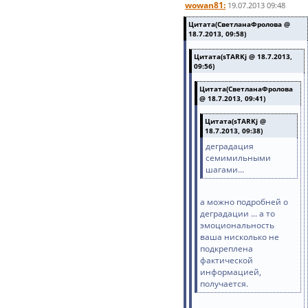
wowan81:
19.07.2013 09:48
Цитата(СветланаФролова @
18.7.2013, 09:58)
Цитата(sTARKj @ 18.7.2013,
09:56)
Цитата(СветланаФролова
@ 18.7.2013, 09:41)
Цитата(sTARKj @
18.7.2013, 09:38)
деградация
семимильными
шагами...
а можно подробней о
деградации ... а то
эмоциональность
ваша нисколько не
подкреплена
фактической
информацией,
получается.