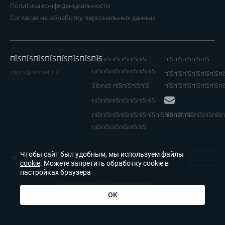
Политика конфиденциальности
Согласие на обработку персональных данных
ПЇЅПЇЅПЇЅПЇЅПЇЅПЇЅПЇЅПЇЅ
пїЅпїЅпїЅпїЅпїЅпїЅ
пїЅпїЅпїЅпїЅпїЅ
пїЅпїЅпїЅпїЅпїЅпїЅпїЅ
mors@sibnet.ru
пїЅпїЅпїЅпїЅпїЅпїЅпї
Sibnet-пїЅпїЅпїЅпїЅ
пїЅпїЅпїЅпїЅпїЅпїЅпї
пїЅпїЅпїЅпїЅпїЅпїЅпїЅ
пїЅпїЅпїЅпїЅпїЅпїЅпїЅпїЅпїЅпїЅпїЅ
Sibnet пїЅпїЅпїЅпїЅп
пїЅпїЅпїЅпїЅпїЅпїЅ
Чтобы сайт был удобным, мы используем файлы
18+
cookie
. Можете запретить обработку cookie в
настройках браузера
OK