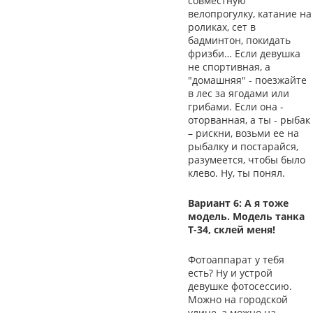
совместную
велопрогулку, катание на
роликах, сет в
бадминтон, покидать
фризби… Если девушка
не спортивная, а
"домашняя" - поезжайте
в лес за ягодами или
грибами. Если она -
оторванная, а ты - рыбак
– рискни, возьми ее на
рыбалку и постарайся,
разумеется, чтобы было
клево. Ну, ты понял.
Вариант 6: А я тоже
модель. Модель танка
Т-34, склей меня!
Фотоаппарат у тебя
есть? Ну и устрой
девушке фотосессию.
Можно на городской
улице, а можно на