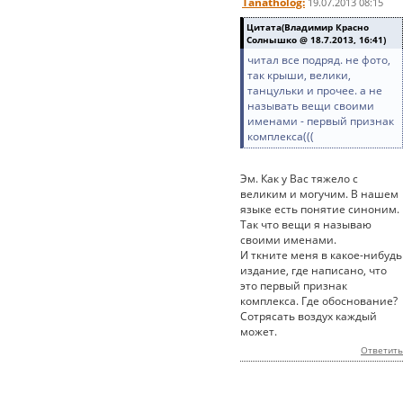
Tanatholog:
19.07.2013 08:15
Цитата(Владимир Красно
Солнышко @ 18.7.2013, 16:41)
читал все подряд. не фото,
так крыши, велики,
танцульки и прочее. а не
называть вещи своими
именами - первый признак
комплекса(((
Эм. Как у Вас тяжело с
великим и могучим. В нашем
языке есть понятие синоним.
Так что вещи я называю
своими именами.
И ткните меня в какое-нибудь
издание, где написано, что
это первый признак
комплекса. Где обоснование?
Сотрясать воздух каждый
может.
Ответить