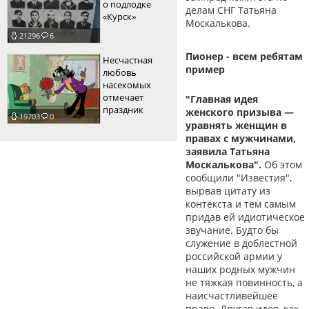
о подлодке
делам СНГ Татьяна
«Курск»
Москалькова.
21296
6
Пионер - всем ребятам
Несчастная
пример
любовь
насекомых
отмечает
"Главная идея
праздник
женского призыва —
19703
0
уравнять женщин в
правах с мужчинами,
заявила Татьяна
Москалькова".
Об этом
сообщили "Известия",
вырвав цитату из
контекста и тем самым
придав ей идиотическое
звучание. Будто бы
служение в доблестной
российской армии у
наших родных мужчин
не тяжкая повинность, а
наисчастливейшее
право. Другая идея, как