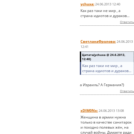
ychuxa:
24.06.2013 12:40
Как раз таки не мир , а
страна идиотов и дураков...
Ответить
СветланаФролова:
24.06.2013
12:41
Цитата(ychuxa @ 24.6.2013,
12:40)
Как раз таки не мир , а
страна идиотов и дураков...
а Израиль? А Германия?)
Ответить
xDIM0Nx:
24.06.2013 13:08
Женщина в армии нужна
только в качестве санитарок
и походно полевых жён, на
случай войны. Думаете ради