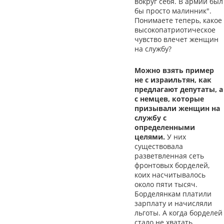
вокруг себя. В армии был
бы просто малинник".
Понимаете теперь, какое
высокопатриотическое
чувство влечет женщин
на службу?
Можно взять пример
не с израильтян, как
предлагают депутаты, а
с немцев, которые
призывали женщин на
службу с
определенными
целями.
У них
существовала
разветвленная сеть
фронтовых борделей,
коих насчитывалось
около пяти тысяч.
Борделянкам платили
зарплату и начисляли
льготы. А когда борделей
стало не хватать,