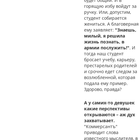
будет общий. И в
горящую избу войдут за
ручку. Или, допустим,
студент собирается
жениться. А благоверная
ему заявляет:
"Знаешь,
милый, я решила
жизнь познать, в
армии послужить!"
. И
тогда наш студент
бросает учебу, карьеру,
престарелых родителей
и срочно едет следом за
возлюбленной, которая
подала ему пример.
Здорово, правда?
А у самих-то девушек
какие перспективы
открываются – аж дух
захватывает.
"Коммерсантъ"
приводит слова
известного мыслителя, в