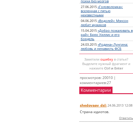
психи без мозгов
27.06.2015
«Головоломка»:
вселенная с пятью
неизвестными
04.06.2015
«Водолей»: Мэнсон
любит мужиков
15.04.2015
«Добро пожаловать в
рай»: Брюс Уиллис и его
бордель
24.03.2015
«Родина» Лунгина:
любовь и ненависть ФСБ
Заметили
ошибку
в статье?
Выделите нужный фрагмент и
нажмите
Ctrl и Enter
просмотров: 20010 |
комментариев:27
Комментарии
shedovaav_dsl:
24.06.2013 12:08
Страна идиотов.
Ответить