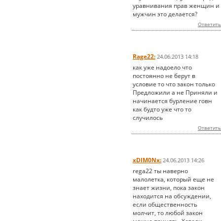
уравнивания прав женщин и
мужчин это делается?
Ответить
Rage22:
24.06.2013 14:18
как уже надоело что
постоянно не берут в
условие то что закон только
Предложили а не Приняли и
начинается бурление говн
как будто уже что то
случилось
Ответить
xDIM0Nx:
24.06.2013 14:26
rega22 ты наверно
малолетка, который еще не
знает жизни, пока закон
находится на обсуждении,
если общественность
молчит, то любой закон