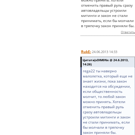
можно принять. Хотели
отменить правый руль сразу
автовладельцы устроили
митинги и закон не стали
принимать, если бы молчали
в тряпочку закон приняли бы.
Ответить
RukE:
24.06.2013 14:33
Цитата(xDIM0Nx @ 24.6.2013,
14:26)
rega22 ты наверно
малолетка, который еще не
знает жизни, пока закон
находится на обсуждении,
если общественность
молчит, то любой закон
можно принять. Хотели
отменить правый руль
сразу автовладельцы
устроили митинги и закон
не стали принимать, если
бы молчали в тряпочку
закон приняли бы.