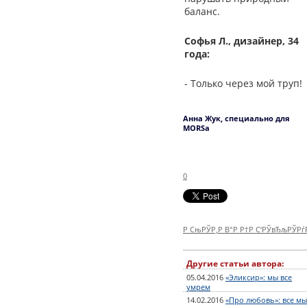
баланс.
Софья Л., дизайнер, 34
года:
- Только через мой труп!
Анна Жук, специально для
MORSa
0
Р СњРЎР‚Р В°Р Р†Р С‘РЎвЂљРЎР
Другие статьи автора:
05.04.2016
«Эликсир»: мы все
умрем
14.02.2016
«Про любовь»: все мы