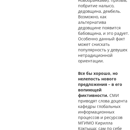
новобранками): призыв,
побритие налысо,
дедовщина, дембель.
Возможно, как
альтернатива
дедовщине появится
бабовщина, и это радует.
Особенно данный факт
может снискать
популярность у девушек
нетрадиционной
ориентации.
Все бы хорошо, но
нелепость нового
предложения – в его
вопиющей
фиктивности.
СМИ
приводят слова доцента
кафедры глобальных
информационных
процессов и ресурсов
МГИМО Кирилла
Коктыша: сам по себе