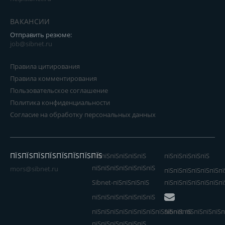
ВАКАНСИИ
Отправить резюме:
job@sibnet.ru
Правила цитирования
Правила комментирования
Пользовательское соглашение
Политика конфиденциальности
Согласие на обработку персональных данных
ПЇЅПЇЅПЇЅПЇЅПЇЅПЇЅПЇЅПЇЅ
пїЅпїЅпїЅпїЅпїЅпїЅ
пїЅпїЅпїЅпїЅпїЅ
пїЅпїЅпїЅпїЅпїЅпїЅпїЅ
mors@sibnet.ru
пїЅпїЅпїЅпїЅпїЅпїЅпї
Sibnet-пїЅпїЅпїЅпїЅ
пїЅпїЅпїЅпїЅпїЅпїЅпї
пїЅпїЅпїЅпїЅпїЅпїЅпїЅ
пїЅпїЅпїЅпїЅпїЅпїЅпїЅпїЅпїЅпїЅпїЅ
Sibnet пїЅпїЅпїЅпїЅп
пїЅпїЅпїЅпїЅпїЅпїЅ