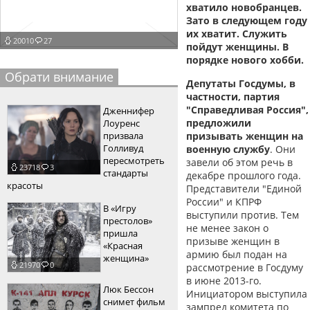
хватило новобранцев.
пїЅпїЅпїЅпїЅпїЅпїЅпїЅпїЅпїЅпїЅ
пїЅпїЅпїЅ
Зато в следующем году
их хватит. Служить
20010
27
пїЅпїЅпїЅпїЅпїЅпїЅпїЅпїЅпїЅпїЅпїЅ
пойдут женщины.
В
порядке нового хобби.
пїЅпїЅпїЅ
Обрати внимание
Депутаты Госдумы, в
пїЅпїЅпїЅпїЅпїЅпїЅпїЅпїЅпїЅ
частности, партия
"Справедливая Россия",
Дженнифер
пїЅпїЅпїЅ пїЅпїЅпїЅпїЅпїЅ
предложили
Лоуренс
призвала
призывать женщин на
пїЅпїЅпїЅ пїЅпїЅпїЅпїЅпїЅпїЅ
Голливуд
военную службу
. Они
пересмотреть
завели об этом речь в
23718
3
пїЅпїЅпїЅпїЅпїЅ
стандарты
декабре прошлого года.
красоты
Представители "Единой
пїЅпїЅпїЅпїЅпїЅпїЅпїЅпїЅпїЅпїЅ
России" и КПРФ
В «Игру
выступили против. Тем
престолов»
не менее закон о
пришла
призыве женщин в
«Красная
армию был подан на
женщина»
21970
0
рассмотрение в Госдуму
в июне 2013-го.
Люк Бессон
Инициатором выступила
снимет фильм
зампред комитета по