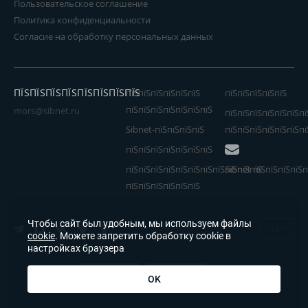
Пользовательское соглашение
Политика конфиденциальности
Согласие на обработку персональных данных
ПЇЅПЇЅПЇЅПЇЅПЇЅПЇЅПЇЅПЇЅ
пїЅпїЅпїЅпїЅпїЅпїЅ
пїЅпїЅпїЅпїЅпїЅ
пїЅпїЅпїЅпїЅпїЅпїЅпїЅ
mors@sibnet.ru
пїЅпїЅпїЅпїЅпїЅпїЅпї
Sibnet-пїЅпїЅпїЅпїЅ
пїЅпїЅпїЅпїЅпїЅпїЅпї
пїЅпїЅпїЅпїЅпїЅпїЅпїЅ
пїЅпїЅпїЅпїЅпїЅпїЅпїЅпїЅпїЅпїЅпїЅ
Sibnet пїЅпїЅпїЅпїЅп
пїЅпїЅпїЅпїЅпїЅпїЅ
Чтобы сайт был удобным, мы используем файлы
18+
cookie
. Можете запретить обработку cookie в
настройках браузера
OK