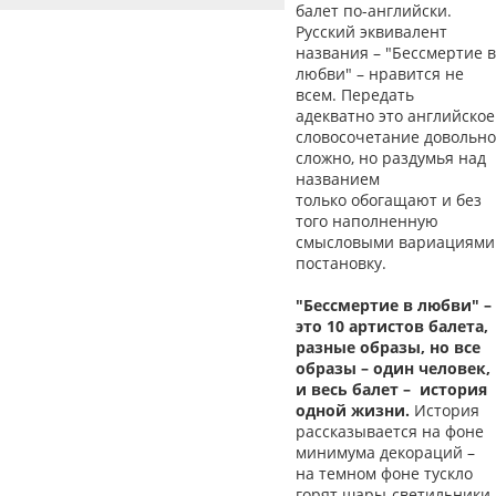
балет по-английски.
Русский эквивалент
названия – "Бессмертие в
любви" – нравится не
всем. Передать
адекватно это английское
словосочетание довольно
сложно, но раздумья над
названием
только обогащают и без
того наполненную
смысловыми вариациями
постановку.
"Бессмертие в любви" –
это 10 артистов балета,
разные образы, но все
образы – один человек,
и весь балет – история
одной жизни.
История
рассказывается на фоне
минимума декораций –
на темном фоне тускло
горят шары-светильники.