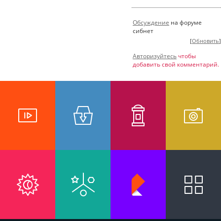
Обсуждение
на форуме
сибнет
[
Обновить
]
Авторизуйтесь
чтобы
добавить свой комментарий.