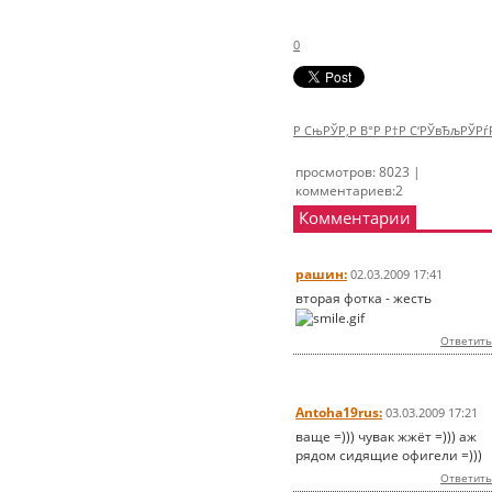
0
Р СњРЎР‚Р В°Р Р†Р С‘РЎвЂљРЎР
просмотров: 8023 |
комментариев:2
Комментарии
рашин:
02.03.2009 17:41
вторая фотка - жесть
Ответить
Antoha19rus:
03.03.2009 17:21
ваще =))) чувак жжёт =))) аж
рядом сидящие офигели =)))
Ответить