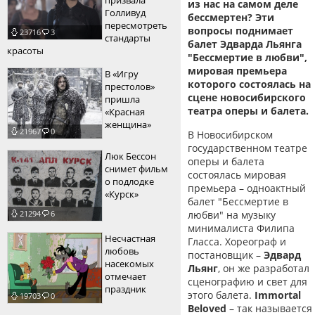
призвала
из нас на самом деле
Голливуд
бессмертен? Эти
пїЅпїЅпїЅпїЅпїЅпїЅпїЅпїЅпїЅпїЅ
пїЅпїЅпїЅ
пересмотреть
вопросы поднимает
23716
3
стандарты
балет Эдварда Льянга
пїЅпїЅпїЅпїЅпїЅпїЅпїЅпїЅпїЅпїЅпїЅ
красоты
"Бессмертие в любви",
мировая премьера
пїЅпїЅпїЅ
В «Игру
которого состоялась на
престолов»
пїЅпїЅпїЅпїЅпїЅпїЅпїЅпїЅпїЅ
сцене новосибирского
пришла
театра оперы и балета.
«Красная
пїЅпїЅпїЅ пїЅпїЅпїЅпїЅпїЅ
женщина»
21967
0
В Новосибирском
пїЅпїЅпїЅ пїЅпїЅпїЅпїЅпїЅпїЅ
государственном театре
Люк Бессон
оперы и балета
снимет фильм
пїЅпїЅпїЅпїЅпїЅ
состоялась мировая
о подлодке
премьера – одноактный
«Курск»
пїЅпїЅпїЅпїЅпїЅпїЅпїЅпїЅпїЅпїЅ
балет "Бессмертие в
любви" на музыку
21294
6
минималиста Филипа
Несчастная
Гласса. Хореограф и
любовь
постановщик –
Эдвард
насекомых
Льянг
, он же разработал
отмечает
сценографию и свет для
праздник
этого балета.
Immortal
19703
0
Beloved
– так называется