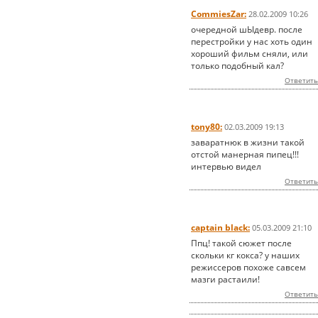
CommiesZar:
28.02.2009 10:26
очередной шЫдевр. после
перестройки у нас хоть один
хороший фильм сняли, или
только подобный кал?
Ответить
tony80:
02.03.2009 19:13
заваратнюк в жизни такой
отстой манерная пипец!!!
интервью видел
Ответить
captain black:
05.03.2009 21:10
Ппц! такой сюжет после
скольки кг кокса? у наших
режиссеров похоже савсем
мазги растаили!
Ответить