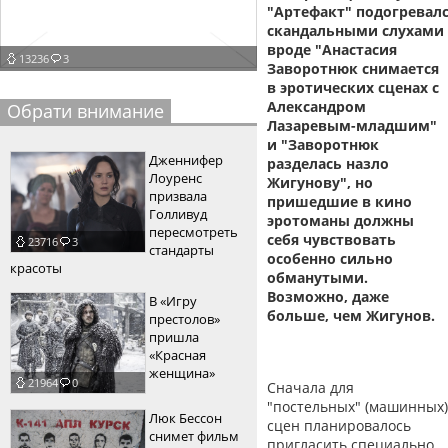
"Артефакт" подогревал
пїЅпїЅпїЅпїЅпїЅпїЅпїЅпїЅпїЅпїЅ
пїЅпїЅпїЅ
скандальными слухами
вроде "Анастасия
13236
3
пїЅпїЅпїЅпїЅпїЅпїЅпїЅпїЅпїЅпїЅпїЅ
Заворотнюк снимается
в эротических сценах с
пїЅпїЅпїЅ
Александром
Обрати внимание
Лазаревым-младшим"
пїЅпїЅпїЅпїЅпїЅпїЅпїЅпїЅпїЅ
и "Заворотнюк
Дженнифер
разделась назло
пїЅпїЅпїЅ пїЅпїЅпїЅпїЅпїЅ
Лоуренс
Жигунову", но
призвала
пришедшие в кино
пїЅпїЅпїЅ пїЅпїЅпїЅпїЅпїЅпїЅ
Голливуд
эротоманы должны
пересмотреть
себя чувствовать
23716
3
пїЅпїЅпїЅпїЅпїЅ
стандарты
особенно сильно
красоты
обманутыми.
пїЅпїЅпїЅпїЅпїЅпїЅпїЅпїЅпїЅпїЅ
Возможно, даже
В «Игру
больше, чем Жигунов.
престолов»
пришла
«Красная
женщина»
21964
0
Сначала для
"постельных" (машинных)
Люк Бессон
сцен планировалось
снимет фильм
пригласить специально