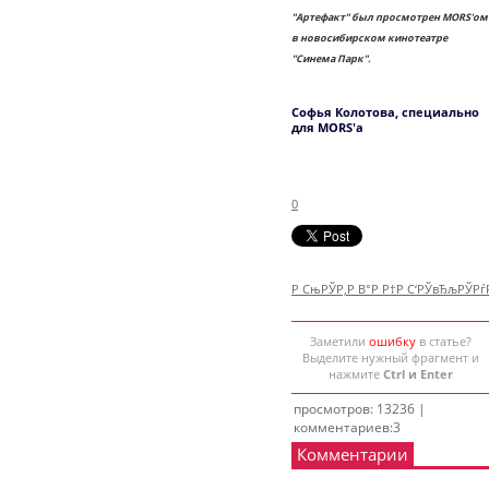
"Артефакт" был просмотрен MORS'ом
в новосибирском кинотеатре
"Синема Парк".
Софья Колотова, специально
для MORS'a
0
Р СњРЎР‚Р В°Р Р†Р С‘РЎвЂљРЎР
Заметили
ошибку
в статье?
Выделите нужный фрагмент и
нажмите
Ctrl и Enter
просмотров: 13236 |
комментариев:3
Комментарии