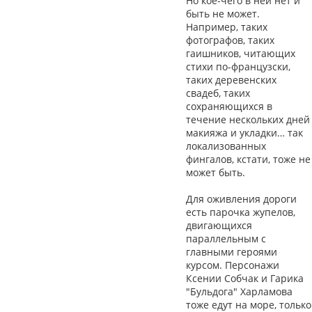
Но кое-чего в ней нет и
быть не может.
Например, таких
фотографов, таких
гаишников, читающих
стихи по-французски,
таких деревенских
свадеб, таких
сохраняющихся в
течение нескольких дней
макияжа и укладки… так
локализованных
фингалов, кстати, тоже не
может быть.
Для оживления дороги
есть парочка жупелов,
двигающихся
параллельным с
главными героями
курсом. Персонажи
Ксении Собчак и Гарика
"Бульдога" Харламова
тоже едут на море, только