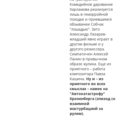
Комедийное дарование
Харламова реализуется
лишь в геморройной
походке и приевшимся
обзывании Собчак
"лошадью". Зато
Александр Лазарев-
младший явно играет в
другом фильме и у
другого режиссера.
Симпатичен Алексей
Панин в привычном
образе жулика. Еще из
приятного – работа
композитора Павла
Кашина.
Ну и – из
приятного во всех
смыслах – намек на
"Автокатастрофу"
Кроненберга (эпизод со
взаимной
мастурбацией за
рулем).