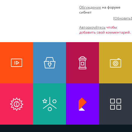
Обсуждение
на форуме
сибнет
[
Обновить
]
Авторизуйтесь
чтобы
добавить свой комментарий.