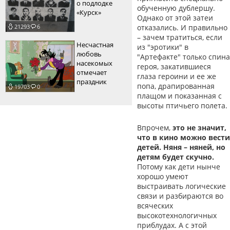
о подлодке
обученную дублершу.
«Курск»
Однако от этой затеи
отказались. И правильно
21293
6
– зачем тратиться, если
Несчастная
из "эротики" в
любовь
"Артефакте" только спина
насекомых
героя, закатившиеся
отмечает
глаза героини и ее же
праздник
попа, драпированная
19703
0
плащом и показанная с
высоты птичьего полета.
Впрочем,
это не значит,
что в кино можно вести
детей. Няня – няней, но
детям будет скучно.
Потому как дети нынче
хорошо умеют
выстраивать логические
связи и разбираются во
всяческих
высокотехнологичных
приблудах. А с этой